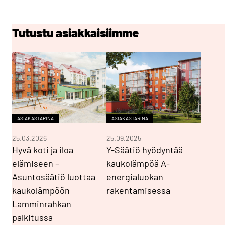
Tutustu asiakkaisiimme
ASIAKASTARINA
ASIAKASTARINA
25.03.2026
25.09.2025
Hyvä koti ja iloa
Y-Säätiö hyödyntää
elämiseen –
kaukolämpöä A-
Asuntosäätiö luottaa
energialuokan
kaukolämpöön
rakentamisessa
Lamminrahkan
palkitussa