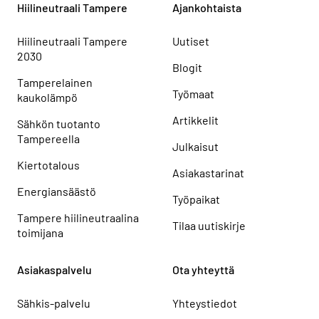
Hiilineutraali Tampere
Ajankohtaista
Hiilineutraali Tampere
Uutiset
2030
Blogit
Tamperelainen
Työmaat
kaukolämpö
Artikkelit
Sähkön tuotanto
Tampereella
Julkaisut
Kiertotalous
Asiakastarinat
Energiansäästö
Työpaikat
Tampere hiilineutraalina
Tilaa uutiskirje
toimijana
Asiakaspalvelu
Ota yhteyttä
Sähkis-palvelu
Yhteystiedot