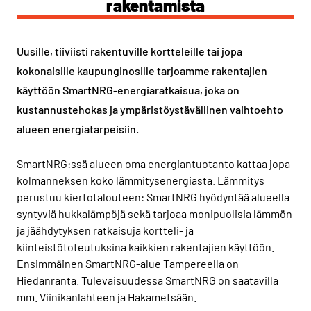
rakentamista
Uusille, tiiviisti rakentuville kortteleille tai jopa
kokonaisille kaupunginosille tarjoamme rakentajien
käyttöön SmartNRG-energiaratkaisua, joka on
kustannustehokas ja ympäristöystävällinen vaihtoehto
alueen energiatarpeisiin.
SmartNRG:ssä alueen oma energiantuotanto kattaa jopa
kolmanneksen koko lämmitysenergiasta. Lämmitys
perustuu kiertotalouteen: SmartNRG hyödyntää alueella
syntyviä hukkalämpöjä sekä tarjoaa monipuolisia lämmön
ja jäähdytyksen ratkaisuja kortteli- ja
kiinteistötoteutuksina kaikkien rakentajien käyttöön.
Ensimmäinen SmartNRG-alue Tampereella on
Hiedanranta. Tulevaisuudessa SmartNRG on saatavilla
mm. Viinikanlahteen ja Hakametsään.