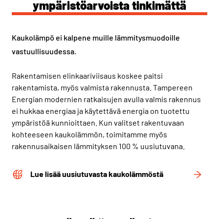
ympäristöarvoista tinkimättä
Kaukolämpö ei kalpene muille lämmitysmuodoille
vastuullisuudessa.
Rakentamisen elinkaariviisaus koskee paitsi
rakentamista, myös valmista rakennusta. Tampereen
Energian modernien ratkaisujen avulla valmis rakennus
ei hukkaa energiaa ja käytettävä energia on tuotettu
ympäristöä kunnioittaen. Kun valitset rakentuvaan
kohteeseen kaukolämmön, toimitamme myös
rakennusaikaisen lämmityksen 100 % uusiutuvana.
Lue lisää uusiutuvasta kaukolämmöstä