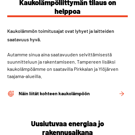
Kaukolämpöliittymän tilaus on
helppoa
Kaukolämmön toimitusajat ovat lyhyet ja laitteiden
saatavuus hyvä.
Autamme sinua aina saatavuuden selvittämisestä
suunnitteluun ja rakentamiseen. Tampereen lisäksi
kaukolämpöämme on saatavilla Pirkkalan ja Ylöjärven
taajama-alueilla.
Näin liität kohteen kaukolämpöön
Uusiutuvaa energiaa jo
rakennusaikana