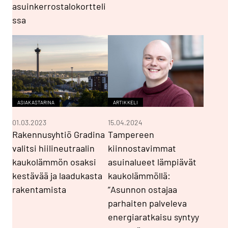
asuinkerrostalokortteli
ssa
ASIAKASTARINA
ARTIKKELI
01.03.2023
15.04.2024
Rakennusyhtiö Gradina
Tampereen
valitsi hiilineutraalin
kiinnostavimmat
kaukolämmön osaksi
asuinalueet lämpiävät
kestävää ja laadukasta
kaukolämmöllä:
rakentamista
”Asunnon ostajaa
parhaiten palveleva
energiaratkaisu syntyy