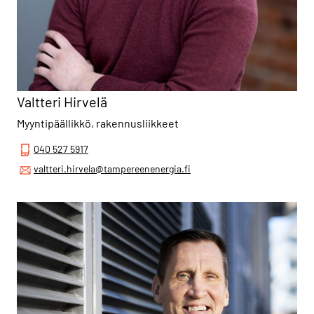
Valtteri Hirvelä
Myyntipäällikkö, rakennusliikkeet
040 527 5917
valtteri.hirvela@tampereenenergia.fi