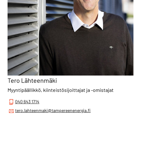
Tero Lähteenmäki
Myyntipäällikkö, kiinteistösijoittajat ja -omistajat
040 643 1714
tero.lahteenmaki@tampereenenergia.fi