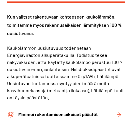
Kun valitset rakentuvaan kohteeseen kaukolämmön,
toimitamme myös rakennusaikaisen lämmityksen 100 %
uusiutuvana.
Kaukolämmön uusiutuvuus todennetaan
Energiaviraston alkuperätakuilla. Todistus tekee
näkyväksi sen, että käytetty kaukolämpö perustuu 100 %
uusiutuviin energianlähteisiin. Hiilidioksidipäästöt ovat
alkuperätaatuissa tuotteissamme 0 g/kWh. Lähilämpö
Uusiutuvan tuotannossa syntyy pieni määrä muita
kasvihuonekaasuja (metaani ja ilokaasu). Lähilämpö Tuuli
on täysin päästötön.
Minimoi rakentamisen aikaiset päästöt