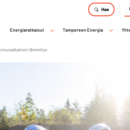
Hae
Energiaratkaisut
Tampereen Energia
Yht
nnusaikainen lämmitys