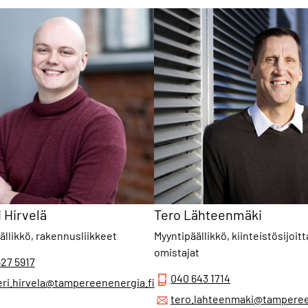
i Hirvelä
Tero Lähteenmäki
ällikkö, rakennusliikkeet
Myyntipäällikkö, kiinteistösijoitta
omistajat
27 5917
040 643 1714
eri.hirvela@tampereenenergia.fi
tero.lahteenmaki@tamperee