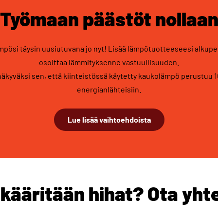
Työmaan päästöt nollaa
ämpösi täysin uusiutuvana jo nyt! Lisää lämpötuotteeseesi alkuper
osoittaa lämmityksenne vastuullisuuden.
äkyväksi sen, että kiinteistössä käytetty kaukolämpö perustuu 
energianlähteisiin.
Lue lisää vaihtoehdoista
kääritään hihat? Ota yht