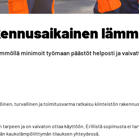
ennusaikainen lämm
mmöllä minimoit työmaan päästöt helposti ja vaivat
inen, turvallinen ja toimitusvarma ratkaisu kiinteistön rakenn
tarpeen ja on vaivaton ottaa käyttöön. Erillistä sopimusta ei tar
n kaukolämpöliittymän tilauksen yhteydessä.