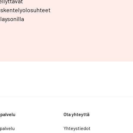
llyttävät
öskentelyolosuhteet
laysonilla
palvelu
Ota yhteyttä
palvelu
Yhteystiedot