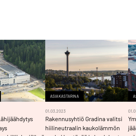
ASIAKASTARINA
A
01.03.2023
01.
Lähijäähdytys
Rakennusyhtiö Gradina valitsi
Ym
ays
hiilineutraalin kaukolämmön
jää