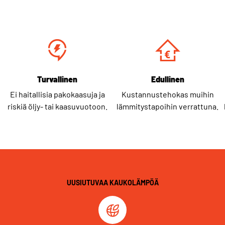
Turvallinen
Edullinen
Ei haitallisia pakokaasuja ja
Kustannustehokas muihin
riskiä öljy- tai kaasuvuotoon.
lämmitystapoihin verrattuna.
UUSIUTUVAA KAUKOLÄMPÖÄ