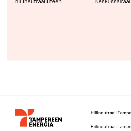
hiilineutraaliuteen
Keskussairaala
Hiilineutraali Tamp
Hiilineutraali Tamp