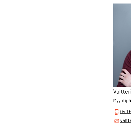
Valtter
Myyntipä
040 5
valtt