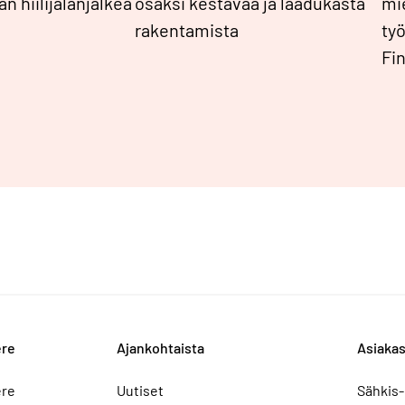
n hiilijalanjälkeä
osaksi kestävää ja laadukasta
mie
rakentamista
ty
Fin
ere
Ajankohtaista
Asiakas
ere
Uutiset
Sähkis-