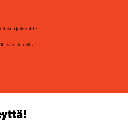
n
ätakuu jolla voitte
100 % uusiutuviin
eyttä!