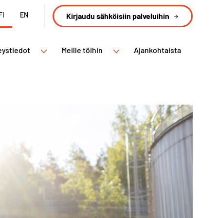
FI
EN
Kirjaudu sähköisiin palveluihin
eystiedot
Meille töihin
Ajankohtaista