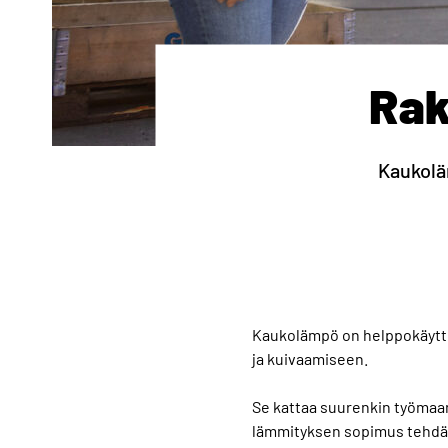
Rak
Kaukolä
Kaukolämpö on helppokäyttö
ja kuivaamiseen.
Se kattaa suurenkin työmaan 
lämmityksen sopimus tehdää