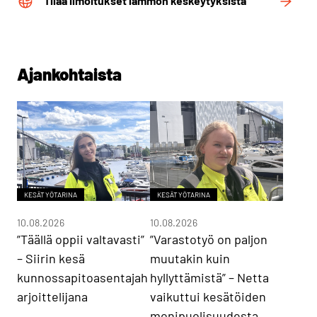
Tilaa ilmoitukset lämmön keskeytyksistä
Ajankohtaista
KESÄTYÖTARINA
KESÄTYÖTARINA
10.08.2026
10.08.2026
”Täällä oppii valtavasti”
”Varastotyö on paljon
– Siirin kesä
muutakin kuin
kunnossapitoasentajah
hyllyttämistä” – Netta
arjoittelijana
vaikuttui kesätöiden
monipuolisuudesta