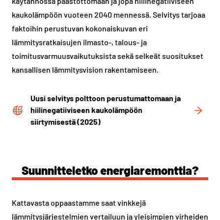
käytännössä päästöttömään ja jopa hiilinegatiiviseen
kaukolämpöön vuoteen 2040 mennessä. Selvitys tarjoaa
faktoihin perustuvan kokonaiskuvan eri
lämmitysratkaisujen ilmasto-, talous- ja
toimitusvarmuusvaikutuksista sekä selkeät suositukset
kansallisen lämmitysvision rakentamiseen.
Uusi selvitys polttoon perustumattomaan ja
hiilinegatiiviseen kaukolämpöön
siirtymisestä (2025)
Suunnitteletko energiaremonttia?
Kattavasta oppaastamme saat vinkkejä
lämmitysjärjestelmien vertailuun ja yleisimpien virheiden