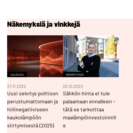
Näkemyksiä ja vinkkejä
JULKAISU
NÄKEMYKSIÄ
27.11.2025
03.10.2023
Uusi selvitys polttoon
Sähkön hinta ei tule
perustumattomaan ja
palaamaan ennalleen –
hiilinegatiiviseen
tätä se tarkoittaa
kaukolämpöön
maalämpöinvestoinnill
siirtymisestä (2025)
e