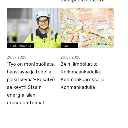
KESÄTYÖTARINA
UUTINEN
28.07.2026
20.07.2026
”Työ on monipuolista,
24 h lämpökatko
haastavaa ja todella
Kolismaankadulla,
palkitsevaa”- kesätyö
Kohmankaaressa ja
selkeytti Sissin
Kohmankadulla
energia-alan
urasuunnitelmat