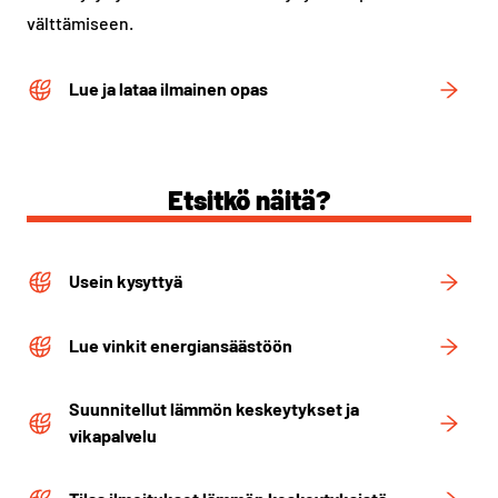
välttämiseen.
Lue ja lataa ilmainen opas
Etsitkö näitä?
Usein kysyttyä
Lue vinkit energiansäästöön
Suunnitellut lämmön keskeytykset ja
vikapalvelu