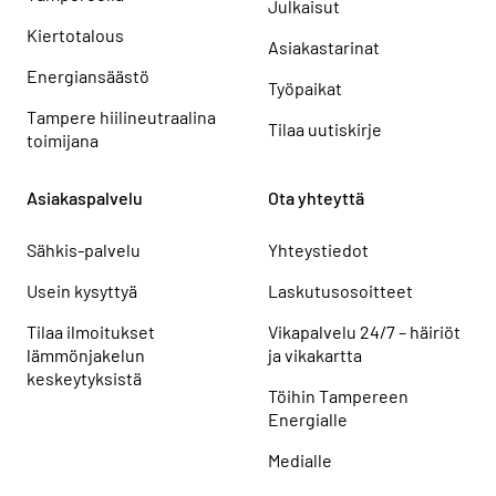
Julkaisut
Kiertotalous
Asiakastarinat
Energiansäästö
Työpaikat
Tampere hiilineutraalina
Tilaa uutiskirje
toimijana
Asiakaspalvelu
Ota yhteyttä
Sähkis-palvelu
Yhteystiedot
Usein kysyttyä
Laskutusosoitteet
Tilaa ilmoitukset
Vikapalvelu 24/7 – häiriöt
lämmönjakelun
ja vikakartta
keskeytyksistä
Töihin Tampereen
Energialle
Medialle