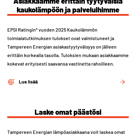
Asiakkaamme erittäin tyytyväisiä
kaukolämpöön ja palveluihimme
EPSI Ratingin* vuoden 2025 Kaukolämmön
toimialatutkimuksen tulokset ovat valmistuneet ja
Tampereen Energian asiakastyytyväisyys on jälleen
erittäin korkealla tasolla. Tuloksien mukaan asiakkaamme
kokevat erityisesti saavansa vastinetta rahoilleen.
Lue lisää
Laske omat päästösi
Tampereen Energian lämpöasiakkaana voit laskea omat