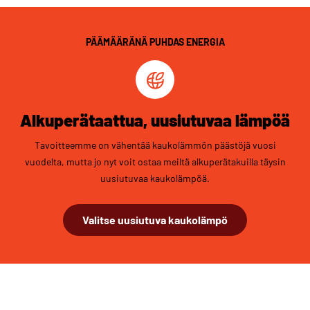
PÄÄMÄÄRÄNÄ PUHDAS ENERGIA
Alkuperätaattua, uusiutuvaa lämpöä
Tavoitteemme on vähentää kaukolämmön päästöjä vuosi
vuodelta, mutta jo nyt voit ostaa meiltä alkuperätakuilla täysin
uusiutuvaa kaukolämpöä.
Valitse uusiutuva kaukolämpö