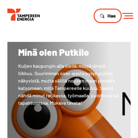
Hae
Minä olen Putkilo
Kuljen kaupungin alla siellä, missä lämpö
liikkuu. Suurimman osan ajasta pysyn poissa
näkyvistä, mutta välillä nousen maan pinnalle
katsomaan, mitä Tampereelle kuuluu. Saatat
nähdä minut ratikassa, työmaalla, puistossa tai
tapahtumissa. Mukava tavata!