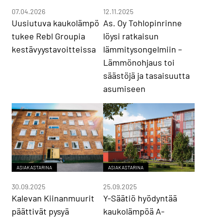
07.04.2026
12.11.2025
Uusiutuva kaukolämpö
As. Oy Tohlopinrinne
tukee Rebl Groupia
löysi ratkaisun
kestävyystavoitteissa
lämmitysongelmiin –
Lämmönohjaus toi
säästöjä ja tasaisuutta
asumiseen
ASIAKASTARINA
ASIAKASTARINA
30.09.2025
25.09.2025
Kalevan Kiinanmuurit
Y-Säätiö hyödyntää
päättivät pysyä
kaukolämpöä A-