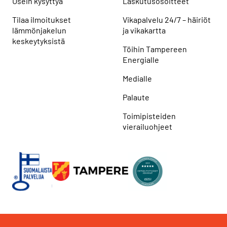
Usein kysyttyä
Laskutusosoitteet
Tilaa ilmoitukset
Vikapalvelu 24/7 – häiriöt
lämmönjakelun
ja vikakartta
keskeytyksistä
Töihin Tampereen
Energialle
Medialle
Palaute
Toimipisteiden
vierailuohjeet