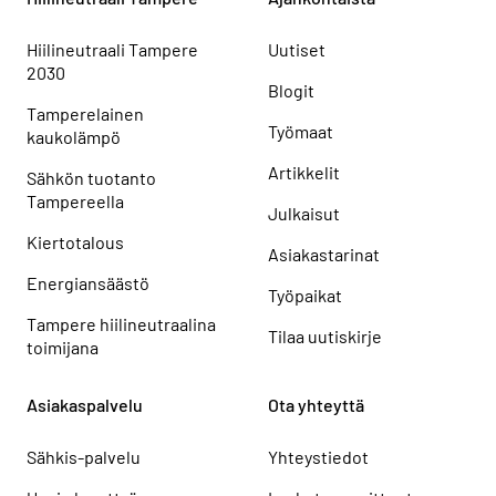
Hiilineutraali Tampere
Uutiset
2030
Blogit
Tamperelainen
Työmaat
kaukolämpö
Artikkelit
Sähkön tuotanto
Tampereella
Julkaisut
Kiertotalous
Asiakastarinat
Energiansäästö
Työpaikat
Tampere hiilineutraalina
Tilaa uutiskirje
toimijana
Asiakaspalvelu
Ota yhteyttä
Sähkis-palvelu
Yhteystiedot