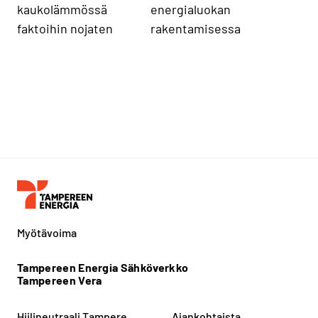
kaukolämmössä
energialuokan
faktoihin nojaten
rakentamisessa
Myötävoima
Tampereen Energia Sähköverkko
Tampereen Vera
Hiilineutraali Tampere
Ajankohtaista