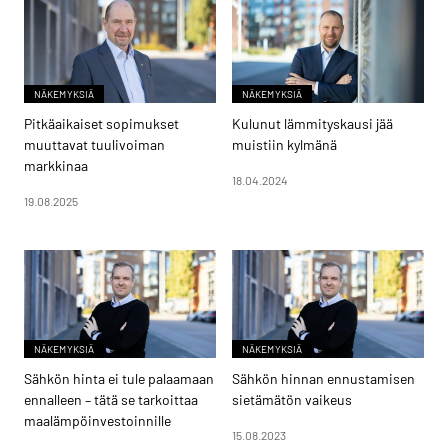
NÄKEMYKSIÄ
NÄKEMYKSIÄ
Pitkäaikaiset sopimukset
Kulunut lämmityskausi jää
muuttavat tuulivoiman
muistiin kylmänä
markkinaa
18.04.2024
19.08.2025
NÄKEMYKSIÄ
NÄKEMYKSIÄ
Sähkön hinta ei tule palaamaan
Sähkön hinnan ennustamisen
ennalleen – tätä se tarkoittaa
sietämätön vaikeus
maalämpöinvestoinnille
15.08.2023