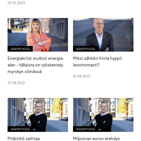
03.10.2023
NÄKEMYKSIÄ
NÄKEMYKSIÄ
Energiakriisi mullisti energia-
Miksi sähkön hinta hyppii
alan – tällaista on työskentely
levottomasti?
myrskyn silmässä
15.08.2022
27.09.2022
NÄKEMYKSIÄ
NÄKEMYKSIÄ
Pitäisikö vaihtaa
Miljoonan euron erehdys