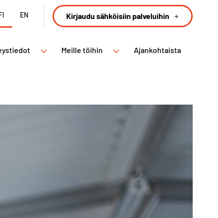
FI
EN
Kirjaudu sähköisiin palveluihin
eystiedot
Meille töihin
Ajankohtaista