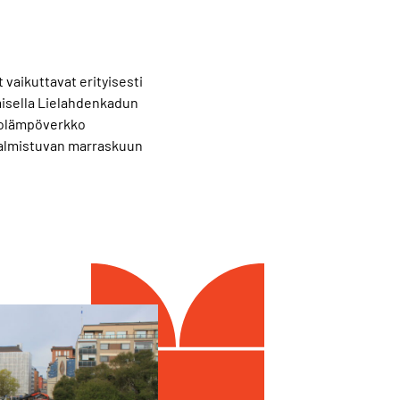
vaikuttavat erityisesti
amisella Lielahdenkadun
kolämpöverkko
valmistuvan marraskuun