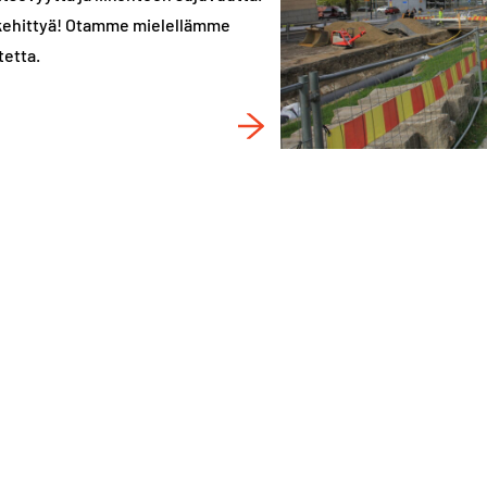
 kehittyä! Otamme mielellämme
tetta.