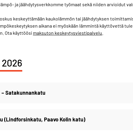
olämpö- ja jäähdytysverkkomme työmaat sekä niiden arvioidut val
oskus keskeyttämään kaukolämmön tai jäähdytyksen toimittamis
. Lämpökeskeytyksen aikana ei myöskään lämmintä käyttövettä tul
n. Ota käyttöösi
maksuton keskeytysviestipalvelu
.
a 2026
u – Satakunnankatu
u (Lindforsinkatu, Paavo Kolin katu)