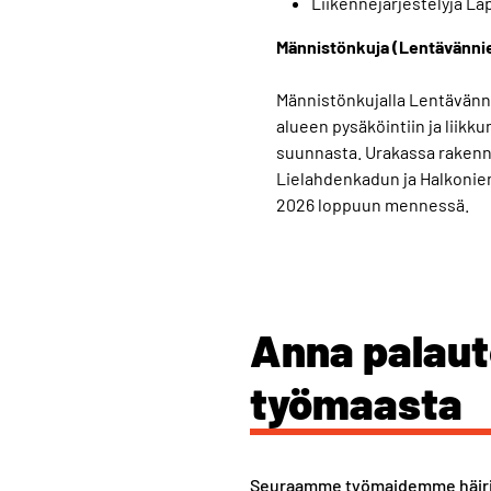
Liikennejärjestelyjä Lap
Männistönkuja (Lentävänni
Männistönkujalla Lentävänni
alueen pysäköintiin ja liikk
suunnasta. Urakassa rakenn
Lielahdenkadun ja Halkonie
2026 loppuun mennessä.
Anna palaut
työmaasta
Seuraamme työmaidemme häirits