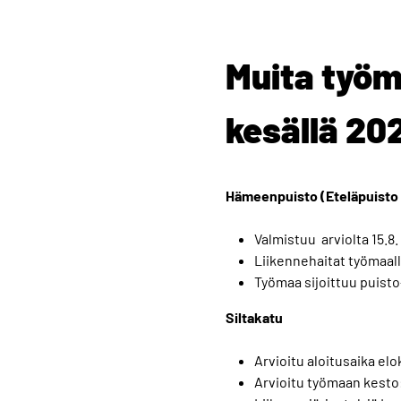
Muita työ
kesällä 20
Hämeenpuisto (Eteläpuisto –
Valmistuu arviolta 15.8.
Liikennehaitat työmaall
Työmaa sijoittuu puisto
Siltakatu
Arvioitu aloitusaika elo
Arvioitu työmaan kesto: