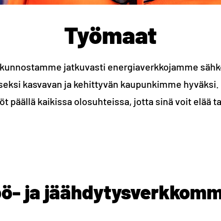
Työmaat
kunnostamme jatkuvasti energiaverkkojamme sähk
eksi kasvavan ja kehittyvän kaupunkimme hyväks
t päällä kaikissa olosuhteissa, jotta sinä voit elää ta
ö- ja jäähdytysverkkom