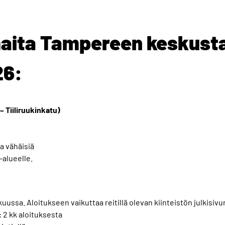
maita Tampereen keskust
26:
 Tiiliruukinkatu)
a vähäisiä
-alueelle.
kuussa. Aloitukseen vaikuttaa reitillä olevan kiinteistön julkisiv
 2 kk aloituksesta