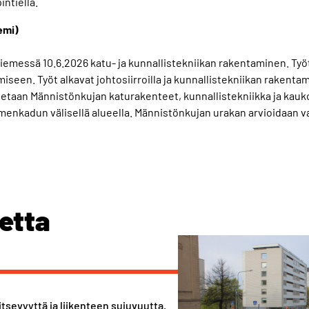
intiellä.
emi)
emessä 10.6.2026 katu- ja kunnallistekniikan rakentaminen. Työt 
umiseen. Työt alkavat johtosiirroilla ja kunnallistekniikan rakent
etaan Männistönkujan katurakenteet, kunnallistekniikka ja kau
menkadun välisellä alueella. Männistönkujan urakan arvioidaan 
etta
evyyttä ja liikenteen sujuvuutta.