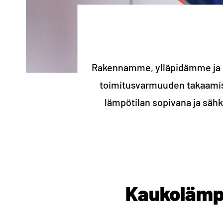
Rakennamme, ylläpidämme ja 
toimitusvarmuuden takaamis
lämpötilan sopivana ja sähkö
Kaukolämp