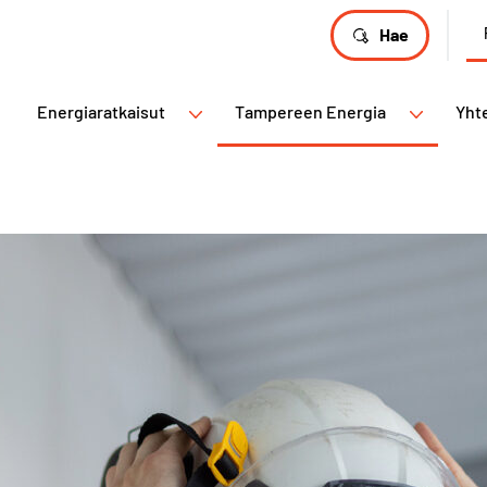
Hae
Energiaratkaisut
Tampereen Energia
Yht