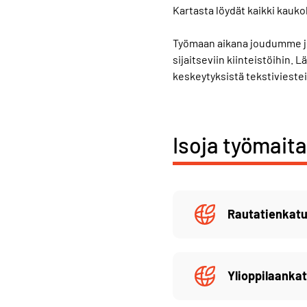
Kartasta löydät kaikki kauk
Työmaan aikana joudumme j
sijaitseviin kiinteistöihin
keskeytyksistä tekstiviestei
Isoja työmait
Rautatienkat
Ylioppilaankat