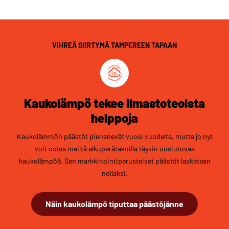
VIHREÄ SIIRTYMÄ TAMPEREEN TAPAAN
Kaukolämpö tekee ilmastoteoista
helppoja
Kaukolämmön päästöt pienenevät vuosi vuodelta, mutta jo nyt
voit ostaa meiltä alkuperätakuilla täysin uusiutuvaa
kaukolämpöä. Sen markkinointiperusteiset päästöt lasketaan
nollaksi.
Näin kaukolämpö tiputtaa päästöjänne