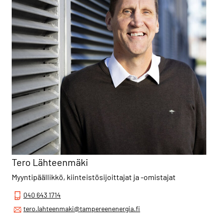
Tero Lähteenmäki
Myyntipäällikkö, kiinteistösijoittajat ja -omistajat
040 643 1714
tero.lahteenmaki@tampereenenergia.fi