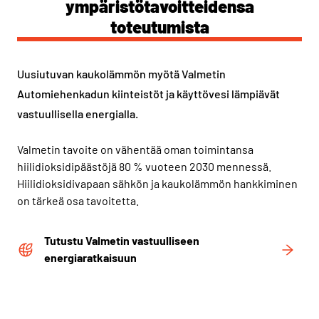
ympäristötavoitteidensa
toteutumista
Uusiutuvan kaukolämmön myötä Valmetin
Automiehenkadun kiinteistöt ja käyttövesi lämpiävät
vastuullisella energialla.
Valmetin tavoite on vähentää oman toimintansa
hiilidioksidipäästöjä 80 % vuoteen 2030 mennessä.
Hiilidioksidivapaan sähkön ja kaukolämmön hankkiminen
on tärkeä osa tavoitetta.
Tutustu Valmetin vastuulliseen
energiaratkaisuun