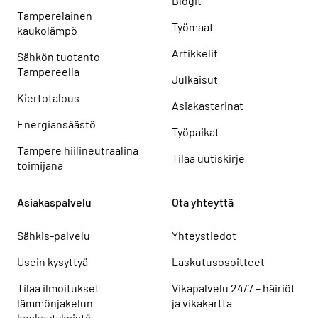
Blogit
Tamperelainen
Työmaat
kaukolämpö
Artikkelit
Sähkön tuotanto
Tampereella
Julkaisut
Kiertotalous
Asiakastarinat
Energiansäästö
Työpaikat
Tampere hiilineutraalina
Tilaa uutiskirje
toimijana
Asiakaspalvelu
Ota yhteyttä
Sähkis-palvelu
Yhteystiedot
Usein kysyttyä
Laskutusosoitteet
Tilaa ilmoitukset
Vikapalvelu 24/7 – häiriöt
lämmönjakelun
ja vikakartta
keskeytyksistä