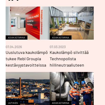
ASIAKASTARINA
ASIAKASTARINA
07.04.2026
07.03.2023
Uusiutuva kaukolämpö
Kaukolämpö siivittää
tukee Rebl Groupia
Technopolista
kestävyystavoitteissa
hiilineutraaliuteen
UUTINEN
ASIAKASTARINA