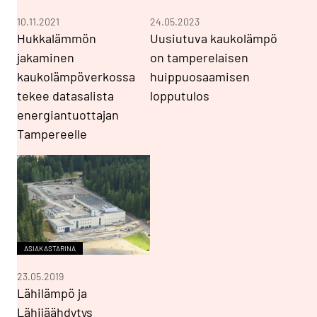
10.11.2021
24.05.2023
Hukkalämmön
Uusiutuva kaukolämpö
jakaminen
on tamperelaisen
kaukolämpöverkossa
huippuosaamisen
tekee datasalista
lopputulos
energiantuottajan
Tampereelle
ASIAKASTARINA
23.05.2019
Lähilämpö ja
Lähijäähdytys