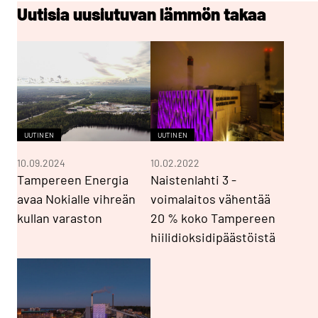
Uutisia uusiutuvan lämmön takaa
UUTINEN
UUTINEN
10.09.2024
10.02.2022
Tampereen Energia
Naistenlahti 3 -
avaa Nokialle vihreän
voimalaitos vähentää
kullan varaston
20 % koko Tampereen
hiilidioksidipäästöistä