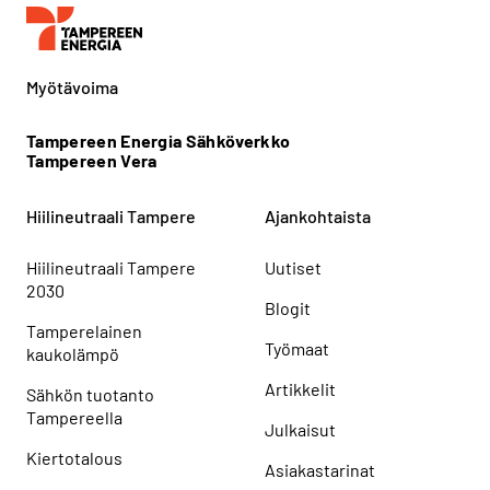
Myötävoima
Tampereen Energia Sähköverkko
Tampereen Vera
Hiilineutraali Tampere
Ajankohtaista
Hiilineutraali Tampere
Uutiset
2030
Blogit
Tamperelainen
Työmaat
kaukolämpö
Artikkelit
Sähkön tuotanto
Tampereella
Julkaisut
Kiertotalous
Asiakastarinat