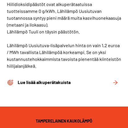
Hiilidioksidipäästöt ovat alkuperätaatuissa
tuotteissamme 0 g/kWh. Lähilämpö Uusiutuvan
tuotannossa syntyy pieni määrä muita kasvihuonekaasuja
(metaani ja ilokaasu).
Lähilämpö Tuuli on täysin päästötön.
Lähilämpö Uusiutuva-lisäpalvelun hinta on vain 1,2 euroa
/ MWh tavallista Lähilämpöä korkeampi. Se on yksi
kustannustehokkaimmista tavoista pienentää kiinteistön
hiilijalanjälkeä.
Lue lisää alkuperätakuista
TAMPERELAINEN KAUKOLÄMPÖ