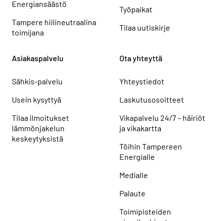
Energiansäästö
Työpaikat
Tampere hiilineutraalina
Tilaa uutiskirje
toimijana
Asiakaspalvelu
Ota yhteyttä
Sähkis-palvelu
Yhteystiedot
Usein kysyttyä
Laskutusosoitteet
Tilaa ilmoitukset
Vikapalvelu 24/7 – häiriöt
lämmönjakelun
ja vikakartta
keskeytyksistä
Töihin Tampereen
Energialle
Medialle
Palaute
Toimipisteiden