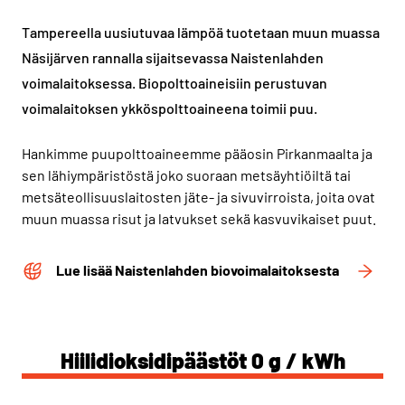
Tampereella uusiutuvaa lämpöä tuotetaan muun muassa
Näsijärven rannalla sijaitsevassa Naistenlahden
voimalaitoksessa. Biopolttoaineisiin perustuvan
voimalaitoksen ykköspolttoaineena toimii puu.
Hankimme puupolttoaineemme pääosin Pirkanmaalta ja
sen lähiympäristöstä joko suoraan metsäyhtiöiltä tai
metsäteollisuuslaitosten jäte- ja sivuvirroista, joita ovat
muun muassa risut ja latvukset sekä kasvuvikaiset puut.
Lue lisää Naistenlahden biovoimalaitoksesta
Hiilidioksidipäästöt 0 g / kWh