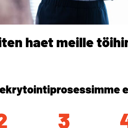
iten haet meille töihi
rekrytointiprosessimme 
2
3