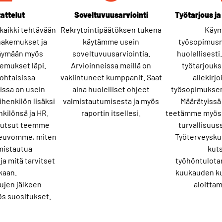
attelut
Soveltuvuusarviointi
Työtarjous j
kaikki tehtävään
Rekrytointipäätöksen tukena
Käy
hakemukset ja
käytämme usein
työsopimusn
äymään myös
soveltuvuusarviointia.
huolellisesti
mukset läpi. ​
Arvioinneissa meillä on
työtarjouks
ohtaisissa
vakiintuneet kumppanit. Saat
allekirj
issa on usein
aina huolelliset ohjeet
työsopimuksen 
ihenkilön lisäksi
valmistautumisesta ja myös
Määrätyissä
kilönsä ja HR​.
raportin itsellesi.
teetämme myös s
kutsut teemme
turvallisuus
 neuvomme, miten
Työterveysk
lmistautua
kut
ja mitä tarvitset
työhöntulota
aan​.
kuukauden ku
ujen jälkeen
aloittam
s suositukset.