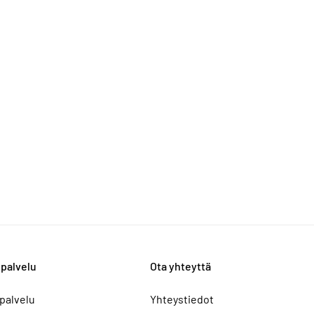
palvelu
Ota yhteyttä
palvelu
Yhteystiedot