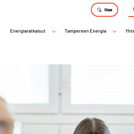
Hae
Energiaratkaisut
Tampereen Energia
Yht