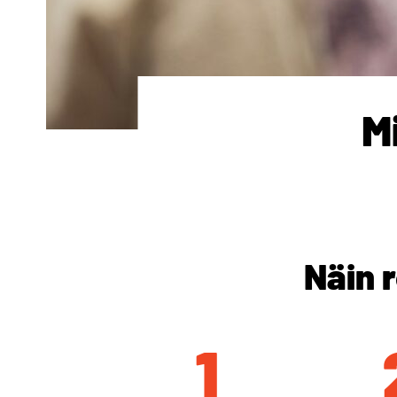
M
Näin 
1