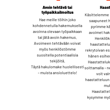
Avoin tehtävä tai
Haast
työpaikkailmoitus
Käsittelemme 
Hae meille töihin joko
saapuneet 
kohdennetulla hakemuksella
pyrimme k
avoinna olevaan työpaikkaan
avoimet hake
tai jätä avoin hakemus.
Henkilök
Avoimeen tehtävään voivat
haastattelu
myös henkilöstömme
rekrytoivan es
suositella potentiaalisia
hänen esihen
tekijöitä​.
Haastattelu
Täytä hakulomake huolellisesti
soittamalla –
– muista ansioluettelo!
voit va
haastatteluun 
muk
Haastattel
kysymme myö