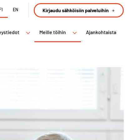
FI
EN
Kirjaudu sähköisiin palveluihin
eystiedot
Meille töihin
Ajankohtaista