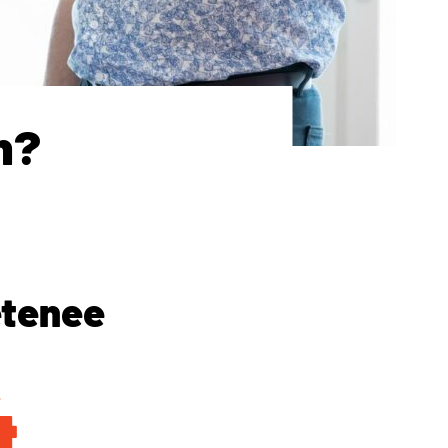
n?
etenee
4