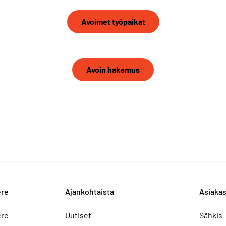
Avoimet työpaikat
Avoin hakemus
ere
Ajankohtaista
Asiakas
ere
Uutiset
Sähkis-