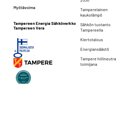
Myötävoima
Tamperelainen
kaukolämpö
Tampereen Energia Sähköverkko
Sähkön tuotanto
Tampereen Vera
Tampereella
Kiertotalous
Energiansäästö
Tampere hiilineutra
toimijana
Saavutettavuusselosteet
Tietos
Tampereen Energia 2026