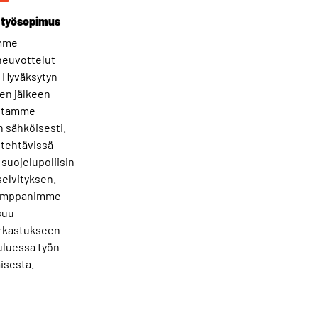
a työsopimus
mme
euvottelut
. Hyväksytyn
en jälkeen
oitamme
sähköisesti.​
 tehtävissä
uojelupoliisin
selvityksen.
umppanimme
suu
rkastukseen
luessa työn
isesta.