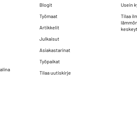
Blogit
Usein k
Työmaat
Tilaa i
lämmön
Artikkelit
keskeyt
Julkaisut
Asiakastarinat
Työpaikat
alina
Tilaa uutiskirje
uoja
Näytä evästeasetukseni