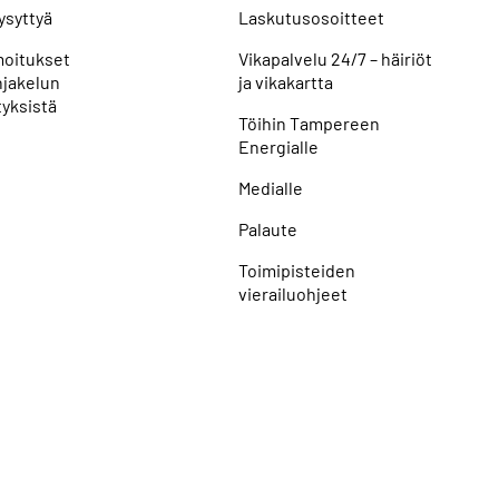
ysyttyä
Laskutusosoitteet
lmoitukset
Vikapalvelu 24/7 – häiriöt
jakelun
ja vikakartta
yksistä
Töihin Tampereen
Energialle
Medialle
Palaute
Toimipisteiden
vierailuohjeet
Seuraa meitä: