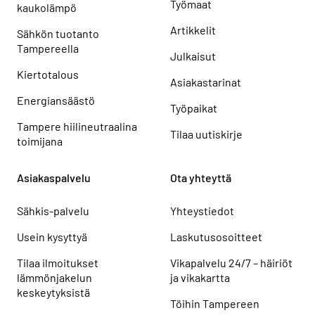
Työmaat
kaukolämpö
Artikkelit
Sähkön tuotanto
Tampereella
Julkaisut
Kiertotalous
Asiakastarinat
Energiansäästö
Työpaikat
Tampere hiilineutraalina
Tilaa uutiskirje
toimijana
Asiakaspalvelu
Ota yhteyttä
Sähkis-palvelu
Yhteystiedot
Usein kysyttyä
Laskutusosoitteet
Tilaa ilmoitukset
Vikapalvelu 24/7 – häiriöt
lämmönjakelun
ja vikakartta
keskeytyksistä
Töihin Tampereen