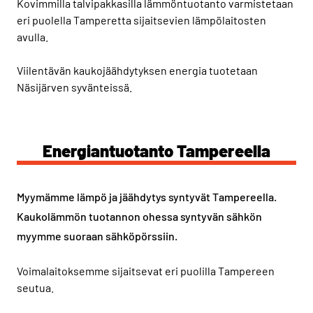
Kovimmilla talvipakkasilla lämmöntuotanto varmistetaan
eri puolella Tamperetta sijaitsevien lämpölaitosten
avulla.
Viilentävän kaukojäähdytyksen energia tuotetaan
Näsijärven syvänteissä.
Energiantuotanto Tampereella
Myymämme lämpö ja jäähdytys syntyvät Tampereella.
Kaukolämmön tuotannon ohessa syntyvän sähkön
myymme suoraan sähköpörssiin.
Voimalaitoksemme sijaitsevat eri puolilla Tampereen
seutua.