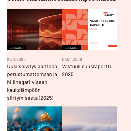
JULKAISU
JULKAISU
27.11.2025
01.04.2026
Uusi selvitys polttoon
Vastuullisuusraportti
perustumattomaan ja
2025
hiilinegatiiviseen
kaukolämpöön
siirtymisestä (2025)