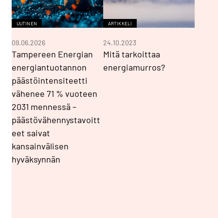
UUTINEN
ARTIKKELI
09.06.2026
24.10.2023
Tampereen Energian
Mitä tarkoittaa
energiantuotannon
energiamurros?
päästöintensiteetti
vähenee 71 % vuoteen
2031 mennessä –
päästövähennystavoitt
eet saivat
kansainvälisen
hyväksynnän