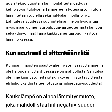
uusia teknologioita ja lämmönlähteitä. Jatkuvan
kehitystyön tuloksena Tampereella koteja ja toimitiloja
lämmitetään tuulella sekä hukkalämmöillä jo nyt.
Lähitulevaisuudessa suunnitelmamme on hyödyntää
myös maan uumenista pulppuavaa geotermistä lämpöä
sekä ydinvoimaa! Tämä kaikki vähentää puun käyttöä
lämmityksessä.
Kun neutraali ei sittenkään riitä
Kunnianhimoisten päästövähennysten saavuttaminen ei
ole helppoa, mutta yhdessä se on mahdollista. Sen takia
olemme kiinnostuneita sitäkin kovemmista tavoitteista,
eli hiilidioksidin talteenotosta ja hiilinegatiivisuudesta!
Kaukolämpö on ainoa lämmitysmuoto,
joka mahdollistaa hiilinegatiivisuuden