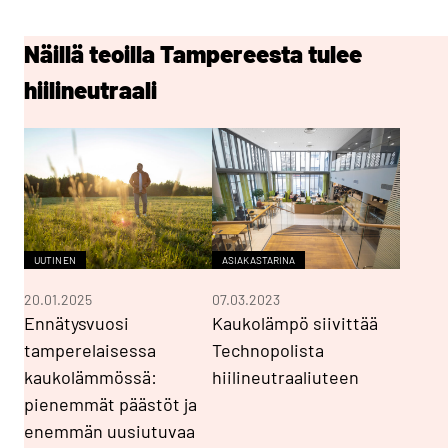
Näillä teoilla Tampereesta tulee
hiilineutraali
UUTINEN
ASIAKASTARINA
20.01.2025
07.03.2023
Ennätysvuosi
Kaukolämpö siivittää
tamperelaisessa
Technopolista
kaukolämmössä:
hiilineutraaliuteen
pienemmät päästöt ja
enemmän uusiutuvaa