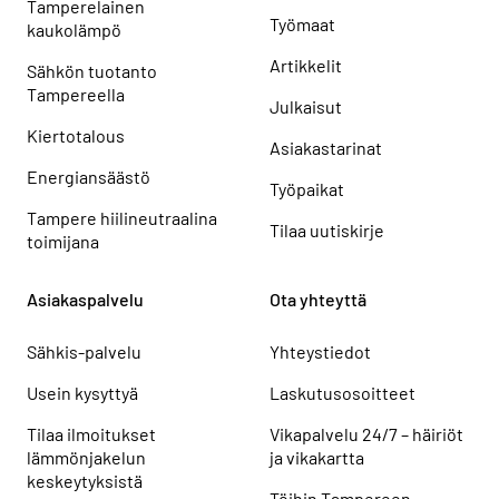
Tamperelainen
Työmaat
kaukolämpö
Artikkelit
Sähkön tuotanto
Tampereella
Julkaisut
Kiertotalous
Asiakastarinat
Energiansäästö
Työpaikat
Tampere hiilineutraalina
Tilaa uutiskirje
toimijana
Asiakaspalvelu
Ota yhteyttä
Sähkis-palvelu
Yhteystiedot
Usein kysyttyä
Laskutusosoitteet
Tilaa ilmoitukset
Vikapalvelu 24/7 – häiriöt
lämmönjakelun
ja vikakartta
keskeytyksistä
Töihin Tampereen