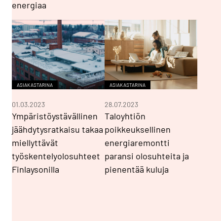
energiaa
ASIAKASTARINA
ASIAKASTARINA
01.03.2023
28.07.2023
Ympäristöystävällinen
Taloyhtiön
jäähdytysratkaisu takaa
poikkeuksellinen
miellyttävät
energiaremontti
työskentelyolosuhteet
paransi olosuhteita ja
Finlaysonilla
pienentää kuluja