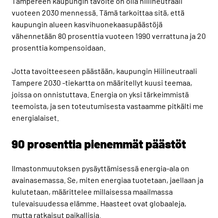
Tampereen kaupungin tavoite on olla hiilineutraali
vuoteen 2030 mennessä. Tämä tarkoittaa sitä, että
kaupungin alueen kasvihuonekaasupäästöjä
vähennetään 80 prosenttia vuoteen 1990 verrattuna ja 20
prosenttia kompensoidaan.
Jotta tavoitteeseen päästään, kaupungin Hiilineutraali
Tampere 2030 -tiekartta on määritellyt kuusi teemaa,
joissa on onnistuttava. Energia on yksi tärkeimmistä
teemoista, ja sen toteutumisesta vastaamme pitkälti me
energialaiset.
90 prosenttia pienemmät päästöt
Ilmastonmuutoksen pysäyttämisessä energia-ala on
avainasemassa. Se, miten energiaa tuotetaan, jaellaan ja
kulutetaan, määrittelee millaisessa maailmassa
tulevaisuudessa elämme. Haasteet ovat globaaleja,
mutta ratkaisut paikallisia.