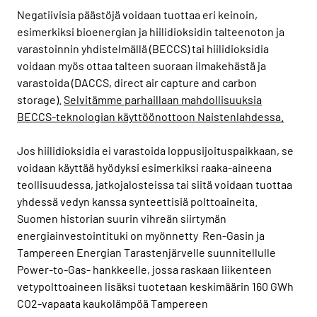
Negatiivisia päästöjä voidaan tuottaa eri keinoin,
esimerkiksi bioenergian ja hiilidioksidin talteenoton ja
varastoinnin yhdistelmällä (BECCS) tai hiilidioksidia
voidaan myös ottaa talteen suoraan ilmakehästä ja
varastoida (DACCS, direct air capture and carbon
storage).
Selvitämme parhaillaan mahdollisuuksia
BECCS-teknologian käyttöönottoon Naistenlahdessa.
Jos hiilidioksidia ei varastoida loppusijoituspaikkaan, se
voidaan käyttää hyödyksi esimerkiksi raaka-aineena
teollisuudessa, jatkojalosteissa tai siitä voidaan tuottaa
yhdessä vedyn kanssa synteettisiä polttoaineita.
Suomen historian suurin vihreän siirtymän
energiainvestointituki on myönnetty Ren-Gasin ja
Tampereen Energian Tarastenjärvelle suunnitellulle
Power-to-Gas- hankkeelle, jossa raskaan liikenteen
vetypolttoaineen lisäksi tuotetaan keskimäärin 160 GWh
CO2-vapaata kaukolämpöä Tampereen