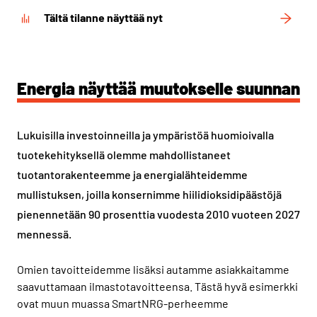
Tältä tilanne näyttää nyt
Energia näyttää muutokselle suunnan
Lukuisilla investoinneilla ja ympäristöä huomioivalla
tuotekehityksellä olemme mahdollistaneet
tuotantorakenteemme ja energialähteidemme
mullistuksen, joilla konsernimme hiilidioksidipäästöjä
pienennetään 90 prosenttia vuodesta 2010 vuoteen 2027
mennessä.
Omien tavoitteidemme lisäksi autamme asiakkaitamme
saavuttamaan ilmastotavoitteensa. Tästä hyvä esimerkki
ovat muun muassa SmartNRG-perheemme