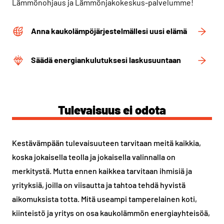
Lämmönohjaus ja Lämmönjakokeskus-palvelumme!
Anna kaukolämpöjärjestelmällesi uusi elämä
Säädä energiankulutuksesi laskusuuntaan
Tulevaisuus ei odota
Kestävämpään tulevaisuuteen tarvitaan meitä kaikkia,
koska jokaisella teolla ja jokaisella valinnalla on
merkitystä. Mutta ennen kaikkea tarvitaan ihmisiä ja
yrityksiä, joilla on viisautta ja tahtoa tehdä hyvistä
aikomuksista totta. Mitä useampi tamperelainen koti,
kiinteistö ja yritys on osa kaukolämmön energiayhteisöä,