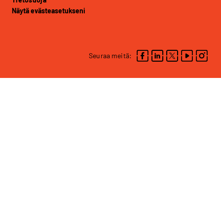
Näytä evästeasetukseni
Seuraa meitä: