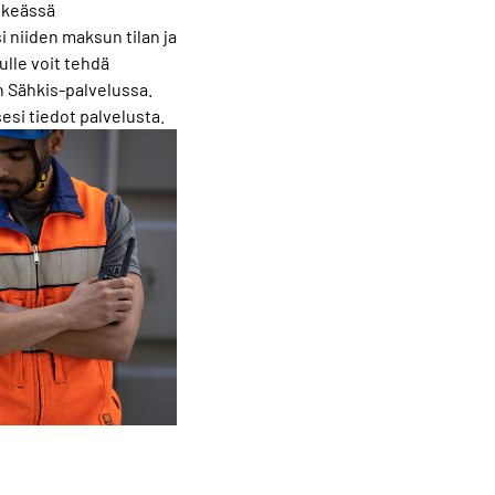
elkeässä
i niiden maksun tilan ja
lle voit tehdä
n Sähkis-palvelussa.
si tiedot palvelusta.