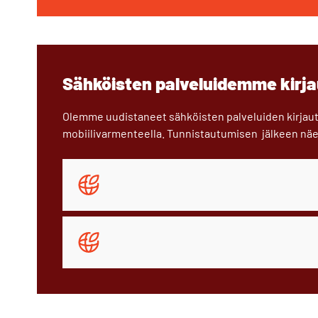
Sähköisten palveluidemme kirj
Olemme uudistaneet sähköisten palveluiden kirjaut
mobiilivarmenteella. Tunnistautumisen jälkeen näe