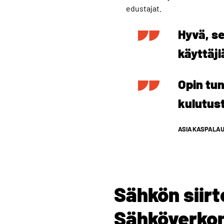
edustajat.
Hyvä, se
käyttäji
Opin tu
kulutus
ASIAKASPALAU
Sähkön siirt
Sähköverkon