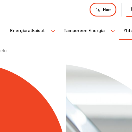
Hae
Energiaratkaisut
Tampereen Energia
Yht
velu