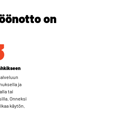
töönotto on
3
ähkikseen
palveluun
nuksella ja
lla tai
illa. Onneksi
alkaa käytön.