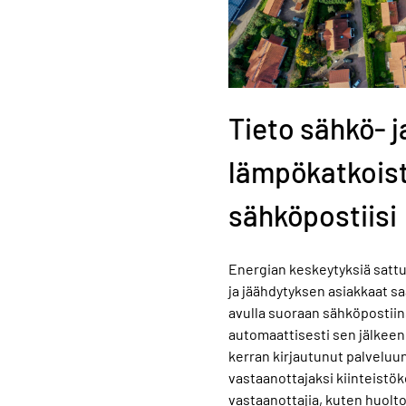
Tieto sähkö- j
lämpökatkois
sähköpostiisi
Energian keskeytyksiä satt
ja jäähdytyksen asiakkaat s
avulla suoraan sähköpostiins
automaattisesti sen jälkee
kerran kirjautunut palveluun
vastaanottajaksi kiinteistö
vastaanottajia, kuten huolto