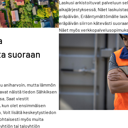
Laskusi arkistoituvat palveluun s
aikajärjestyksessä. Näet laskuistas
eräpäivän. Erääntymättömälle lasku
eräpäivän siirron kätevästi suoraa
Näet myös verkkopalvelusopimukse
a
ta suoraan
uu aniharvoin, mutta lämmön
aavat näistä tiedon Sähkiksen
a. Saat viestit
n, kun olet ensimmäisen
. Voit lisätä keskeytystiedon
kohtaisesti myös muita
yhtiön tai taloyhtiön