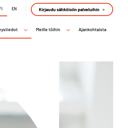
FI
EN
Kirjaudu sähköisiin palveluihin
eystiedot
Meille töihin
Ajankohtaista