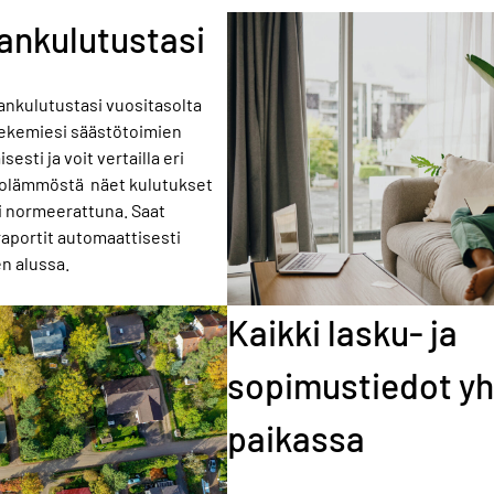
ankulutustasi
ankulutustasi vuositasolta
 tekemiesi säästötoimien
esti ja voit vertailla eri
kolämmöstä näet kulutukset
i normeerattuna. Saat
raportit automaattisesti
n alussa.
Kaikki lasku- ja
sopimustiedot y
paikassa