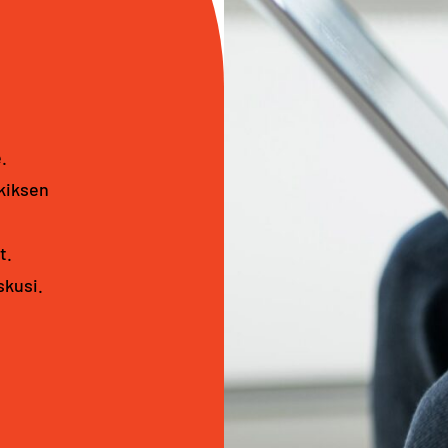
.
kiksen
t.
skusi.