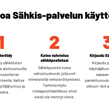
oa Sähkis-palvelun käyt
1
2
teröidy
Katso vahvistus
Kirjaudu S
sähköpostistasi
dy sähköisten
Kirjaudu 
Sähköpostiisi tulee
 aloitussivuilla
käyttäjätun
vahvistuskoodi, jolla voit
nuksilla tai
salasana
viimeistellä rekisteröitymisesi.
teella. Valitse
pankkitunnuks
Tarkista myös
yttäjätunnus ja
olkoon! Voit 
roskapostilaatikkosi, ettei
asana.
viesti ole mennyt sinne.