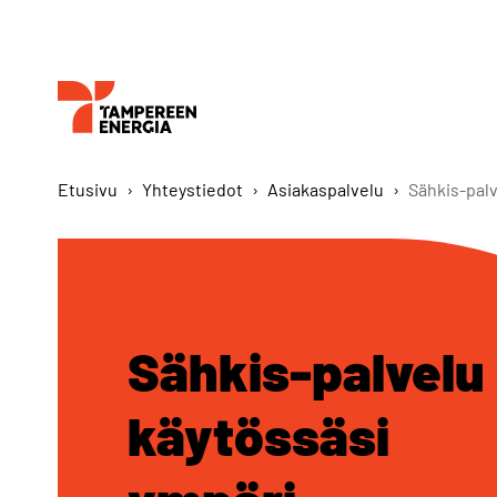
Etusivu
›
Yhteystiedot
›
Asiakaspalvelu
›
Sähkis-pal
Sähkis-palvelu
käytössäsi