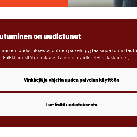
autuminen on uudistunut
umisen. Uudistuksesta johtuen palvelu pyytää sinua tunnistautu
t kaikki henkilötunnukseesi aiemmin yhdistetyt asiakkuudet.
Vinkkejä ja ohjeita uuden palvelun käyttöön
Lue lisää uudistuksesta