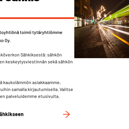
toyhtiönä toimii tytäryhtiömme
o Oy.
ähköverkon Sähkiksestä: sähkön
jen keskeytysviestinnän sekä sähkön
että kaukolämmön asiakkaamme,
ihin samalla kirjautumisella. Valitse
ten palveluidemme etusivulta.
Sähkikseen