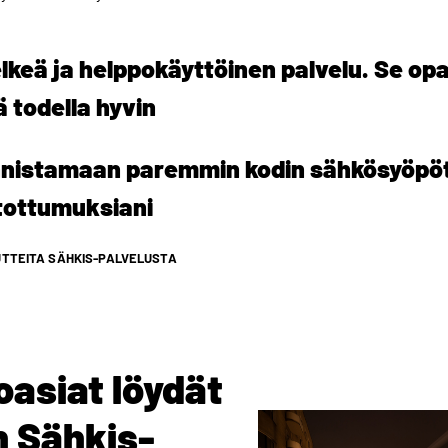
lkeä ja helppokäyttöinen palvelu. Se opa
ä todella hyvin
nnistamaan paremmin kodin sähkösyöpö
tottumuksiani
TTEITA SÄHKIS-PALVELUSTA
oasiat löydät
 Sähkis-