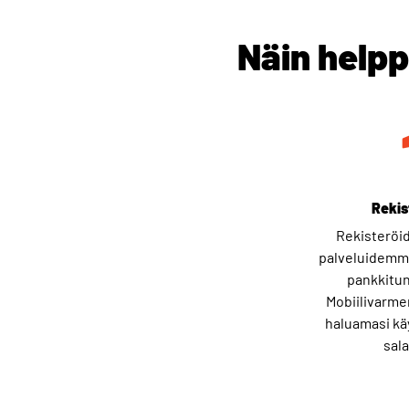
Näin helpp
Rekis
Rekisteröi
palveluidemme
pankkitun
Mobiilivarmen
haluamasi kä
sal