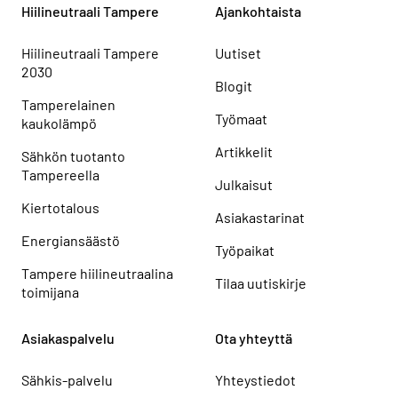
Hiilineutraali Tampere
Ajankohtaista
Hiilineutraali Tampere
Uutiset
2030
Blogit
Tamperelainen
Työmaat
kaukolämpö
Artikkelit
Sähkön tuotanto
Tampereella
Julkaisut
Kiertotalous
Asiakastarinat
Energiansäästö
Työpaikat
Tampere hiilineutraalina
Tilaa uutiskirje
toimijana
Asiakaspalvelu
Ota yhteyttä
Sähkis-palvelu
Yhteystiedot