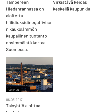
Tampereen
Virkistävä keidas
Hiedanrannassa on
keskellä kaupunkia
aloitettu
hiilidioksidinegatiivise
n kaukolämmön
kaupallinen tuotanto
ensimmäistä kertaa
Suomessa.
UUTINEN
06.03.2017
Taloyhtiö aloittaa