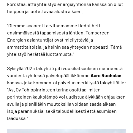
korostaa, että yhteistyö energiayhtiönsä kanssa on ollut
helppoa ja luotettavaa alusta alkaen.
”Olemme saaneet tarvitsemamme tiedot heti
ensimmäisestä tapaamisesta lähtien. Tampereen
Energian asiantuntijat ovat miellyttäviä ja
ammattitaitoisia, ja heihin saa yhteyden nopeasti. Tämä
yhteistyö herättää luottamusta.”
Syksyllä 2025 taloyhtiö piti vuosikatsauksen menneestä
vuodesta yhdessä palvelupäällikkömme
Aaro Ruoholan
kanssa, joka kommentoi palvelun merkitystä taloyhtiöille:
”As. Oy Tohlopinrinteen tarina osoittaa, miten
perinteinen kaukolämpö voi uudistua älykkään ohjauksen
avulla ja pienilläkin muutoksilla voidaan saada aikaan
isoja parannuksia, sekä taloudellisesti että asumisen
laadussa.”