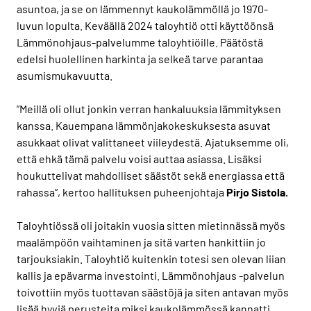
asuntoa, ja se on lämmennyt kaukolämmöllä jo 1970-
luvun lopulta. Keväällä 2024 taloyhtiö otti käyttöönsä
Lämmönohjaus-palvelumme taloyhtiöille. Päätöstä
edelsi huolellinen harkinta ja selkeä tarve parantaa
asumismukavuutta.
”Meillä oli ollut jonkin verran hankaluuksia lämmityksen
kanssa. Kauempana lämmönjakokeskuksesta asuvat
asukkaat olivat valittaneet viileydestä. Ajatuksemme oli,
että ehkä tämä palvelu voisi auttaa asiassa. Lisäksi
houkuttelivat mahdolliset säästöt sekä energiassa että
rahassa”, kertoo hallituksen puheenjohtaja
Pirjo Sistola.
Taloyhtiössä oli joitakin vuosia sitten mietinnässä myös
maalämpöön vaihtaminen ja sitä varten hankittiin jo
tarjouksiakin. Taloyhtiö kuitenkin totesi sen olevan liian
kallis ja epävarma investointi. Lämmönohjaus -palvelun
toivottiin myös tuottavan säästöjä ja siten antavan myös
lisää hyviä perusteita miksi kaukolämmössä kannatti