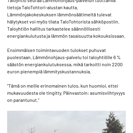
Taloyhtiö seuraa Lämmönohjaus-palvelun tuottamia
tietoja TaloTohtori-alustan kautta.
Lämmönjakokeskuksen lämmönsäätimeltä tulevat
hälytykset voi myös tilata TaloTohtorista sähköpostiin.
Taloyhtiön hallitus tarkastelee säännöllisesti
energiankulutusta ja lämmön tasaisuutta kokouksissaan.
Ensimmäisen toimintavuoden tulokset puhuvat
puolestaan. Lämmönohjaus-palvelu toi taloyhtiölle 6 %
säästön energiankulutuksessa, mikä tarkoitti noin 2200
euron pienempiä lämmityskustannuksia.
”Tämä on meille erinomainen tulos, kun huomioi, ettei
mukavuudesta ole tingitty. Päinvastoin: asumisviihtyvyys
on parantunut.”