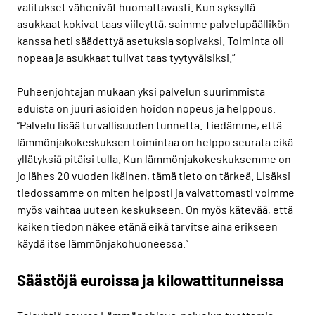
valitukset vähenivät huomattavasti. Kun syksyllä
asukkaat kokivat taas viileyttä, saimme palvelupäällikön
kanssa heti säädettyä asetuksia sopivaksi. Toiminta oli
nopeaa ja asukkaat tulivat taas tyytyväisiksi.”
Puheenjohtajan mukaan yksi palvelun suurimmista
eduista on juuri asioiden hoidon nopeus ja helppous.
”Palvelu lisää turvallisuuden tunnetta. Tiedämme, että
lämmönjakokeskuksen toimintaa on helppo seurata eikä
yllätyksiä pitäisi tulla. Kun lämmönjakokeskuksemme on
jo lähes 20 vuoden ikäinen, tämä tieto on tärkeä. Lisäksi
tiedossamme on miten helposti ja vaivattomasti voimme
myös vaihtaa uuteen keskukseen. On myös kätevää, että
kaiken tiedon näkee etänä eikä tarvitse aina erikseen
käydä itse lämmönjakohuoneessa.”
Säästöjä euroissa ja kilowattitunneissa