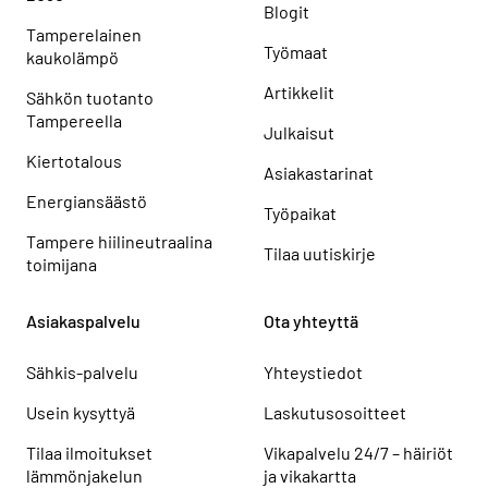
Blogit
Tamperelainen
Työmaat
kaukolämpö
Artikkelit
Sähkön tuotanto
Tampereella
Julkaisut
Kiertotalous
Asiakastarinat
Energiansäästö
Työpaikat
Tampere hiilineutraalina
Tilaa uutiskirje
toimijana
Asiakaspalvelu
Ota yhteyttä
Sähkis-palvelu
Yhteystiedot
Usein kysyttyä
Laskutusosoitteet
Tilaa ilmoitukset
Vikapalvelu 24/7 – häiriöt
lämmönjakelun
ja vikakartta