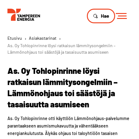
Hae
Etusivu
›
Asiakastarinat
›
As. Oy Tohlopinrinne löysi ratkaisun lämmitysongelmiin –
Lämmönohjaus toi säästöjä ja tasaisuutta asumiseen
As. Oy Tohlopinrinne löysi
ratkaisun lämmitysongelmiin –
Lämmönohjaus toi säästöjä ja
tasaisuutta asumiseen
As. Oy Tohlopinrinne otti käyttöön Lämmönohjaus-palvelumme
parantaakseen asumismukavuutta ja vähentääkseen
energiankulutusta. Älykäs ohjaus toi taloyhtiöön tasaisen