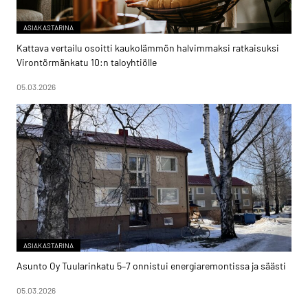
ASIAKASTARINA
Kattava vertailu osoitti kaukolämmön halvimmaksi ratkaisuksi
Virontörmänkatu 10:n taloyhtiölle
05.03.2026
ASIAKASTARINA
Asunto Oy Tuularinkatu 5–7 onnistui energiaremontissa ja säästi
05.03.2026