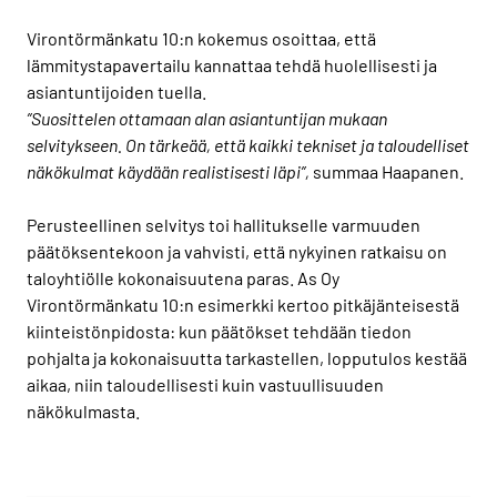
Virontörmänkatu 10:n kokemus osoittaa, että
lämmitystapavertailu kannattaa tehdä huolellisesti ja
asiantuntijoiden tuella.
”Suosittelen ottamaan alan asiantuntijan mukaan
selvitykseen. On tärkeää, että kaikki tekniset ja taloudelliset
näkökulmat käydään realistisesti läpi”,
summaa Haapanen.
Perusteellinen selvitys toi hallitukselle varmuuden
päätöksentekoon ja vahvisti, että nykyinen ratkaisu on
taloyhtiölle kokonaisuutena paras. As Oy
Virontörmänkatu 10:n esimerkki kertoo pitkäjänteisestä
kiinteistönpidosta: kun päätökset tehdään tiedon
pohjalta ja kokonaisuutta tarkastellen, lopputulos kestää
aikaa, niin taloudellisesti kuin vastuullisuuden
näkökulmasta.