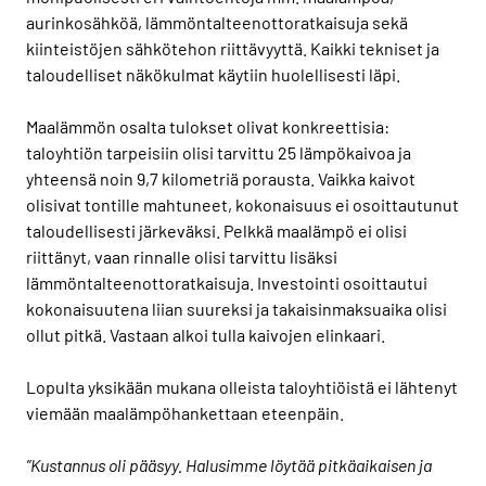
aurinkosähköä, lämmöntalteenottoratkaisuja sekä
kiinteistöjen sähkötehon riittävyyttä. Kaikki tekniset ja
taloudelliset näkökulmat käytiin huolellisesti läpi.
Maalämmön osalta tulokset olivat konkreettisia:
taloyhtiön tarpeisiin olisi tarvittu 25 lämpökaivoa ja
yhteensä noin 9,7 kilometriä porausta. Vaikka kaivot
olisivat tontille mahtuneet, kokonaisuus ei osoittautunut
taloudellisesti järkeväksi. Pelkkä maalämpö ei olisi
riittänyt, vaan rinnalle olisi tarvittu lisäksi
lämmöntalteenottoratkaisuja. Investointi osoittautui
kokonaisuutena liian suureksi ja takaisinmaksuaika olisi
ollut pitkä. Vastaan alkoi tulla kaivojen elinkaari.
Lopulta yksikään mukana olleista taloyhtiöistä ei lähtenyt
viemään maalämpöhankettaan eteenpäin.
”Kustannus oli pääsyy. Halusimme löytää pitkäaikaisen ja