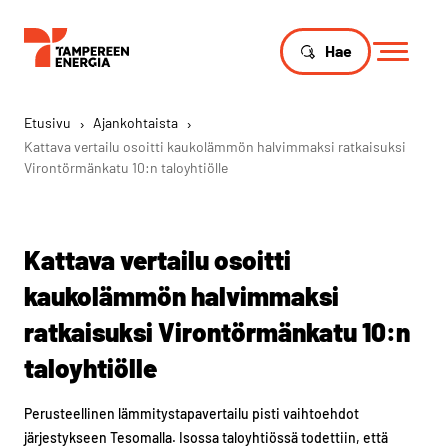
Hae
Etusivu
›
Ajankohtaista
›
Kattava vertailu osoitti kaukolämmön halvimmaksi ratkaisuksi
Virontörmänkatu 10:n taloyhtiölle
Kattava vertailu osoitti
kaukolämmön halvimmaksi
ratkaisuksi Virontörmänkatu 10:n
taloyhtiölle
Perusteellinen lämmitystapavertailu pisti vaihtoehdot
järjestykseen Tesomalla. Isossa taloyhtiössä todettiin, että