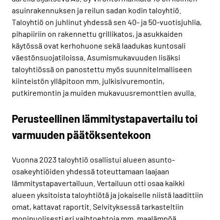
asuinrakennuksen ja reilun sadan kodin taloyhtiö.
Taloyhtiö on juhlinut yhdessä sen 40- ja 50-vuotisjuhlia,
pihapiiriin on rakennettu grillikatos, ja asukkaiden
käytössä ovat kerhohuone sekä laadukas kuntosali
väestönsuojatiloissa. Asumismukavuuden lisäksi
taloyhtiössä on panostettu myös suunnitelmalliseen
kiinteistön ylläpitoon mm. julkisivuremontin,
putkiremontin ja muiden mukavuusremonttien avulla.
Perusteellinen lämmitystapavertailu toi
varmuuden päätöksentekoon
Vuonna 2023 taloyhtiö osallistui alueen asunto-
osakeyhtiöiden yhdessä toteuttamaan laajaan
lämmitystapavertailuun. Vertailuun otti osaa kaikki
alueen yksitoista taloyhtiötä ja jokaiselle niistä laadittiin
omat, kattavat raportit. Selvityksessä tarkasteltiin
monipuolisesti eri vaihtoehtoja mm. maalämpöä,