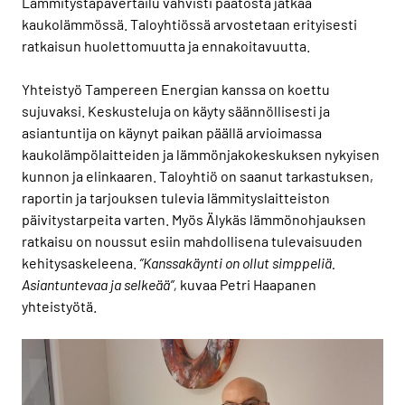
Lämmitystapavertailu vahvisti päätöstä jatkaa
kaukolämmössä. Taloyhtiössä arvostetaan erityisesti
ratkaisun huolettomuutta ja ennakoitavuutta.
Yhteistyö Tampereen Energian kanssa on koettu
sujuvaksi. Keskusteluja on käyty säännöllisesti ja
asiantuntija on käynyt paikan päällä arvioimassa
kaukolämpölaitteiden ja lämmönjakokeskuksen nykyisen
kunnon ja elinkaaren. Taloyhtiö on saanut tarkastuksen,
raportin ja tarjouksen tulevia lämmityslaitteiston
päivitystarpeita varten. Myös Älykäs lämmönohjauksen
ratkaisu on noussut esiin mahdollisena tulevaisuuden
kehitysaskeleena.
”Kanssakäynti on ollut simppeliä.
Asiantuntevaa ja selkeää”,
kuvaa Petri Haapanen
yhteistyötä.