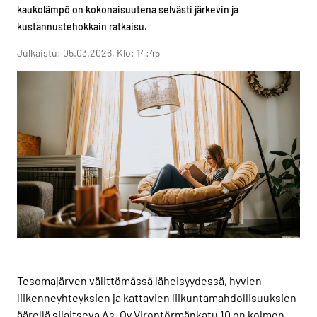
kaukolämpö on kokonaisuutena selvästi järkevin ja
kustannustehokkain ratkaisu.
Julkaistu: 05.03.2026, Klo: 14:45
Tesomajärven välittömässä läheisyydessä, hyvien
liikenneyhteyksien ja kattavien liikuntamahdollisuuksien
äärellä sijaitseva As. Oy Virontörmänkatu 10 on kolmen