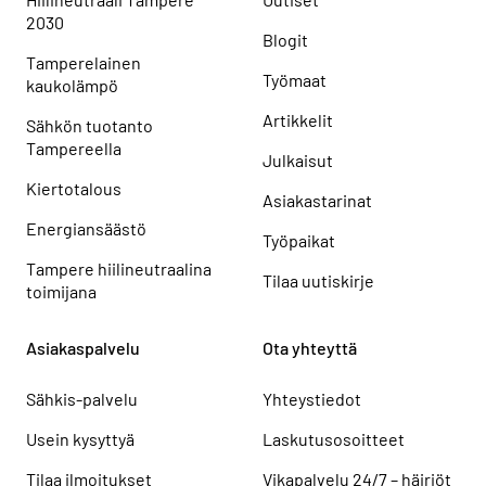
2030
Blogit
Tamperelainen
Työmaat
kaukolämpö
Artikkelit
Sähkön tuotanto
Tampereella
Julkaisut
Kiertotalous
Asiakastarinat
Energiansäästö
Työpaikat
Tampere hiilineutraalina
Tilaa uutiskirje
toimijana
Asiakaspalvelu
Ota yhteyttä
Sähkis-palvelu
Yhteystiedot
Usein kysyttyä
Laskutusosoitteet
Tilaa ilmoitukset
Vikapalvelu 24/7 – häiriöt