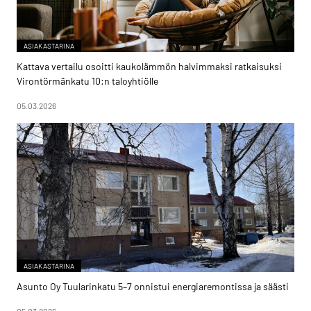
ASIAKASTARINA
Kattava vertailu osoitti kaukolämmön halvimmaksi ratkaisuksi
Virontörmänkatu 10:n taloyhtiölle
05.03.2026
ASIAKASTARINA
Asunto Oy Tuularinkatu 5–7 onnistui energiaremontissa ja säästi
05.03.2026