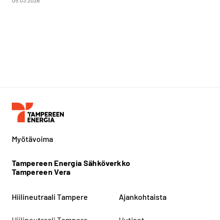
Myötävoima
Tampereen Energia Sähköverkko
Tampereen Vera
Hiilineutraali Tampere
Ajankohtaista
Hiilineutraali Tampere
Uutiset