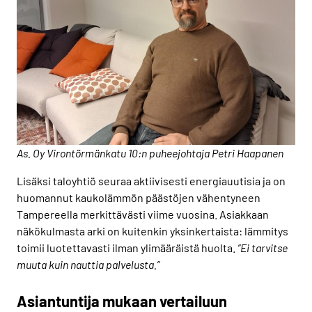
As. Oy Virontörmänkatu 10:n puheejohtaja Petri Haapanen
Lisäksi taloyhtiö seuraa aktiivisesti energiauutisia ja on
huomannut kaukolämmön päästöjen vähentyneen
Tampereella merkittävästi viime vuosina. Asiakkaan
näkökulmasta arki on kuitenkin yksinkertaista: lämmitys
toimii luotettavasti ilman ylimääräistä huolta.
”Ei tarvitse
muuta kuin nauttia palvelusta.”
Asiantuntija mukaan vertailuun