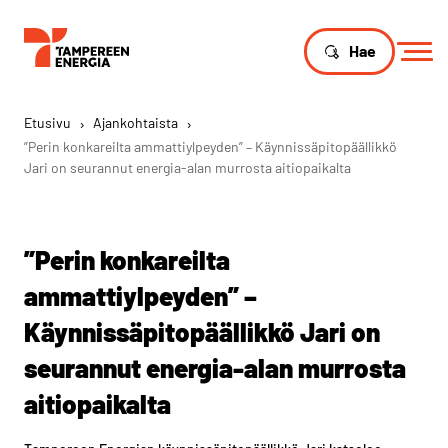
Hae
Etusivu
›
Ajankohtaista
›
”Perin konkareilta ammattiylpeyden” – Käynnissäpitopäällikkö
Jari on seurannut energia-alan murrosta aitiopaikalta
”Perin konkareilta
ammattiylpeyden” –
Käynnissäpitopäällikkö Jari on
seurannut energia-alan murrosta
aitiopaikalta