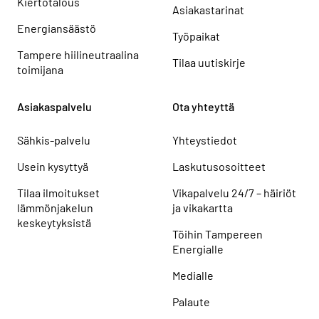
Kiertotalous
Asiakastarinat
Energiansäästö
Työpaikat
Tampere hiilineutraalina
Tilaa uutiskirje
toimijana
Asiakaspalvelu
Ota yhteyttä
Sähkis-palvelu
Yhteystiedot
Usein kysyttyä
Laskutusosoitteet
Tilaa ilmoitukset
Vikapalvelu 24/7 – häiriöt
lämmönjakelun
ja vikakartta
keskeytyksistä
Töihin Tampereen
Energialle
Medialle
Palaute