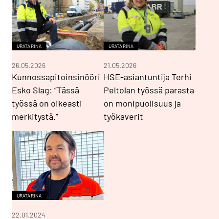
URATARINA
URATARINA
26.05.2026
21.05.2026
Kunnossapitoinsinööri
HSE-asiantuntija Terhi
Esko Slag: ”Tässä
Peltolan työssä parasta
työssä on oikeasti
on monipuolisuus ja
merkitystä.”
työkaverit
URATARINA
22.01.2024