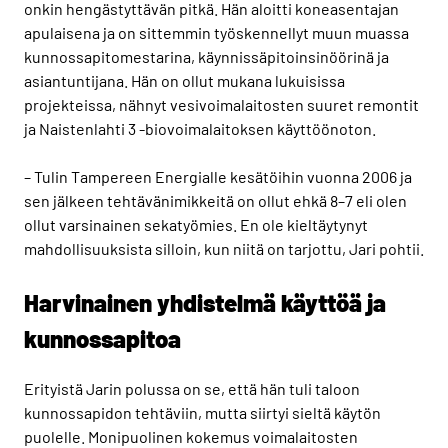
onkin hengästyttävän pitkä. Hän aloitti koneasentajan
apulaisena ja on sittemmin työskennellyt muun muassa
kunnossapitomestarina, käynnissäpitoinsinöörinä ja
asiantuntijana. Hän on ollut mukana lukuisissa
projekteissa, nähnyt vesivoimalaitosten suuret remontit
ja Naistenlahti 3 -biovoimalaitoksen käyttöönoton.
– Tulin Tampereen Energialle kesätöihin vuonna 2006 ja
sen jälkeen tehtävänimikkeitä on ollut ehkä 8–7 eli olen
ollut varsinainen sekatyömies. En ole kieltäytynyt
mahdollisuuksista silloin, kun niitä on tarjottu, Jari pohtii.
Harvinainen yhdistelmä käyttöä ja
kunnossapitoa
Erityistä Jarin polussa on se, että hän tuli taloon
kunnossapidon tehtäviin, mutta siirtyi sieltä käytön
puolelle. Monipuolinen kokemus voimalaitosten