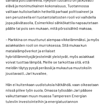
samalla polttoaineella, nykyisin tuotanto on jatkuvasti
elävä ja monimutkainen kokonaisuus. Tuotannossa
valitaan kulloisellakin hetkellä parhaat polttoaineet ja
sen perusteella eri tuotantolaitosten rooli voi vaihdella
jopa päivätasolla. Esimerkiksi sähkökattila napsautetaan
päälle tai pois sen mukaan, mitä pörssisähkö maksaa.
– Markkina on muuttunut aiempaa vikkelämmäksi, ja myös
asiakkaiden rooli on murroksessa. Sitä mukaa kun
matalalämpöverkot ja erilaiset
hybridilämmitysjärjestelmät yleistyvät, myös asiakkaat
voivat tuottaa lämpöä. Meille se tarkoittaa sitä, että
meidän täytyy pysyä perässä ja mukautua muutoksiin
joustavasti, Jari kuvailee.
Hän ei kuitenkaan uudistuksia hätkähdä, vaan oikeastaan
niissä piilee työn suola. Omassa työssään Jari pääsee
vaikuttamaan muun muassa Tampereen Energian
tuleviin investointeihin ja energiatuotannon