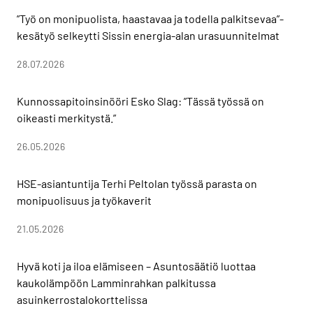
”Työ on monipuolista, haastavaa ja todella palkitsevaa”-
kesätyö selkeytti Sissin energia-alan urasuunnitelmat
28.07.2026
Kunnossapitoinsinööri Esko Slag: ”Tässä työssä on
oikeasti merkitystä.”
26.05.2026
HSE-asiantuntija Terhi Peltolan työssä parasta on
monipuolisuus ja työkaverit
21.05.2026
Hyvä koti ja iloa elämiseen – Asuntosäätiö luottaa
kaukolämpöön Lamminrahkan palkitussa
asuinkerrostalokorttelissa