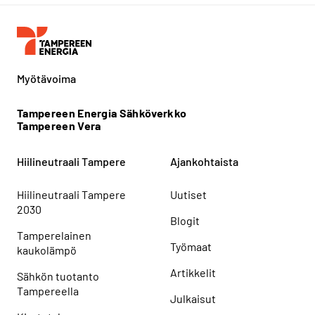
Myötävoima
Tampereen Energia Sähköverkko
Tampereen Vera
Hiilineutraali Tampere
Ajankohtaista
Hiilineutraali Tampere
Uutiset
2030
Blogit
Tamperelainen
Työmaat
kaukolämpö
Artikkelit
Sähkön tuotanto
Tampereella
Julkaisut