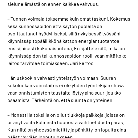
sielunelämästä on ennen kaikkea vahvuus.
– Tunnen voimalaitoksemme kuin omat taskuni. Kokemus
sekä kunnossapidon että käytön puolelta on
osoittautunut hyödylliseksi, sillä nykyisessä työssäni
käynnissäpitopäällikkönä katson energiantuotantoa
ensisijaisesti kokonaisuutena. En ajattele sitä, mikä on
käynnissäpidon tai kunnossapidon rooli, vaan mitä koko
laitos tarvitsee toimiakseen, Jari kertoo.
Hän uskookin vahvasti yhteistyön voimaan. Suuren
kokoluokan voimalaitos ei ole yhden työntekijän show,
vaan onnistumisten taustalta löytyy aina suuri joukko
osaamista. Tärkeintä on, että suunta on yhteinen.
– Monesti laitoksilla on ollut tiukkoja paikkoja, joissa on
pitänyt valita kolmesta huonosta vaihtoehdosta paras.
Kun niitä on yhdessä mietitty ja pähkitty, on lopulta aina
päästy hyvään lopputulokseen.