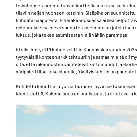
townhouse-asunnot tuovat kortteliin mukavaa vaihtelua
tilaviin neljän huoneen koteihin. Sisäpiha on suunniteltu v
kohdata naapureita. Piharakennuksessa arkea helpotta
rakennuksessa oleva sauna terasseineen on jotain ihan m
luksus, joka tekee asumisesta vielä vähän parempaa.
Ei siis ihme, että kohde valittiin
Kangasalan vuoden 2025
tyytyväisiä kohteen arkkitehtuuriin ja samaa mieltä oli my
sitä, että rakennusten vaihtelevat kattomuodot ja -kork
väripaletti iloa koko alueelle. Yksityiskohtiin on panostet
Kohdetta kehuttiin myös siitä, miten hyvin se tukee ase
identiteettiä. Kokonaisuus on onnistunut ja erottuva ja l