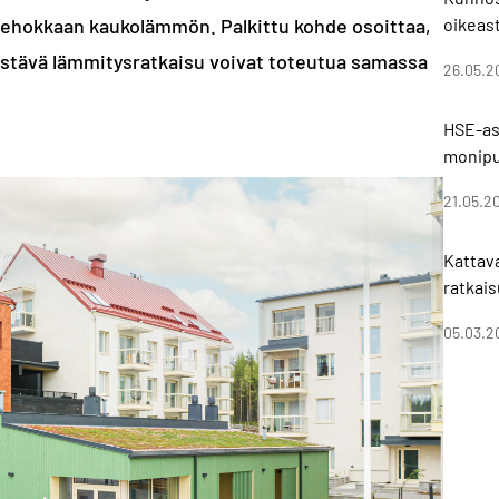
atehokkaan kaukolämmön. Palkittu kohde osoittaa,
oikeast
estävä lämmitysratkaisu voivat toteutua samassa
26.05.2
HSE-asi
monipu
21.05.2
Kattav
ratkais
05.03.2