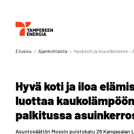
Etusivu
›
Ajankohtaista
›
Hyvä koti ja iloa elämiseen
Hyvä koti ja iloa eläm
luottaa kaukolämpöö
palkitussa asuinkerro
Asuntosäätiön Mossin puistokatu 26 Kangasalan 