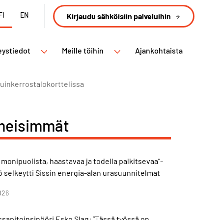
FI
EN
Kirjaudu sähköisiin palveluihin
eystiedot
Meille töihin
Ajankohtaista
uinkerrostalokorttelissa
meisimmät
 monipuolista, haastavaa ja todella palkitsevaa”-
ö selkeytti Sissin energia-alan urasuunnitelmat
026
sapitoinsinööri Esko Slag: ”Tässä työssä on