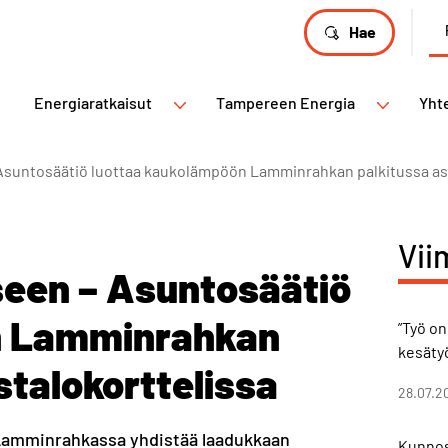
Hae
Energiaratkaisut
Tampereen Energia
Yht
 – Asuntosäätiö luottaa kaukolämpöön Lamminrahkan palkitussa as
Vii
iseen – Asuntosäätiö
n Lamminrahkan
”Työ on
kesäty
stalokorttelissa
28.07.2
Lamminrahkassa yhdistää laadukkaan
Kunnos