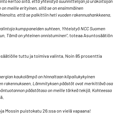
nto kertoo siitä, että yhteistyö suunnittelijan ja urakoitsijan
on meille erityinen, sillä se on ensimmäinen
ienolta, että se palkittiin heti vuoden rakennushankkeena.
a valintoja kumppaneiden suhteen. Yhteistyö NCC Suomen
uun. Tämä on yhteinen onnistuminen”,
toteaa Asuntosäätiön
ätiölle tuttu ja toimiva valinta. Noin 85 prosenttia
ergian kaukolämpö on hinnaltaan kilpailukykyinen
seen rakennukseen. Lämmityksen päästöt ovat merkittävä osa
möntuotannon päästötaso on meille tärkeä tekijä. Kohteessa
ää.
ja Mossin puistokatu 26:ssa on vielä vapaana!