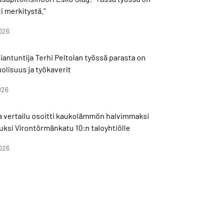
i merkitystä.”
026
antuntija Terhi Peltolan työssä parasta on
olisuus ja työkaverit
026
a vertailu osoitti kaukolämmön halvimmaksi
uksi Virontörmänkatu 10:n taloyhtiölle
026