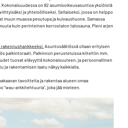
. Kokonaisuudessa on 82 asumisoikeusasuntoa yksiöistä
iihtyisäksi ja yhteisölliseksi. Sellaiseksi, jossa on helppo
vat muun muassa pesutupa ja kuivaushuone. Samassa
uuta kuin perinteinen kerrostalon talosauna. Pieni arjen
 rakennushankkeeksi.
Asuntosäätiössä ollaan erityisen
ös palkintoraati. Palkinnon perusteluissa kiiteltiin mm.
eudet tuovat elävyyttä kokonaisuuteen, ja persoonallinen
tu ja rakentamisen laatu näkyy kaikkialla.
makaavan tavoitteita ja rakentaa alueen omaa
uo “wau-arkkitehtuuria”, joka jää mieleen.