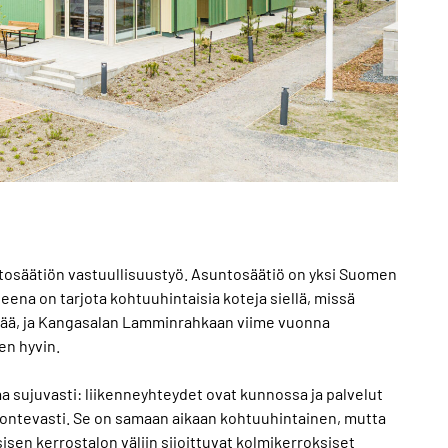
untosäätiön vastuullisuustyö. Asuntosäätiö on yksi Suomen
eena on tarjota kohtuuhintaisia koteja siellä, missä
ttää, ja Kangasalan Lamminrahkaan viime vuonna
en hyvin.
aa sujuvasti: liikenneyhteydet ovat kunnossa ja palvelut
uontevasti. Se on samaan aikaan kohtuuhintainen, mutta
en kerrostalon väliin sijoittuvat kolmikerroksiset