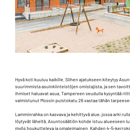
Hyvä koti kuuluu kaikille. Siihen ajatukseen kiteytyy As
suurimmista asuinkiinteistöjen omistajista, ja sen tavoitt
ihmiset haluavat asua. Tampereen seudulla kysyntää rii
valmistunut Mossin puistokatu 26 vastaa tähän tarpeese
Lamminrahka on kasvava ja kehittyvä alue, jossa arki rull
löytyvät läheltä. Asuntosäätiön kohde istuu alueeseen l
myös houkutteleva ja omaleimainen. Kahden 4–5-kerroksis