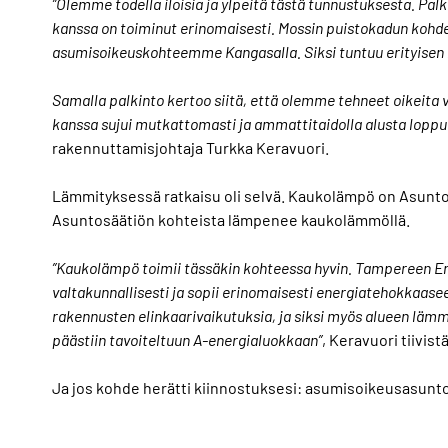
”Olemme todella iloisia ja ylpeitä tästä tunnustuksesta. Palki
kanssa on toiminut erinomaisesti. Mossin puistokadun kohde 
asumisoikeuskohteemme Kangasalla. Siksi tuntuu erityisen h
Samalla palkinto kertoo siitä, että olemme tehneet oikeit
kanssa sujui mutkattomasti ja ammattitaidolla alusta lopp
rakennuttamisjohtaja Turkka Keravuori.
Lämmityksessä ratkaisu oli selvä. Kaukolämpö on Asuntosä
Asuntosäätiön kohteista lämpenee kaukolämmöllä.
”Kaukolämpö toimii tässäkin kohteessa hyvin. Tampereen En
valtakunnallisesti ja sopii erinomaisesti energiatehokkaa
rakennusten elinkaarivaikutuksia, ja siksi myös alueen läm
päästiin tavoiteltuun A-energialuokkaan”
, Keravuori tiivist
Ja jos kohde herätti kiinnostuksesi: asumisoikeusasunto