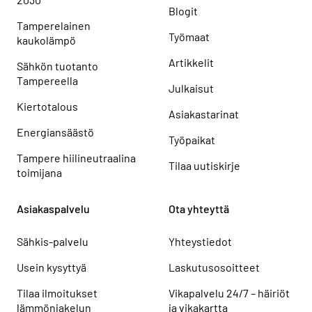
Blogit
Tamperelainen
Työmaat
kaukolämpö
Artikkelit
Sähkön tuotanto
Tampereella
Julkaisut
Kiertotalous
Asiakastarinat
Energiansäästö
Työpaikat
Tampere hiilineutraalina
Tilaa uutiskirje
toimijana
Asiakaspalvelu
Ota yhteyttä
Sähkis-palvelu
Yhteystiedot
Usein kysyttyä
Laskutusosoitteet
Tilaa ilmoitukset
Vikapalvelu 24/7 – häiriöt
lämmönjakelun
ja vikakartta