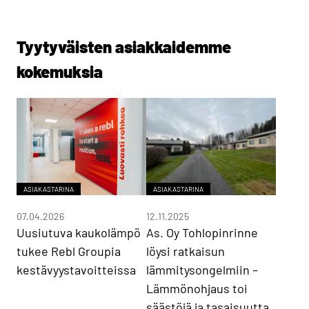
Tyytyväisten asiakkaidemme
kokemuksia
ASIAKASTARINA
ASIAKASTARINA
07.04.2026
12.11.2025
Uusiutuva kaukolämpö
As. Oy Tohlopinrinne
tukee Rebl Groupia
löysi ratkaisun
kestävyystavoitteissa
lämmitysongelmiin –
Lämmönohjaus toi
säästöjä ja tasaisuutta