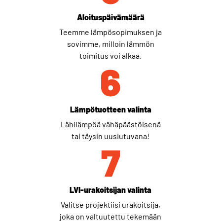
Aloituspäivämäärä
Teemme lämpösopimuksen ja
sovimme, milloin lämmön
toimitus voi alkaa.
6
Lämpötuotteen valinta
Lähilämpöä vähäpäästöisenä
tai täysin uusiutuvana!
7
LVI-urakoitsijan valinta
Valitse projektiisi urakoitsija,
joka on valtuutettu tekemään