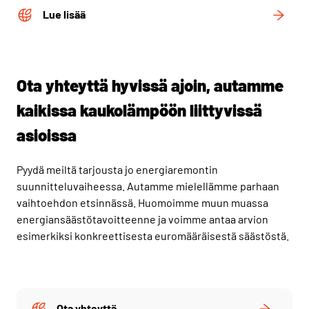
Lue lisää
Ota yhteyttä hyvissä ajoin, autamme
kaikissa kaukolämpöön liittyvissä
asioissa
Pyydä meiltä tarjousta jo energiaremontin
suunnitteluvaiheessa. Autamme mielellämme parhaan
vaihtoehdon etsinnässä. Huomoimme muun muassa
energiansäästötavoitteenne ja voimme antaa arvion
esimerkiksi konkreettisesta euromääräisestä säästöstä.
Ota yhteyttä