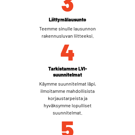
3
Liittymälausunto
Teemme sinulle lausunnon
rakennusluvan liitteeksi.
4
Tarkistamme LVI-
suunnitelmat
Käymme suunnitelmat läpi,
ilmoitamme mahdollisista
korjaustarpeista ja
hyväksymme lopulliset
suunnitelmat.
5