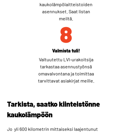
kaukolämpölaitteistoiden
asennukset. Saat listan
meiltä.
8
Valmista tuli!
Valtuutettu LVI-urakoitsija
tarkastaa asennustyönsä
omavalvontana ja toimittaa
tarvittavat asiakirjat meille.
Tarkista, saatko kiinteistönne
kaukolämpöön
Jo yli 600 kilometrin mittaiseksi laajentunut