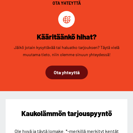
OTA YHTEYTTÄ
Kääritäänkö hihat?
Jäikö jotain kysyttävää tai haluatko tarjouksen? Täytä vielä
muutama tieto, niin olemme sinuun yhteydessä!
Ota yhteyttä
Kaukolämmön tarjouspyyntö
Ole hyvä ja täytä lomake. *-merkillä merkityt kentät