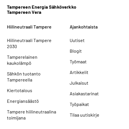
Tampereen Energia Sähköverkko
Tampereen Vera
Hiilineutraali Tampere
Ajankohtaista
Hiilineutraali Tampere
Uutiset
2030
Blogit
Tamperelainen
Työmaat
kaukolämpö
Artikkelit
Sähkön tuotanto
Tampereella
Julkaisut
Kiertotalous
Asiakastarinat
Energiansäästö
Työpaikat
Tampere hiilineutraalina
Tilaa uutiskirje
toimijana