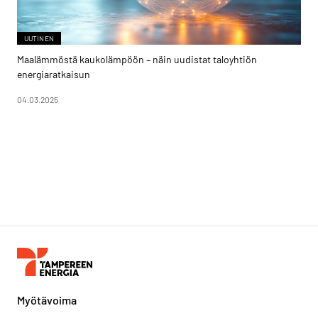
UUTINEN
Maalämmöstä kaukolämpöön – näin uudistat taloyhtiön
energiaratkaisun
04.03.2025
Myötävoima