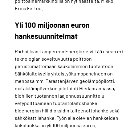
polttoainemarkkinoilla on nyt haasteita, Mikko
Erma kertoo.
Yli 100 miljoonan euron
hankesuunnitelmat
Parhaillaan Tampereen Energia selvittää usean eri
teknologian soveltuvuutta polttoon
perustumattomaan kaukolämmön tuotantoon.
Sähkölaitoksella yhteistyökumppaneineen on
menossa mm. Tarastenjärven geolämpöpilotti,
matalalämpöverkon pilotointi Hiedanrannassa,
biohiilen tuotannon laajennussuunnittelu,
vetypolttoaineen tuotantolaitoshanke,
bioenergian hiilidioksidin talteenottohanke sekä
sähkökattilahanke. Työn alla olevien hankkeiden
kokoluokka on yli 100 miljoonaa euroa.