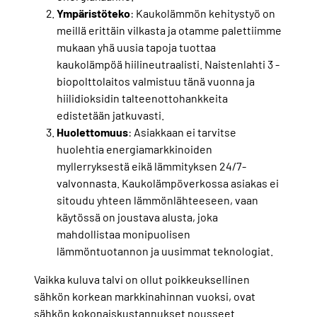
Ympäristöteko
: Kaukolämmön kehitystyö on
meillä erittäin vilkasta ja otamme palettiimme
mukaan yhä uusia tapoja tuottaa
kaukolämpöä hiilineutraalisti. Naistenlahti 3 -
biopolttolaitos valmistuu tänä vuonna ja
hiilidioksidin talteenottohankkeita
edistetään jatkuvasti.
Huolettomuus
: Asiakkaan ei tarvitse
huolehtia energiamarkkinoiden
myllerryksestä eikä lämmityksen 24/7-
valvonnasta. Kaukolämpöverkossa asiakas ei
sitoudu yhteen lämmönlähteeseen, vaan
käytössä on joustava alusta, joka
mahdollistaa monipuolisen
lämmöntuotannon ja uusimmat teknologiat.
Vaikka kuluva talvi on ollut poikkeuksellinen
sähkön korkean markkinahinnan vuoksi, ovat
sähkön kokonaiskustannukset nousseet