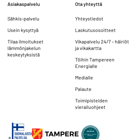
Asiakaspalvelu
Ota yhteyttä
Sähkis-palvelu
Yhteystiedot
Usein kysyttyä
Laskutusosoitteet
Tilaa ilmoitukset
Vikapalvelu 24/7 – häiriöt
lämmönjakelun
ja vikakartta
keskeytyksistä
Töihin Tampereen
Energialle
Medialle
Palaute
Toimipisteiden
vierailuohjeet