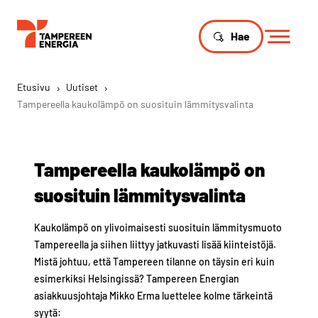
Hae
Etusivu
›
Uutiset
›
Tampereella kaukolämpö on suosituin lämmitysvalinta
Tampereella kaukolämpö on
suosituin lämmitysvalinta
Kaukolämpö on ylivoimaisesti suosituin lämmitysmuoto
Tampereella ja siihen liittyy jatkuvasti lisää kiinteistöjä.
Mistä johtuu, että Tampereen tilanne on täysin eri kuin
esimerkiksi Helsingissä? Tampereen Energian
asiakkuusjohtaja Mikko Erma luettelee kolme tärkeintä
syytä: