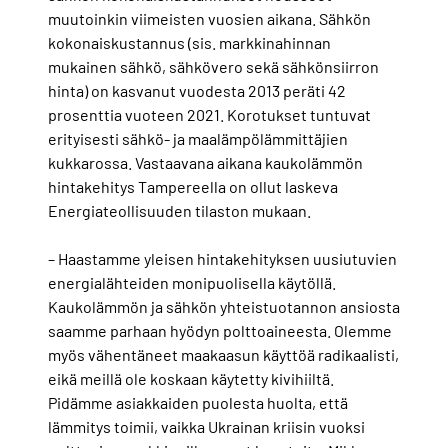
muutoinkin viimeisten vuosien aikana. Sähkön
kokonaiskustannus (sis. markkinahinnan
mukainen sähkö, sähkövero sekä sähkönsiirron
hinta) on kasvanut vuodesta 2013 peräti 42
prosenttia vuoteen 2021. Korotukset tuntuvat
erityisesti sähkö- ja maalämpölämmittäjien
kukkarossa. Vastaavana aikana kaukolämmön
hintakehitys Tampereella on ollut laskeva
Energiateollisuuden tilaston mukaan.
– Haastamme yleisen hintakehityksen uusiutuvien
energialähteiden monipuolisella käytöllä.
Kaukolämmön ja sähkön yhteistuotannon ansiosta
saamme parhaan hyödyn polttoaineesta. Olemme
myös vähentäneet maakaasun käyttöä radikaalisti,
eikä meillä ole koskaan käytetty kivihiiltä.
Pidämme asiakkaiden puolesta huolta, että
lämmitys toimii, vaikka Ukrainan kriisin vuoksi