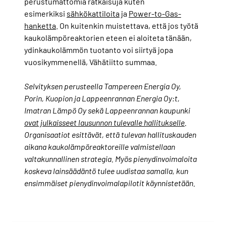
perustumattomia ratkaisuja kuten
esimerkiksi
sähkökattiloita
ja
Power-to-Gas-
hanketta
. On kuitenkin muistettava, että jos työtä
kaukolämpöreaktorien eteen ei aloiteta tänään,
ydinkaukolämmön tuotanto voi siirtyä jopa
vuosikymmenellä, Vähätiitto summaa.
Selvityksen perusteella Tampereen Energia Oy,
Porin, Kuopion ja Lappeenrannan Energia Oy:t,
Imatran Lämpö Oy sekä Lappeenrannan kaupunki
ovat julkaisseet lausunnon tulevalle hallitukselle
.
Organisaatiot esittävät, että tulevan hallituskauden
aikana kaukolämpöreaktoreille valmistellaan
valtakunnallinen strategia. Myös pienydinvoimaloita
koskeva lainsäädäntö tulee uudistaa samalla, kun
ensimmäiset pienydinvoimalapilotit käynnistetään.