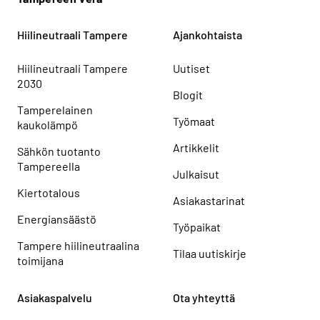
Hiilineutraali Tampere
Ajankohtaista
Hiilineutraali Tampere
Uutiset
2030
Blogit
Tamperelainen
Työmaat
kaukolämpö
Artikkelit
Sähkön tuotanto
Tampereella
Julkaisut
Kiertotalous
Asiakastarinat
Energiansäästö
Työpaikat
Tampere hiilineutraalina
Tilaa uutiskirje
toimijana
Asiakaspalvelu
Ota yhteyttä