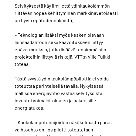
Selvityksestä käy ilmi, että ydinkaukolämmön
riittävän nopea kehittyminen markkinavetoisesti
on hyvin epätodennäköistä.
– Teknologian lisäksi myös kesken olevaan
lainsäädäntöön sekä kaavoitukseen liittyy
epävarmuuksia, jotka lisäävät ensimmäisiin
projekteihin liittyviä riskejä, VTT:n Ville Tulkki
toteaa.
Tästä syystä ydinkaukolämpöpilottia ei voida
toteuttaa perinteisellä tavalla. Nykyisessä
mallissa energiayhtiö vastaa selvityksistä,
investoi voimalaitokseen ja hakee sille
energiatukea.
– Kaukolämpötoimijoiden näkökulmasta paras
vaihtoehto on, jos pilotti toteutetaan