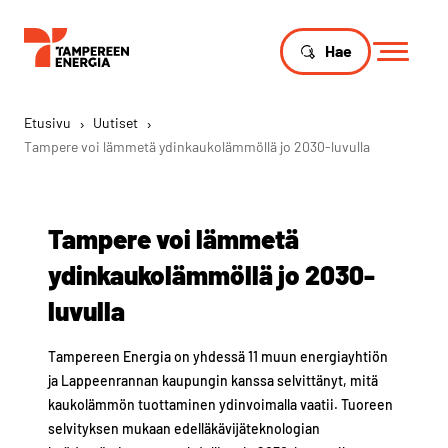
Hae
Etusivu
›
Uutiset
›
Tampere voi lämmetä ydinkaukolämmöllä jo 2030-luvulla
Tampere voi lämmetä
ydinkaukolämmöllä jo 2030-
luvulla
Tampereen Energia on yhdessä 11 muun energiayhtiön
ja Lappeenrannan kaupungin kanssa selvittänyt, mitä
kaukolämmön tuottaminen ydinvoimalla vaatii. Tuoreen
selvityksen mukaan edelläkävijäteknologian