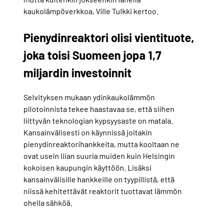
kaukolämpöverkkoa, Ville Tulkki kertoo.
Pienydinreaktori olisi vientituote,
joka toisi Suomeen jopa 1,7
miljardin investoinnit
Selvityksen mukaan ydinkaukolämmön
pilotoinnista tekee haastavaa se, että siihen
liittyvän teknologian kypsyysaste on matala.
Kansainvälisesti on käynnissä joitakin
pienydinreaktorihankkeita, mutta kooltaan ne
ovat usein liian suuria muiden kuin Helsingin
kokoisen kaupungin käyttöön. Lisäksi
kansainvälisille hankkeille on tyypillistä, että
niissä kehitettävät reaktorit tuottavat lämmön
ohella sähköä.