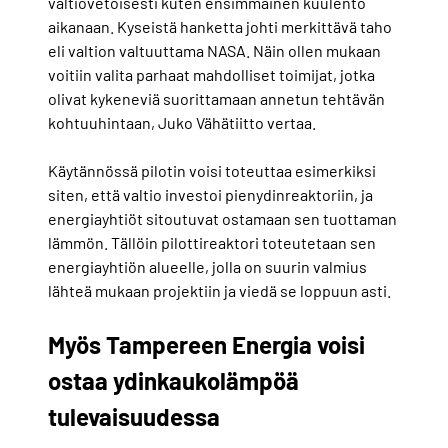
valtiovetoisesti kuten ensimmäinen kuulento
aikanaan. Kyseistä hanketta johti merkittävä taho
eli valtion valtuuttama NASA. Näin ollen mukaan
voitiin valita parhaat mahdolliset toimijat, jotka
olivat kykeneviä suorittamaan annetun tehtävän
kohtuuhintaan, Juko Vähätiitto vertaa.
Käytännössä pilotin voisi toteuttaa esimerkiksi
siten, että valtio investoi pienydinreaktoriin, ja
energiayhtiöt sitoutuvat ostamaan sen tuottaman
lämmön. Tällöin pilottireaktori toteutetaan sen
energiayhtiön alueelle, jolla on suurin valmius
lähteä mukaan projektiin ja viedä se loppuun asti.
Myös Tampereen Energia voisi
ostaa ydinkaukolämpöä
tulevaisuudessa