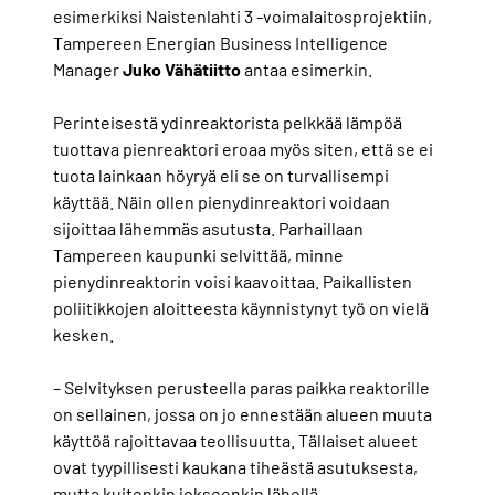
esimerkiksi Naistenlahti 3 -voimalaitosprojektiin,
Tampereen Energian Business Intelligence
Manager
Juko
Vähätiitto
antaa esimerkin.
Perinteisestä ydinreaktorista pelkkää lämpöä
tuottava pienreaktori eroaa myös siten, että se ei
tuota lainkaan höyryä eli se on turvallisempi
käyttää. Näin ollen pienydinreaktori voidaan
sijoittaa lähemmäs asutusta. Parhaillaan
Tampereen kaupunki selvittää, minne
pienydinreaktorin voisi kaavoittaa. Paikallisten
poliitikkojen aloitteesta käynnistynyt työ on vielä
kesken.
– Selvityksen perusteella paras paikka reaktorille
on sellainen, jossa on jo ennestään alueen muuta
käyttöä rajoittavaa teollisuutta. Tällaiset alueet
ovat tyypillisesti kaukana tiheästä asutuksesta,
mutta kuitenkin jokseenkin lähellä