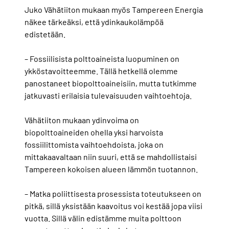
Juko Vähätiiton mukaan myös Tampereen Energia
näkee tärkeäksi, että ydinkaukolämpöä
edistetään.
– Fossiilisista polttoaineista luopuminen on
ykköstavoitteemme. Tällä hetkellä olemme
panostaneet biopolttoaineisiin, mutta tutkimme
jatkuvasti erilaisia tulevaisuuden vaihtoehtoja.
Vähätiiton mukaan ydinvoima on
biopolttoaineiden ohella yksi harvoista
fossiilittomista vaihtoehdoista, joka on
mittakaavaltaan niin suuri, että se mahdollistaisi
Tampereen kokoisen alueen lämmön tuotannon.
– Matka poliittisesta prosessista toteutukseen on
pitkä, sillä yksistään kaavoitus voi kestää jopa viisi
vuotta. Sillä välin edistämme muita polttoon