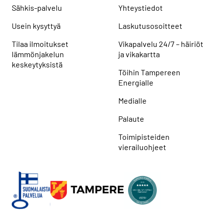
Sähkis-palvelu
Yhteystiedot
Usein kysyttyä
Laskutusosoitteet
Tilaa ilmoitukset
Vikapalvelu 24/7 – häiriöt
lämmönjakelun
ja vikakartta
keskeytyksistä
Töihin Tampereen
Energialle
Medialle
Palaute
Toimipisteiden
vierailuohjeet