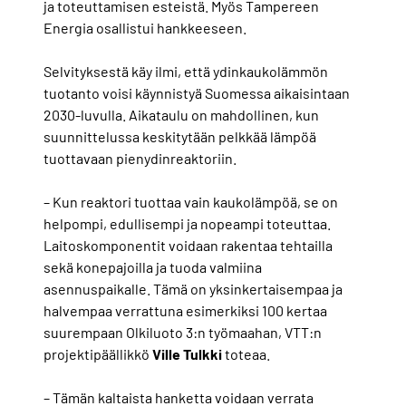
ja toteuttamisen esteistä. Myös Tampereen
Energia osallistui hankkeeseen.
Selvityksestä käy ilmi, että ydinkaukolämmön
tuotanto voisi käynnistyä Suomessa aikaisintaan
2030-luvulla. Aikataulu on mahdollinen, kun
suunnittelussa keskitytään pelkkää lämpöä
tuottavaan pienydinreaktoriin.
– Kun reaktori tuottaa vain kaukolämpöä, se on
helpompi, edullisempi ja nopeampi toteuttaa.
Laitoskomponentit voidaan rakentaa tehtailla
sekä konepajoilla ja tuoda valmiina
asennuspaikalle. Tämä on yksinkertaisempaa ja
halvempaa verrattuna esimerkiksi 100 kertaa
suurempaan Olkiluoto 3:n työmaahan, VTT:n
projektipäällikkö
Ville
Tulkki
toteaa.
– Tämän kaltaista hanketta voidaan verrata