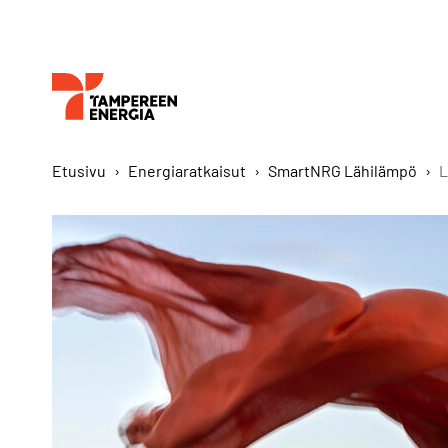
Etusivu
›
Energiaratkaisut
›
SmartNRG Lähilämpö
›
L