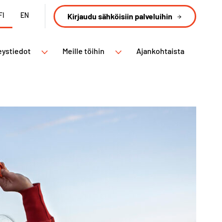
FI
EN
Kirjaudu sähköisiin palveluihin
eystiedot
Meille töihin
Ajankohtaista