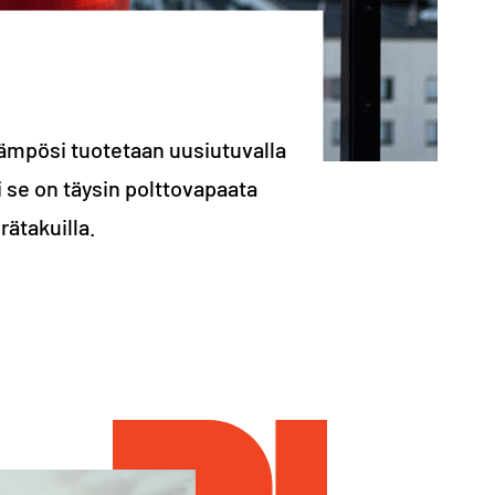
olämpösi tuotetaan uusiutuvalla
 se on täysin polttovapaata
ätakuilla.