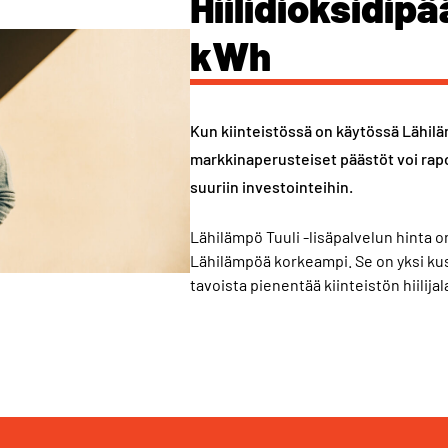
Hiilidioksidipä
kWh
Kun kiinteistössä on käytössä Lähilä
markkinaperusteiset päästöt voi rapo
suuriin investointeihin.
Lähilämpö Tuuli -lisäpalvelun hinta on 
Lähilämpöä korkeampi. Se on yksi k
tavoista pienentää kiinteistön hiilijal