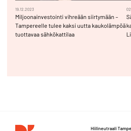
19.12.2023
02
Miljoonainvestointi vihreään siirtymään –
S
Tampereelle tulee kaksi uutta kaukolämpöä
k
tuottavaa sähkökattilaa
L
Hiilineutraali Tamp