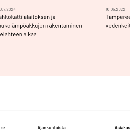
.07.2024
10.05.2022
ähkökattilalaitoksen ja
Tamperee
aukolämpöakkujen rakentaminen
vedenkei
ielahteen alkaa
ere
Ajankohtaista
Asiakas