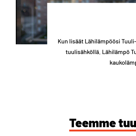
Kun lisäät Lähilämpöösi Tuuli-
tuulisähköllä. Lähilämpö T
kaukolämp
Teemme tuu