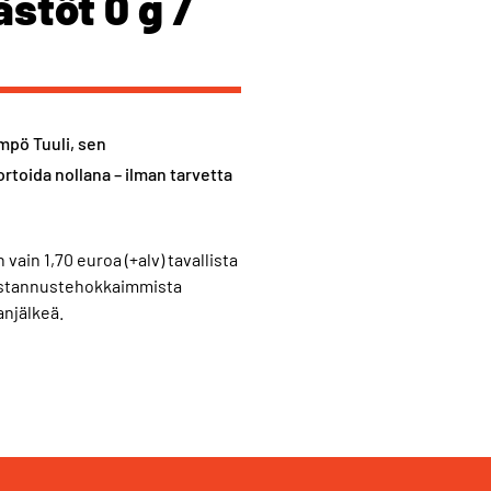
ästöt 0 g /
mpö Tuuli, sen
rtoida nollana – ilman tarvetta
vain 1,70 euroa (+alv) tavallista
ustannustehokkaimmista
anjälkeä.