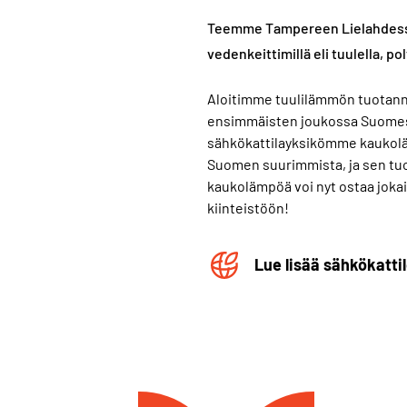
Teemme Tampereen Lielahdessa
vedenkeittimillä eli tuulella, po
Aloitimme tuulilämmön tuotan
ensimmäisten joukossa Suomes
sähkökattilayksikömme kaukol
Suomen suurimmista, ja sen tu
kaukolämpöä voi nyt ostaa joka
kiinteistöön!
Lue lisää sähkökatt