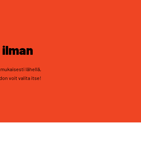
 ilman
mukaisesti lähellä,
n voit valita itse!