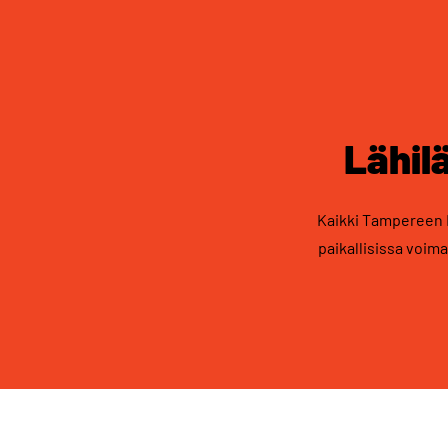
Lähil
Kaikki Tampereen E
paikallisissa voim