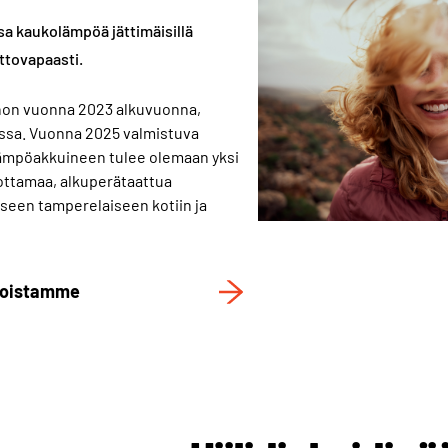
 kaukolämpöä jättimäisillä
lttovapaasti.
non vuonna 2023 alkuvuonna,
sa. Vuonna 2025 valmistuva
ämpöakkuineen tulee olemaan yksi
ottamaa, alkuperätaattua
iseen tamperelaiseen kotiin ja
iloistamme