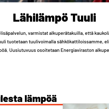
Lähilämpö Tuuli
lisäpalvelun, varmistat alkuperätakuilla, että kauk
uuli tuotetaan tuulivoimalla sähkökattiloissamme, eli
öä. Uusiutuvuus osoitetaan Energiaviraston alkuper
lesta lämpöä