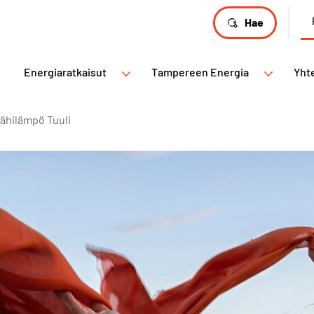
Hae
Energiaratkaisut
Tampereen Energia
Yht
ähilämpö Tuuli