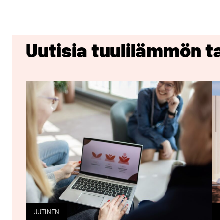
Uutisia tuulilämmön t
UUTINEN