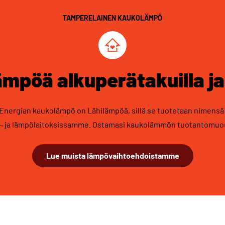
TAMPERELAINEN KAUKOLÄMPÖ
ämpöä alkuperätakuilla ja
nergian kaukolämpö on Lähilämpöä, sillä se tuotetaan nimensä 
a- ja lämpölaitoksissamme. Ostamasi kaukolämmön tuotantomuodo
Lue muista lämpövaihtoehdoistamme