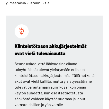
ylimääräisiä kustannuksia.
Kiinteistötason akkujärjestelmät
ovat vielä tulevaisuutta
Seuna uskoo, että lähivuosina aikana
taloyhtiöissä tulevat yleistymään erilaiset
kiinteistötason akkujärjestelmät. Tällä hetkellä
akut ovat vielä kalliita, mutta yleistyessään ne
tulevat parantamaan aurinkosähkön oman
käytön suhdetta, kun osa itsetuotetusta
sähköstä voidaan käyttää suoraan ja loput
varastoida illan ja yön varalle.