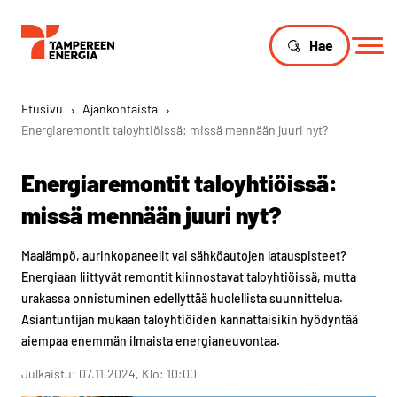
Hae
Etusivu
›
Ajankohtaista
›
Energiaremontit taloyhtiöissä: missä mennään juuri nyt?
Energiaremontit taloyhtiöissä:
missä mennään juuri nyt?
Maalämpö, aurinkopaneelit vai sähköautojen latauspisteet?
Energiaan liittyvät remontit kiinnostavat taloyhtiöissä, mutta
urakassa onnistuminen edellyttää huolellista suunnittelua.
Asiantuntijan mukaan taloyhtiöiden kannattaisikin hyödyntää
aiempaa enemmän ilmaista energianeuvontaa.
Julkaistu: 07.11.2024, Klo: 10:00