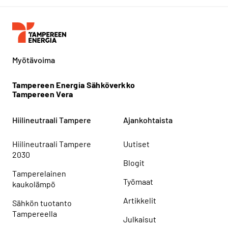
Myötävoima
Tampereen Energia Sähköverkko
Tampereen Vera
Hiilineutraali Tampere
Ajankohtaista
Hiilineutraali Tampere
Uutiset
2030
Blogit
Tamperelainen
Työmaat
kaukolämpö
Artikkelit
Sähkön tuotanto
Tampereella
Julkaisut