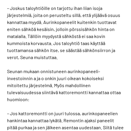
– Joskus taloyhtiöille on tarjottu ihan liian isoja
järjestelmiä, joita on perusteltu sillä, että ylijäävä osuus
kannattaa myydä. Aurinkopaneelit kuitenkin tuottavat
eniten sähköä kesäisin, jolloin pörssisähkön hinta on
matalalla. Tällöin myydystä sähköstä ei saa kovin
kummoista korvausta. Jos taloyhtiö taas käyttää
tuottamansa sähkön itse, se säästää sähkönsiirron ja
verot, Seuna muistuttaa.
Seunan mukaan onnistuneen aurinkopaneeli-
investoinnin a ja o onkin juuri oikean kokoiseksi
mitoitettu järjestelmä. Myös mahdollinen
tulevaisuudessa siintävä kattoremontti kannattaa ottaa
huomioon:
– Jos kattoremontti on juuri tulossa, aurinkopaneelien
hankintaa kannattaa lykätä. Remontin ajaksi paneelit
pitää purkaa ja sen jälkeen asentaa uudestaan. Siitä tulee