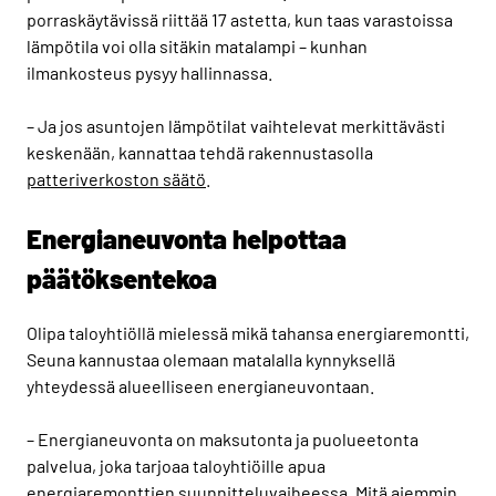
porraskäytävissä riittää 17 astetta, kun taas varastoissa
lämpötila voi olla sitäkin matalampi – kunhan
ilmankosteus pysyy hallinnassa.
– Ja jos asuntojen lämpötilat vaihtelevat merkittävästi
keskenään, kannattaa tehdä rakennustasolla
patteriverkoston säätö
.
Energianeuvonta helpottaa
päätöksentekoa
Olipa taloyhtiöllä mielessä mikä tahansa energiaremontti,
Seuna kannustaa olemaan matalalla kynnyksellä
yhteydessä alueelliseen energianeuvontaan.
– Energianeuvonta on maksutonta ja puolueetonta
palvelua, joka tarjoaa taloyhtiöille apua
energiaremonttien suunnitteluvaiheessa. Mitä aiemmin