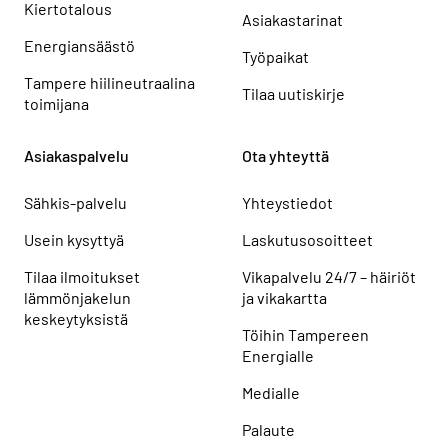
Kiertotalous
Asiakastarinat
Energiansäästö
Työpaikat
Tampere hiilineutraalina
Tilaa uutiskirje
toimijana
Asiakaspalvelu
Ota yhteyttä
Sähkis-palvelu
Yhteystiedot
Usein kysyttyä
Laskutusosoitteet
Tilaa ilmoitukset
Vikapalvelu 24/7 – häiriöt
lämmönjakelun
ja vikakartta
keskeytyksistä
Töihin Tampereen
Energialle
Medialle
Palaute