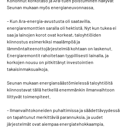
Kohonnut korkotaso ja Ara-tuen poistuminen näkyvät
Seunan mukaan myös energianeuvonnassa.
– Kun Ara-energia-avustusta oli saatavilla,
energiaremonttien saralla oli hektistä. Nyt kun tukea ei
saa ja lainojen korot ovat korkeat, taloyhtiöiden
kiinnostus esimerkiksi maalämpöä ja
lämmöntalteenottojärjestelmiä kohtaan on laskenut.
Energiaremontit rahoitetaan tyypillisesti lainalla, ja
korkojen nousu on pitkittänyt investointien
takaisinmaksuaikoja.
Seunan mukaan energiansäästömielessä taloyhtiöitä
kiinnostavat tällä hetkellä enemmänkin ilmanvaihtoon
liittyvät toimenpiteet.
– Ilmanvaihtokoneiden puhaltimissa ja säädettävyydessä
on tapahtunut merkittäviä parannuksia, ja uudet
järjestelmät ovat aiempaa energiatehokkaampia.