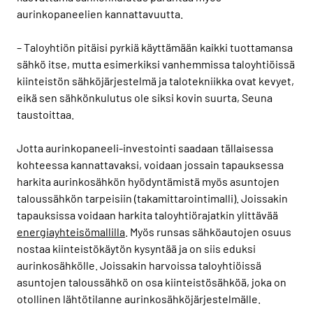
aurinkopaneelien kannattavuutta.
– Taloyhtiön pitäisi pyrkiä käyttämään kaikki tuottamansa
sähkö itse, mutta esimerkiksi vanhemmissa taloyhtiöissä
kiinteistön sähköjärjestelmä ja talotekniikka ovat kevyet,
eikä sen sähkönkulutus ole siksi kovin suurta, Seuna
taustoittaa.
Jotta aurinkopaneeli-investointi saadaan tällaisessa
kohteessa kannattavaksi, voidaan jossain tapauksessa
harkita aurinkosähkön hyödyntämistä myös asuntojen
taloussähkön tarpeisiin (takamittarointimalli). Joissakin
tapauksissa voidaan harkita taloyhtiörajatkin ylittävää
energiayhteisömallilla
. Myös runsas sähköautojen osuus
nostaa kiinteistökäytön kysyntää ja on siis eduksi
aurinkosähkölle. Joissakin harvoissa taloyhtiöissä
asuntojen taloussähkö on osa kiinteistösähköä, joka on
otollinen lähtötilanne aurinkosähköjärjestelmälle.