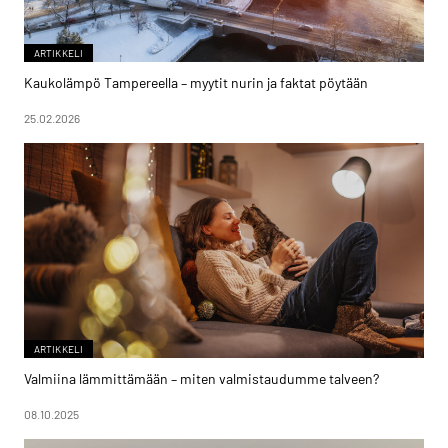
ARTIKKELI
Kaukolämpö Tampereella – myytit nurin ja faktat pöytään
25.02.2026
ARTIKKELI
Valmiina lämmittämään – miten valmistaudumme talveen?
08.10.2025