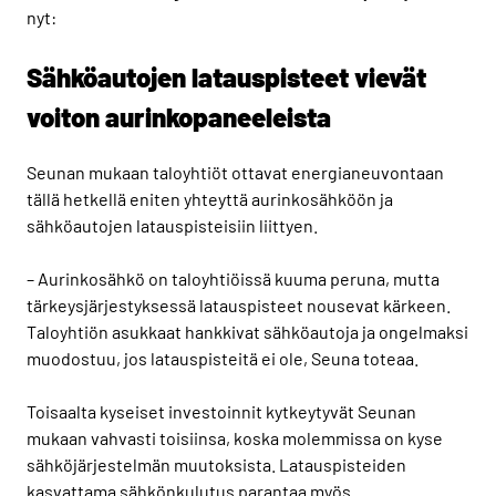
nyt:
Sähköautojen latauspisteet vievät
voiton aurinkopaneeleista
Seunan mukaan taloyhtiöt ottavat energianeuvontaan
tällä hetkellä eniten yhteyttä aurinkosähköön ja
sähköautojen latauspisteisiin liittyen.
– Aurinkosähkö on taloyhtiöissä kuuma peruna, mutta
tärkeysjärjestyksessä latauspisteet nousevat kärkeen.
Taloyhtiön asukkaat hankkivat sähköautoja ja ongelmaksi
muodostuu, jos latauspisteitä ei ole, Seuna toteaa.
Toisaalta kyseiset investoinnit kytkeytyvät Seunan
mukaan vahvasti toisiinsa, koska molemmissa on kyse
sähköjärjestelmän muutoksista. Latauspisteiden
kasvattama sähkönkulutus parantaa myös