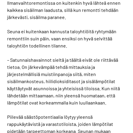
Ilmanvaihtoremontissa on kuitenkin hyvä lähteä ennen
kaikkea sisäilman laadusta, sillä kun remontti tehdään
järkevästi, sisäilma paranee.
Seuna ei kuitenkaan kannusta taloyhtiöitä ryhtymään
remonttiin suin päin, vaan ensiksi on hyvä selvittää
taloyhtiön todellinen tilanne.
– Satunnaishavainnot sieltä ja täältä eivät ole riittävää
tietoa. On järkevämpää tehdä mittauksia ja
järjestelmällisiä muistiinpanoja siitä, miten
sisäilmankosteus, hiilidioksiditasot ja sisälämpötilat
käyttäytyvät asunnoissa ja yhteisissä tiloissa. Kun niitä
lähdetään mittaamaan, niin yleensä huomataan, että
lämpötilat ovat korkeammalla kuin luullaankaan.
Piilevää säästöpotentiaalia löytyy yleensä
rappukäytävistä ja varastotiloista, joiden lämpötilat
pidetään tarpeettoman korkeana. Seunan mukaan