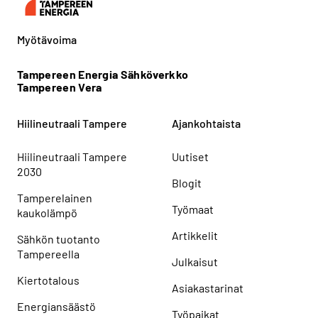
Myötävoima
Tampereen Energia Sähköverkko
Tampereen Vera
Hiilineutraali Tampere
Ajankohtaista
Hiilineutraali Tampere
Uutiset
2030
Blogit
Tamperelainen
Työmaat
kaukolämpö
Artikkelit
Sähkön tuotanto
Tampereella
Julkaisut
Kiertotalous
Asiakastarinat
Energiansäästö
Työpaikat