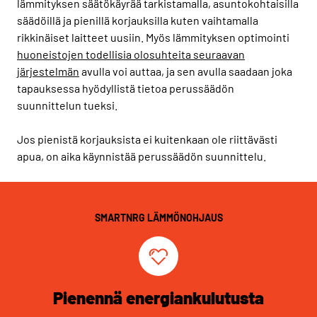
lämmityksen säätökäyrää tarkistamalla, asuntokohtaisilla
säädöillä ja pienillä korjauksilla kuten vaihtamalla
rikkinäiset laitteet uusiin. Myös lämmityksen optimointi
huoneistojen todellisia olosuhteita seuraavan
järjestelmän
avulla voi auttaa, ja sen avulla saadaan joka
tapauksessa hyödyllistä tietoa perussäädön
suunnittelun tueksi.
Jos pienistä korjauksista ei kuitenkaan ole riittävästi
apua, on aika käynnistää perussäädön suunnittelu.
SMARTNRG LÄMMÖNOHJAUS
Pienennä energiankulutusta