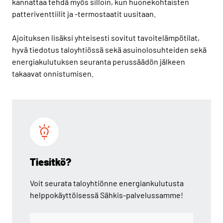
kannattaa tehdä myös silloin, kun huonekohtaisten
patteriventtiilit ja -termostaatit uusitaan.
Ajoituksen lisäksi yhteisesti sovitut tavoitelämpötilat,
hyvä tiedotus taloyhtiössä sekä asuinolosuhteiden sekä
energiakulutuksen seuranta perussäädön jälkeen
takaavat onnistumisen.
Tiesitkö?
Voit seurata taloyhtiönne energiankulutusta
helppokäyttöisessä Sähkis-palvelussamme!