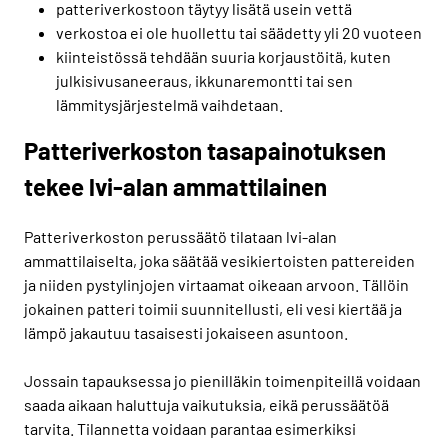
patteriverkostoon täytyy lisätä usein vettä
verkostoa ei ole huollettu tai säädetty yli 20 vuoteen
kiinteistössä tehdään suuria korjaustöitä, kuten
julkisivusaneeraus, ikkunaremontti tai sen
lämmitysjärjestelmä vaihdetaan.
Patteriverkoston tasapainotuksen
tekee lvi-alan ammattilainen
Patteriverkoston perussäätö tilataan lvi-alan
ammattilaiselta, joka säätää vesikiertoisten pattereiden
ja niiden pystylinjojen virtaamat oikeaan arvoon. Tällöin
jokainen patteri toimii suunnitellusti, eli vesi kiertää ja
lämpö jakautuu tasaisesti jokaiseen asuntoon.
Jossain tapauksessa jo pienilläkin toimenpiteillä voidaan
saada aikaan haluttuja vaikutuksia, eikä perussäätöä
tarvita. Tilannetta voidaan parantaa esimerkiksi