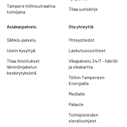
Tampere hiilineutraalina
Tilaa uutiskirje
toimijana
Asiakaspalvelu
Ota yhteyttä
Sähkis-palvelu
Yhteystiedot
Usein kysyttyä
Laskutusosoitteet
Tilaa ilmoitukset
Vikapalvelu 24/7 – häiriöt
lämmönjakelun
ja vikakartta
keskeytyksistä
Töihin Tampereen
Energialle
Medialle
Palaute
Toimipisteiden
vierailuohjeet