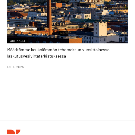
ARTIKKELI
Määritämme kaukolämmön tehomaksun vuosittaisessa
laskutusvesivirtatarkistuksessa
06.10.2025