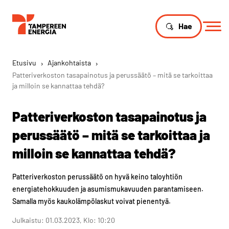
Hae
Etusivu
›
Ajankohtaista
›
Patteriverkoston tasapainotus ja perussäätö – mitä se tarkoittaa
ja milloin se kannattaa tehdä?
Patteriverkoston tasapainotus ja
perussäätö – mitä se tarkoittaa ja
milloin se kannattaa tehdä?
Patteriverkoston perussäätö on hyvä keino taloyhtiön
energiatehokkuuden ja asumismukavuuden parantamiseen.
Samalla myös kaukolämpölaskut voivat pienentyä.
Julkaistu: 01.03.2023, Klo: 10:20