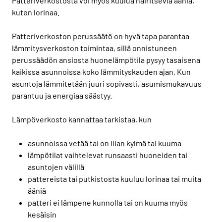
Patteriverkostosta voi myös kuulua häiritseviä ääniä,
kuten lorinaa.
Patteriverkoston perussäätö on hyvä tapa parantaa
lämmitysverkoston toimintaa, sillä onnistuneen
perussäädön ansiosta huonelämpötila pysyy tasaisena
kaikissa asunnoissa koko lämmityskauden ajan. Kun
asuntoja lämmitetään juuri sopivasti, asumismukavuus
parantuu ja energiaa säästyy.
Lämpöverkosto kannattaa tarkistaa, kun
asunnoissa vetää tai on liian kylmä tai kuuma
lämpötilat vaihtelevat runsaasti huoneiden tai
asuntojen välillä
pattereista tai putkistosta kuuluu lorinaa tai muita
ääniä
patteri ei lämpene kunnolla tai on kuuma myös
kesäisin