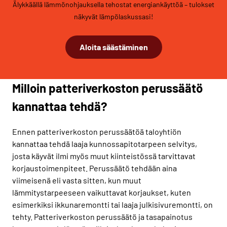
Älykkäällä lämmönohjauksella tehostat energiankäyttöä – tulokset
näkyvät lämpölaskussasi!
Aloita säästäminen
Milloin patteriverkoston perussäätö
kannattaa tehdä?
Ennen patteriverkoston perussäätöä taloyhtiön
kannattaa tehdä laaja kunnossapitotarpeen selvitys,
josta käyvät ilmi myös muut kiinteistössä tarvittavat
korjaustoimenpiteet. Perussäätö tehdään aina
viimeisenä eli vasta sitten, kun muut
lämmitystarpeeseen vaikuttavat korjaukset, kuten
esimerkiksi ikkunaremontti tai laaja julkisivuremontti, on
tehty. Patteriverkoston perussäätö ja tasapainotus