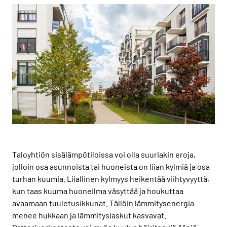
Taloyhtiön sisälämpötiloissa voi olla suuriakin eroja,
jolloin osa asunnoista tai huoneista on liian kylmiä ja osa
turhan kuumia. Liiallinen kylmyys heikentää viihtyvyyttä,
kun taas kuuma huoneilma väsyttää ja houkuttaa
avaamaan tuuletusikkunat. Tällöin lämmitysenergia
menee hukkaan ja lämmityslaskut kasvavat.