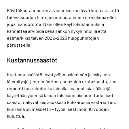
Käyttökustannusten arvioinnissa on hyvä huomata, että
tulevaisuuden hintojen ennustaminen on vaikeaa ellei
jopa mahdotonta. Näin ollen käyttökustannuksia
kannattaa arvioida sekä sähkön nykyhinnoilla että
esimerkiksi talven 2022–2023 huippuhintojen
perusteella.
Kustannussäästöt
Kustannussäästöt syntyvät maalämmön ja nykyisen
lämmitysjärjestelmän kustannuksien erotuksesta. Jos
remontti on rahoitettu lainalla, mahdollisia säästöjä
käytetään yleensä lainan takaisinmaksuun. Todelliset
säästöt näkyvät siis asukkaan kukkarossa vasta sitten,
kun laina on maksettu – tyypillisesti noin 10 vuoden
kuluttua.