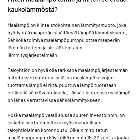
kaukolämmöstä?
Maalämpö on kiinteistökohtainen lämmitysmuoto, joka
hyödyntää maaperän sisältämää lämpöä lämmitykseen.
Sähköllä toimiva maalämpöpumppu ottaa maaperän
lämmön talteen ja siirtää sen talon
lämmitysjärjestelmään.
Taloyhtiön on hyvä olla tarkkana maalämpöjärjestelmän
mitoituksen suhteen, sillä jos maalämpökaivojen
tuottama lämpö ei riitä, puuttuva lämpö tuotetaan
erillisellä sähkövastuksella. Tässä tilanteessa maalämpö
on lähes verrattavissa sähkölämmitykseen.
Koska maalämpö vaatii alussa suuren investoinnin, on
laskelmissa huomioitava myös mahdollisen
taloyhtiölainan koronnousu. Oikein mitoitetun
maalämpöpumpun käyttöikä on noin 15–20 vuotta, jonka