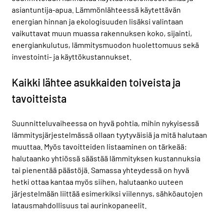
asiantuntija-apua. Lämmönlähteessä käytettävän
energian hinnan ja ekologisuuden lisäksi valintaan
vaikuttavat muun muassa rakennuksen koko, sijainti,
energiankulutus, lämmitysmuodon huolettomuus sekä
investointi- ja käyttökustannukset.
Kaikki lähtee asukkaiden toiveista ja
tavoitteista
Suunnitteluvaiheessa on hyvä pohtia, mihin nykyisessä
lämmitysjärjestelmässä ollaan tyytyväisiä ja mitä halutaan
muuttaa. Myös tavoitteiden listaaminen on tärkeää:
halutaanko yhtiössä säästää lämmityksen kustannuksia
tai pienentää päästöjä. Samassa yhteydessä on hyvä
hetki ottaa kantaa myös siihen, halutaanko uuteen
järjestelmään liittää esimerkiksi viilennys, sähköautojen
latausmahdollisuus tai aurinkopaneelit.