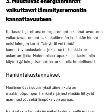
3. Muuttuvat energianhinnat
vaikuttavat lämmitysremontin
kannattavuuteen
Karkeasti ajateltuna energiaremontin kannattavuuteen
vaikuttavat remontin, kaukolämmön ja sähkön hinnat
sekä lainojen korot. Taloyhtiö voi tehdä
kannattavuuslaskelmia joko itse tai hankkia ne
asiantuntijalta. Molemmissa tapauksissa laskelmiin
käytettyjä lukuja kannattaa tarkastella huolellisesti.
Hankintakustannukset
Maalämmössä suurin yksittäinen kulu on
maalämpöpumpun hankinta, järjestelmään liittyvät
asennustyöt sekä lämpökaivon poraus.
Hankintakustannuksiin vaikuttaakin oleellisesti se,