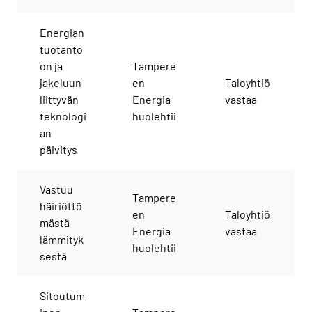
Energian
tuotanto
on ja
Tampere
jakeluun
en
Taloyhtiö
liittyvän
Energia
vastaa
teknologi
huolehtii
an
päivitys
Vastuu
Tampere
häiriöttö
en
Taloyhtiö
mästä
Energia
vastaa
lämmityk
huolehtii
sestä
Sitoutum