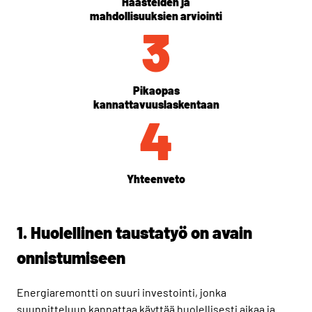
Haasteiden ja
mahdollisuuksien arviointi
3
Pikaopas
kannattavuuslaskentaan
4
Yhteenveto
1. Huolellinen taustatyö on avain
onnistumiseen
Energiaremontti on suuri investointi, jonka
suunnitteluun kannattaa käyttää huolellisesti aikaa ja