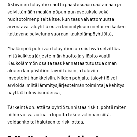
Aktiivinen taloyhtiö nauttii päästessään säätämään ja
selvittämään maalämpöpumpun asetuksia sekä
huoltotoimenpiteitä itse, kun taas vaivattomuutta
arvostava taloyhtiö ostaa lämmityksen mieluiten kaiken
kattavana palveluna suoraan kaukolämpöyhtiöltä.
Maalämpöä pohtivan taloyhtiön on siis hyvä selvittää,
mitä kaikkea järjestelmän huolto ja ylläpito vaatii.
Kaukolämmön osalta taas kannattaa tutustua oman
alueen lämpöyhtiön tavoitteisiin ja tuleviin
investointihankkeisiin. Niiden pohjalta taloyhtiö voi
arvioida, miltä lämmitysjärjestelmän toiminta ja kehitys
näyttää tulevaisuudessa.
Tärkeintä on, että taloyhtiö tunnistaa riskit, pohtii miten
niihin voi varautua ja lopulta tekee valinnan siitä,
voidaanko tai halutaanko riski ottaa.