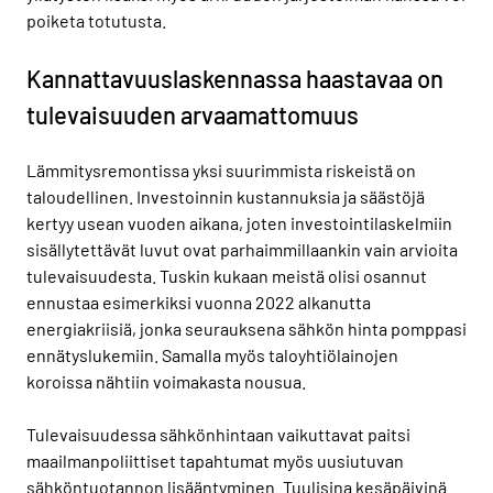
poiketa totutusta.
Kannattavuuslaskennassa haastavaa on
tulevaisuuden arvaamattomuus
Lämmitysremontissa yksi suurimmista riskeistä on
taloudellinen. Investoinnin kustannuksia ja säästöjä
kertyy usean vuoden aikana, joten investointilaskelmiin
sisällytettävät luvut ovat parhaimmillaankin vain arvioita
tulevaisuudesta. Tuskin kukaan meistä olisi osannut
ennustaa esimerkiksi vuonna 2022 alkanutta
energiakriisiä, jonka seurauksena sähkön hinta pomppasi
ennätyslukemiin. Samalla myös taloyhtiölainojen
koroissa nähtiin voimakasta nousua.
Tulevaisuudessa sähkönhintaan vaikuttavat paitsi
maailmanpoliittiset tapahtumat myös uusiutuvan
sähköntuotannon lisääntyminen. Tuulisina kesäpäivinä