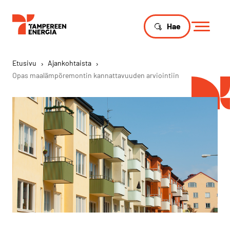
Hae
Etusivu
›
Ajankohtaista
›
Opas maalämpöremontin kannattavuuden arviointiin