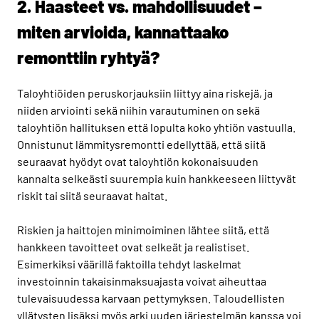
2. Haasteet vs. mahdollisuudet –
miten arvioida, kannattaako
remonttiin ryhtyä?
Taloyhtiöiden peruskorjauksiin liittyy aina riskejä, ja
niiden arviointi sekä niihin varautuminen on sekä
taloyhtiön hallituksen että lopulta koko yhtiön vastuulla.
Onnistunut lämmitysremontti edellyttää, että siitä
seuraavat hyödyt ovat taloyhtiön kokonaisuuden
kannalta selkeästi suurempia kuin hankkeeseen liittyvät
riskit tai siitä seuraavat haitat.
Riskien ja haittojen minimoiminen lähtee siitä, että
hankkeen tavoitteet ovat selkeät ja realistiset.
Esimerkiksi väärillä faktoilla tehdyt laskelmat
investoinnin takaisinmaksuajasta voivat aiheuttaa
tulevaisuudessa karvaan pettymyksen. Taloudellisten
yllätysten lisäksi myös arki uuden järjestelmän kanssa voi