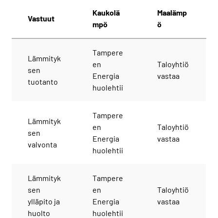
Kaukolä
Maalämp
Vastuut
mpö
ö
Tampere
Lämmityk
en
Taloyhtiö
sen
Energia
vastaa
tuotanto
huolehtii
Tampere
Lämmityk
en
Taloyhtiö
sen
Energia
vastaa
valvonta
huolehtii
Lämmityk
Tampere
sen
en
Taloyhtiö
ylläpito ja
Energia
vastaa
huolto
huolehtii