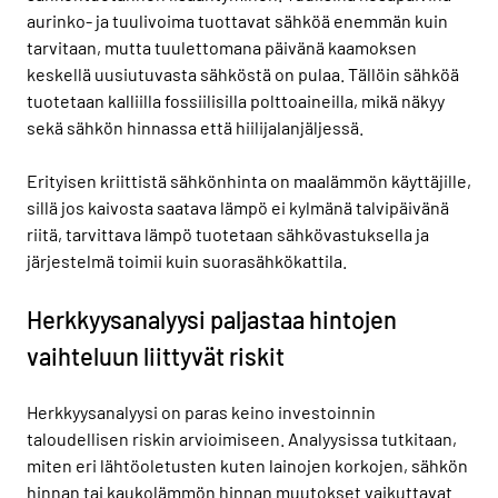
aurinko- ja tuulivoima tuottavat sähköä enemmän kuin
tarvitaan, mutta tuulettomana päivänä kaamoksen
keskellä uusiutuvasta sähköstä on pulaa. Tällöin sähköä
tuotetaan kalliilla fossiilisilla polttoaineilla, mikä näkyy
sekä sähkön hinnassa että hiilijalanjäljessä.
Erityisen kriittistä sähkönhinta on maalämmön käyttäjille,
sillä jos kaivosta saatava lämpö ei kylmänä talvipäivänä
riitä, tarvittava lämpö tuotetaan sähkövastuksella ja
järjestelmä toimii kuin suorasähkökattila.
Herkkyysanalyysi paljastaa hintojen
vaihteluun liittyvät riskit
Herkkyysanalyysi on paras keino investoinnin
taloudellisen riskin arvioimiseen. Analyysissa tutkitaan,
miten eri lähtöoletusten kuten lainojen korkojen, sähkön
hinnan tai kaukolämmön hinnan muutokset vaikuttavat