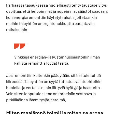
Parhaassa tapauksessa huolellisesti tehty taustaselvitys
osoittaa, että helpoimmat ja nopeimmat säästöt saadaan,
kun energiaremonttiin käytetyt rahat sijoitetaankin
muihin taloyhtiön energiatehokkuutta parantaviin
ratkaisuihin.
Vinkkejä energian- ja kustannussäästöihin ilman
kallista remonttia löydät
täältä
.
Jos remonttiin kuitenkin päädytään, sitä ei tule tehdä
kiireessä. Taloyhtiön on syytä tutustua vaihtoehtoihin
huolella, ja vertailla niihin liittyviä hyötyjä ja haasteita.
Vain siten lopputuloksena on tarpeisiin vastaava ja
pitkäikäinen lämmitysjärjestelmä.
Miten maalämpö toimii ja miten se eroaa