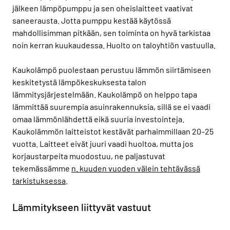
jälkeen lämpöpumppu ja sen oheislaitteet vaativat
saneerausta. Jotta pumppu kestää käytössä
mahdollisimman pitkään, sen toiminta on hyvä tarkistaa
noin kerran kuukaudessa. Huolto on taloyhtiön vastuulla.
Kaukolämpö puolestaan perustuu lämmön siirtämiseen
keskitetystä lämpökeskuksesta talon
lämmitysjärjestelmään. Kaukolämpö on helppo tapa
lämmittää suurempia asuinrakennuksia, sillä se ei vaadi
omaa lämmönlähdettä eikä suuria investointeja.
Kaukolämmön laitteistot kestävät parhaimmillaan 20–25
vuotta. Laitteet eivät juuri vaadi huoltoa, mutta jos
korjaustarpeita muodostuu, ne paljastuvat
tekemässämme
n. kuuden vuoden välein tehtävässä
tarkistuksessa
.
Lämmitykseen liittyvät vastuut