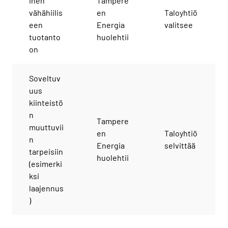
inen
Tampere
vähähiilis
en
Taloyhtiö
een
Energia
valitsee
tuotanto
huolehtii
on
Soveltuv
uus
kiinteistö
n
Tampere
muuttuvii
en
Taloyhtiö
n
Energia
selvittää
tarpeisiin
huolehtii
(esimerki
ksi
laajennus
)