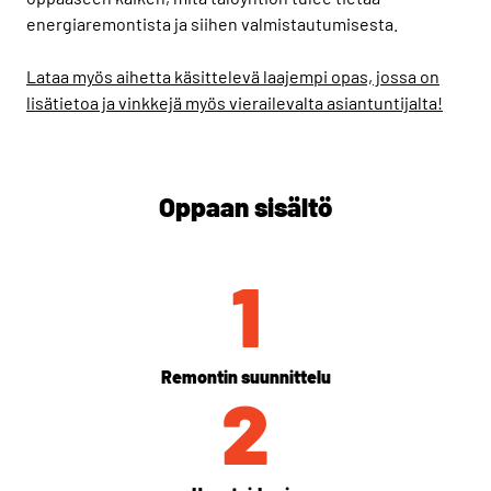
energiaremontista ja siihen valmistautumisesta.
Lataa myös aihetta käsittelevä laajempi opas, jossa on
lisätietoa ja vinkkejä myös vierailevalta asiantuntijalta!
Oppaan sisältö
1
Remontin suunnittelu
2