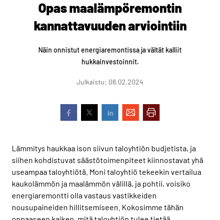
Opas maalämpöremontin
kannattavuuden arviointiin
Näin onnistut energiaremontissa ja vältät kalliit
hukkainvestoinnit.
Julkaistu: 08.02.2024
Lämmitys haukkaa ison siivun taloyhtiön budjetista, ja
siihen kohdistuvat säästötoimenpiteet kiinnostavat yhä
useampaa taloyhtiötä. Moni taloyhtiö tekeekin vertailua
kaukolämmön ja maalämmön välillä, ja pohtii, voisiko
energiaremontti olla vastaus vastikkeiden
nousupaineiden hillitsemiseen. Kokosimme tähän
oppaaseen kaiken, mitä taloyhtiön tulee tietää