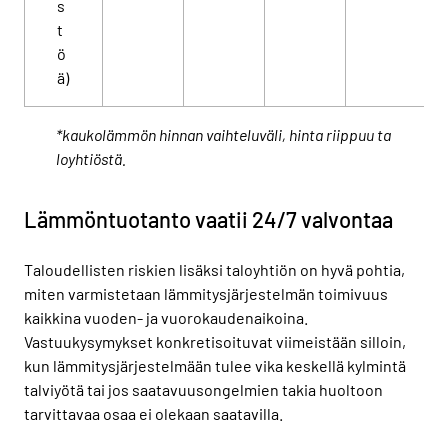
s
t
ö
ä)
*kaukolämmön hinnan vaihteluväli, hinta riippuu ta
loyhtiöstä.
Lämmöntuotanto vaatii 24/7 valvontaa
Taloudellisten riskien lisäksi taloyhtiön on hyvä pohtia,
miten varmistetaan lämmitysjärjestelmän toimivuus
kaikkina vuoden- ja vuorokaudenaikoina.
Vastuukysymykset konkretisoituvat viimeistään silloin,
kun lämmitysjärjestelmään tulee vika keskellä kylmintä
talviyötä tai jos saatavuusongelmien takia huoltoon
tarvittavaa osaa ei olekaan saatavilla.