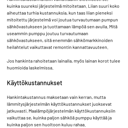
kuinka suureksi järjestelmä mitoitetaan. Liian suuri koko
aiheuttaa turhia kustannuksia, kun taas liian pieneksi
mitoitettu järjestelmä voi joutua turvautumaan pumpun
sähkövastukseen ja tuottamaan lämpöä sen avulla. Mitä
useammin pumppu joutuu turvautumaan
sähkövastukseen, sitä enemmän sähkömarkkinoiden
heilahtelut vaikuttavat remontin kannattavuuteen.
Jos hankinta rahoitetaan lainalla, myös lainan korot tulee
huomioida laskelmissa.
Käyttökustannukset
Hankintakustannus maksetaan vain kerran, mutta
lämmitysjärjestelmän käyttökustannukset juoksevat
jatkuvasti. Maalämpöjärjestelmän käyttökustannuksiin
vaikuttaa se, kuinka paljon sähköä pumppu käyttää ja
kuinka paljon sen huoltoon kuluu rahaa.