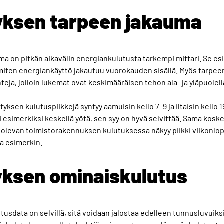
yksen tarpeen jakauma
on pitkän aikavälin energiankulutusta tarkempi mittari. Se esitt
miten energiankäyttö jakautuu vuorokauden sisällä. Myös tarpe
nteja, jolloin lukemat ovat keskimääräisen tehon ala- ja yläpuolell
ksen kulutuspiikkejä syntyy aamuisin kello 7–9 ja iltaisin kello 
esimerkiksi keskellä yötä, sen syy on hyvä selvittää. Sama koske
 olevan toimistorakennuksen kulutuksessa näkyy piikki viikonlopp
a esimerkin.
yksen ominaiskulutus
tusdata on selvillä, sitä voidaan jalostaa edelleen tunnusluvuik