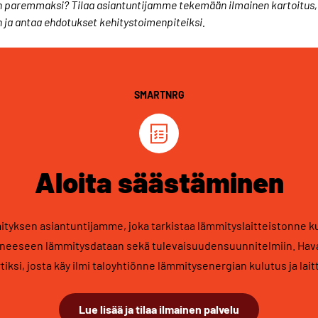
n paremmaksi? Tilaa asiantuntijamme tekemään ilmainen kartoitus, 
 ja antaa ehdotukset kehitystoimenpiteiksi.
SMARTNRG
Aloita säästäminen
mityksen asiantuntijamme, joka tarkistaa lämmityslaitteistonne k
yneeseen lämmitysdataan sekä tulevaisuudensuunnitelmiin. Havai
tiksi, josta käy ilmi taloyhtiönne lämmitysenergian kulutus ja laitt
Lue lisää ja tilaa ilmainen palvelu