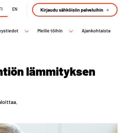
FI
EN
Kirjaudu sähköisiin palveluihin
eystiedot
Meille töihin
Ajankohtaista
yhtiön lämmityksen
loittaa.