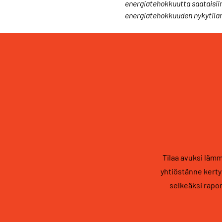
energiatehokkuutta saataisii
energiatehokkuuden nykytilan
Tilaa avuksi läm
yhtiöstänne kert
selkeäksi rapor