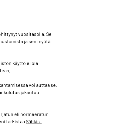
hittynyt vuositasolla. Se
nnustamista ja sen myötä
istön käyttö ei ole
teaa.
kantamisessa voi auttaa se,
iankulutus jakautuu
korjatun eli normeeratun
voi tarkistaa
Sähkis-