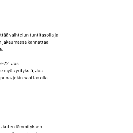
ää vaihtelun tuntitasolla ja
en jakaumassa kannattaa
a.
19–22. Jos
e myös yrityksiä. Jos
una, jokin saattaa olla
si, kuten lämmityksen