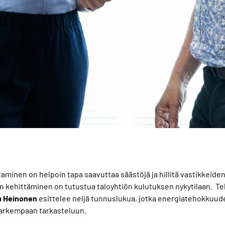
inen on helpoin tapa saavuttaa säästöjä ja hillitä vastikkeiden
n kehittäminen on tutustua taloyhtiön kulutuksen nykytilaan. T
u
Heinonen
esittelee neljä tunnuslukua, jotka energiatehokkuud
tarkempaan tarkasteluun.