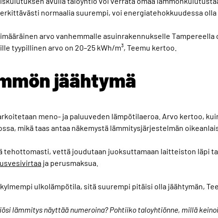
skulutuksen avulla taloyhtiö voi verrata omaa lämmönkulutusta
 merkittävästi normaalia suurempi, voi energiatehokkuudessa oll
imääräinen arvo vanhemmalle asuinrakennukselle Tampereella 
lle tyypillinen arvo on 20–25 kWh/m³, Teemu kertoo.
ämmön jäähtymä
rkoitetaan meno- ja paluuveden lämpötilaeroa. Arvo kertoo, ku
ossa, mikä taas antaa näkemystä lämmitysjärjestelmän oikeanlai
öä tehottomasti, vettä joudutaan juoksuttamaan laitteiston läpi 
usvesivirtaa
ja perusmaksua.
 kylmempi ulkolämpötila, sitä suurempi pitäisi olla jäähtymän, T
tiösi lämmitys näyttää numeroina? Pohtiiko taloyhtiönne, millä kein