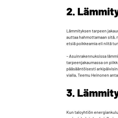
2. Lämmit
Lämmityksen tarpeen jakauma 
auttaa hahmottamaan sitä, 
etsiä poikkeamia eli niitä tu
– Asuinrakennuksissa lämmity
tarpeenjakaumassa on piikki 
pääsääntöisesti arkipäivisin
vialla, Teemu Heinonen anta
3. Lämmit
Kun taloyhtiön energiankulu