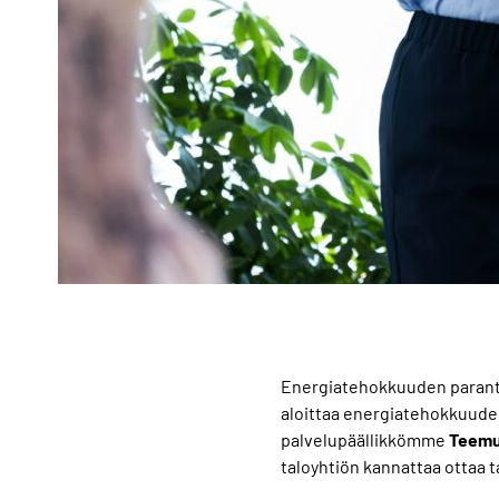
Energiatehokkuuden parantam
aloittaa energiatehokkuude
palvelupäällikkömme
Teem
taloyhtiön kannattaa ottaa 