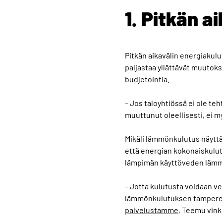
1. Pitkän 
Pitkän aikavälin energiakul
paljastaa yllättävät muutok
budjetointia.
– Jos taloyhtiössä ei ole te
muuttunut oleellisesti, ei 
Mikäli lämmönkulutus näyttä
että energian kokonaiskulut
lämpimän käyttöveden lämmit
– Jotta kulutusta voidaan ve
lämmönkulutuksen tamperelai
palvelustamme
, Teemu vink