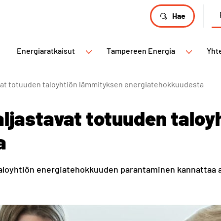
Hae
Energiaratkaisut
Tampereen Energia
Yht
avat totuuden taloyhtiön lämmityksen energiatehokkuudesta
aljastavat totuuden talo
a
taloyhtiön energiatehokkuuden parantaminen kannattaa a