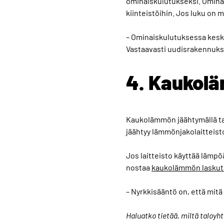
ominaiskulutukseksi. Ominai
kiinteistöihin. Jos luku on
– Ominaiskulutuksessa kesk
Vastaavasti uudisrakennuksi
4. Kaukol
Kaukolämmön jäähtymällä ta
jäähtyy lämmönjakolaitteist
Jos laitteisto käyttää lämp
nostaa
kaukolämmön laskut
– Nyrkkisääntö on, että mitä
Haluatko tietää, miltä taloyh