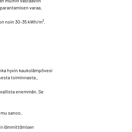
an muihin vastaaviin
a parantamisen varaa.
on noin 30–35 kWh/m³.
inka hyvin kaukolämpövesi
sesta toiminnasta..
tavallista enemmän. Se
eemu sanoo.
oin lämmittämisen