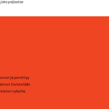
joka paljastaa
unnon ja perehtyy
nnot tiivistetään
eiston nykytila.