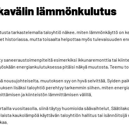
aikavälin lämmönkulutus
utusta tarkastelemalla taloyhtiö näkee, miten lämmönkäyttö on ke
set historiassa, mutta toisaalta helpottaa myös tulevaisuuden e
hty saneeraustoimenpiteitä esimerkiksi ikkunaremonttia tai kiinte
myöskään energiankulutuksessa pitäisi näkyä muutosta, Teemu to
ä nousujohteiselta, muutoksen syy on hyvä selvittää. Syiden pai
uksen lisäksi taloyhtiö perehtyy tarkemmin siihen, miten energ
tämisen ja kiinteistön lämmittämisen välillä.
rtailla vuositasolla, siinä täytyy huomioida säävaihtelut. Säätila
sta kaukolämpöä käyttävän taloyhtiön hallitus tai isännöitsijä 
kaa.