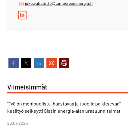
juko.vahatiitto@tampereenenergia.fi
Viimeisimmät
”Työ on monipuolista, haastavaa ja todella palkitsevaa”-
kesätyö selkeytti Sissin energia-alan urasuunnitelmat
28.07.2026