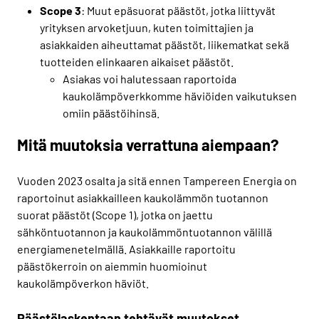
Scope 3
: Muut epäsuorat päästöt, jotka liittyvät
yrityksen arvoketjuun, kuten toimittajien ja
asiakkaiden aiheuttamat päästöt, liikematkat sekä
tuotteiden elinkaaren aikaiset päästöt.
Asiakas voi halutessaan raportoida
kaukolämpöverkkomme häviöiden vaikutuksen
omiin päästöihinsä.
Mitä muutoksia verrattuna aiempaan?
Vuoden 2023 osalta ja sitä ennen Tampereen Energia on
raportoinut asiakkailleen kaukolämmön tuotannon
suorat päästöt (Scope 1), jotka on jaettu
sähköntuotannon ja kaukolämmöntuotannon välillä
energiamenetelmällä. Asiakkaille raportoitu
päästökerroin on aiemmin huomioinut
kaukolämpöverkon häviöt.
Päästölaskentaan tehtävät muutokset