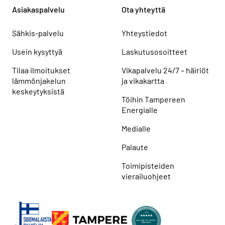
Asiakaspalvelu
Ota yhteyttä
Sähkis-palvelu
Yhteystiedot
Usein kysyttyä
Laskutusosoitteet
Tilaa ilmoitukset
Vikapalvelu 24/7 – häiriöt
lämmönjakelun
ja vikakartta
keskeytyksistä
Töihin Tampereen
Energialle
Medialle
Palaute
Toimipisteiden
vierailuohjeet