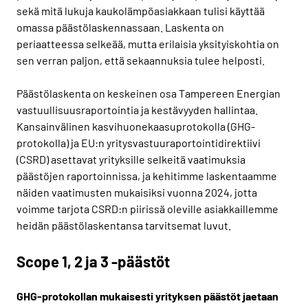
sekä mitä lukuja kaukolämpöasiakkaan tulisi käyttää
omassa päästölaskennassaan. Laskenta on
periaatteessa selkeää, mutta erilaisia yksityiskohtia on
sen verran paljon, että sekaannuksia tulee helposti.
Päästölaskenta on keskeinen osa Tampereen Energian
vastuullisuusraportointia ja kestävyyden hallintaa.
Kansainvälinen kasvihuonekaasuprotokolla (GHG-
protokolla) ja EU:n yritysvastuuraportointidirektiivi
(CSRD) asettavat yrityksille selkeitä vaatimuksia
päästöjen raportoinnissa, ja kehitimme laskentaamme
näiden vaatimusten mukaisiksi vuonna 2024, jotta
voimme tarjota CSRD:n piirissä oleville asiakkaillemme
heidän päästölaskentansa tarvitsemat luvut.
Scope 1, 2 ja 3 -päästöt
GHG-protokollan mukaisesti yrityksen päästöt jaetaan