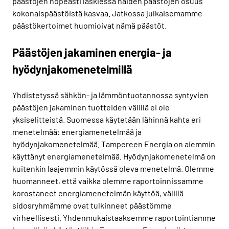
päästöjen nopeasti laskiessa näiden päästöjen osuus
kokonaispäästöistä kasvaa. Jatkossa julkaisemamme
päästökertoimet huomioivat nämä päästöt.
Päästöjen jakaminen energia- ja
hyödynjakomenetelmillä
Yhdistetyssä sähkön- ja lämmöntuotannossa syntyvien
päästöjen jakaminen tuotteiden välillä ei ole
yksiselitteistä. Suomessa käytetään lähinnä kahta eri
menetelmää: energiamenetelmää ja
hyödynjakomenetelmää. Tampereen Energia on aiemmin
käyttänyt energiamenetelmää. Hyödynjakomenetelmä on
kuitenkin laajemmin käytössä oleva menetelmä. Olemme
huomanneet, että vaikka olemme raportoinnissamme
korostaneet energiamenetelmän käyttöä, välillä
sidosryhmämme ovat tulkinneet päästömme
virheellisesti. Yhdenmukaistaaksemme raportointiamme