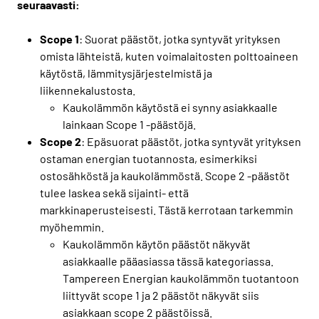
seuraavasti:
Scope 1
: Suorat päästöt, jotka syntyvät yrityksen
omista lähteistä, kuten voimalaitosten polttoaineen
käytöstä, lämmitysjärjestelmistä ja
liikennekalustosta.
Kaukolämmön käytöstä ei synny asiakkaalle
lainkaan Scope 1 -päästöjä.
Scope 2
: Epäsuorat päästöt, jotka syntyvät yrityksen
ostaman energian tuotannosta, esimerkiksi
ostosähköstä ja kaukolämmöstä. Scope 2 -päästöt
tulee laskea sekä sijainti- että
markkinaperusteisesti. Tästä kerrotaan tarkemmin
myöhemmin.
Kaukolämmön käytön päästöt näkyvät
asiakkaalle pääasiassa tässä kategoriassa.
Tampereen Energian kaukolämmön tuotantoon
liittyvät scope 1 ja 2 päästöt näkyvät siis
asiakkaan scope 2 päästöissä.