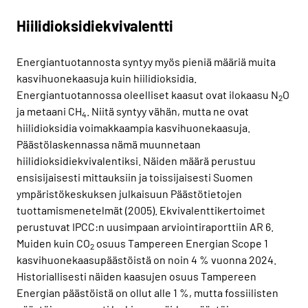
Hiilidioksidiekvivalentti
Energiantuotannosta syntyy myös pieniä määriä muita
kasvihuonekaasuja kuin hiilidioksidia.
Energiantuotannossa oleelliset kaasut ovat ilokaasu N
O
2
ja metaani CH
. Niitä syntyy vähän, mutta ne ovat
4
hiilidioksidia voimakkaampia kasvihuonekaasuja.
Päästölaskennassa nämä muunnetaan
hiilidioksidiekvivalentiksi. Näiden määrä perustuu
ensisijaisesti mittauksiin ja toissijaisesti Suomen
ympäristökeskuksen julkaisuun Päästötietojen
tuottamismenetelmät (2005). Ekvivalenttikertoimet
perustuvat IPCC:n uusimpaan arviointiraporttiin AR 6.
Muiden kuin CO
osuus Tampereen Energian Scope 1
2
kasvihuonekaasupäästöistä on noin 4 % vuonna 2024.
Historiallisesti näiden kaasujen osuus Tampereen
Energian päästöistä on ollut alle 1 %, mutta fossiilisten