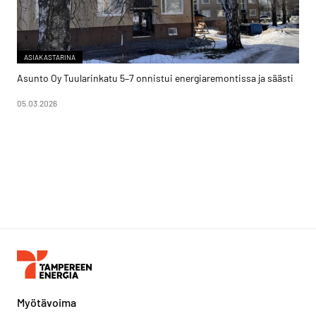
ASIAKASTARINA
Asunto Oy Tuularinkatu 5–7 onnistui energiaremontissa ja säästi
05.03.2026
Myötävoima