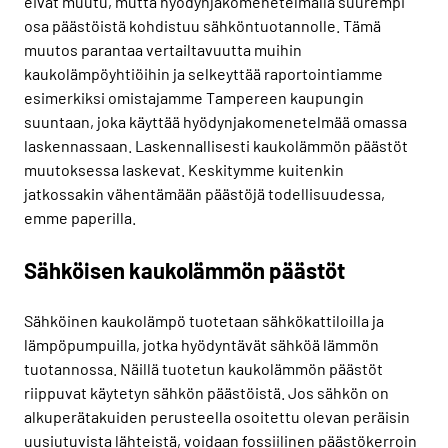
eivät muutu, mutta hyödynjakomenetelmällä suurempi
osa päästöistä kohdistuu sähköntuotannolle. Tämä
muutos parantaa vertailtavuutta muihin
kaukolämpöyhtiöihin ja selkeyttää raportointiamme
esimerkiksi omistajamme Tampereen kaupungin
suuntaan, joka käyttää hyödynjakomenetelmää omassa
laskennassaan. Laskennallisesti kaukolämmön päästöt
muutoksessa laskevat. Keskitymme kuitenkin
jatkossakin vähentämään päästöjä todellisuudessa,
emme paperilla.
Sähköisen kaukolämmön päästöt
Sähköinen kaukolämpö tuotetaan sähkökattiloilla ja
lämpöpumpuilla, jotka hyödyntävät sähköä lämmön
tuotannossa. Näillä tuotetun kaukolämmön päästöt
riippuvat käytetyn sähkön päästöistä. Jos sähkön on
alkuperätakuiden perusteella osoitettu olevan peräisin
uusiutuvista lähteistä, voidaan fossiilinen päästökerroin