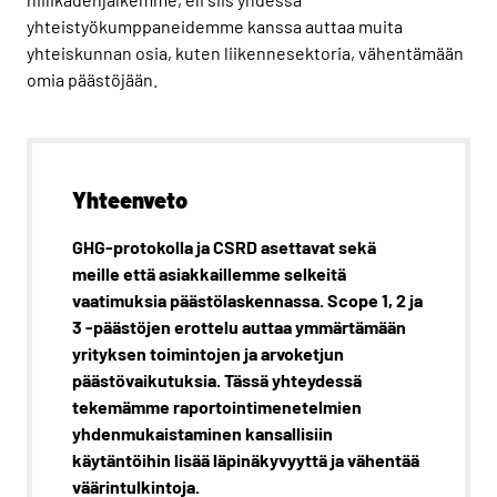
yhteistyökumppaneidemme kanssa auttaa muita
yhteiskunnan osia, kuten liikennesektoria, vähentämään
omia päästöjään.
Yhteenveto
GHG-protokolla ja CSRD asettavat sekä
meille että asiakkaillemme selkeitä
vaatimuksia päästölaskennassa. Scope 1, 2 ja
3 -päästöjen erottelu auttaa ymmärtämään
yrityksen toimintojen ja arvoketjun
päästövaikutuksia. Tässä yhteydessä
tekemämme raportointimenetelmien
yhdenmukaistaminen kansallisiin
käytäntöihin lisää läpinäkyvyyttä ja vähentää
väärintulkintoja.