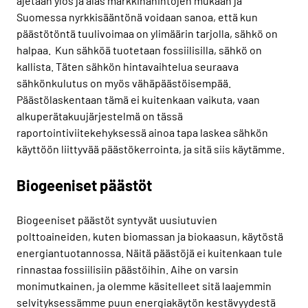
ajetaan ylös ja alas markkinahintojen mukaan ja
Suomessa nyrkkisääntönä voidaan sanoa, että kun
päästötöntä tuulivoimaa on ylimäärin tarjolla, sähkö on
halpaa. Kun sähköä tuotetaan fossiilisilla, sähkö on
kallista. Täten sähkön hintavaihtelua seuraava
sähkönkulutus on myös vähäpäästöisempää.
Päästölaskentaan tämä ei kuitenkaan vaikuta, vaan
alkuperätakuujärjestelmä on tässä
raportointiviitekehyksessä ainoa tapa laskea sähkön
käyttöön liittyvää päästökerrointa, ja sitä siis käytämme.
Biogeeniset päästöt
Biogeeniset päästöt syntyvät uusiutuvien
polttoaineiden, kuten biomassan ja biokaasun, käytöstä
energiantuotannossa. Näitä päästöjä ei kuitenkaan tule
rinnastaa fossiilisiin päästöihin. Aihe on varsin
monimutkainen, ja olemme käsitelleet sitä laajemmin
selvityksessämme puun energiakäytön kestävyydestä