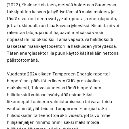
(2022). Yksinkertaistaen, metsää hoidetaan Suomessa
tukkipuiden kasvua ja hyödyntämistä maksimoiden, ja
tästä sivutuotteena syntyy kuitupuuta ja energiapuuta,
jotta tukkipuulla on tilaa kasvaa jykeväksi. Risuista ei voi
rakentaa taloja, ja risut hajoavat metsässä varsin
nopeasti hiilidioksidiksi. Tämä vapautuva hiilidioksidi
lasketaan maankäyttösektorilla hakkuiden yhteydessä.
Täten energiasektorilla puun käyttö käsitellään nettona
päästöttömänä.
Vuodesta 2024 alkaen Tampereen Energia raportoi
bioperäiset päästöt erikseen GHG-protokollan
mukaisesti. Tulevaisuudessa tämä bioperäinen
hiilidioksidi voidaan hyödyntää esimerkiksi
liikennepolttoaineen valmistamisessa tai varastoida
vanhoihin öljylähteisiin. Tampereen Energia tutkii
hiilidioksidin talteenottoa aktiivisesti, jotta voimme
hiilijalanjäljen minimoinnin lisäksi maksimoida
hiilikädenjälkemme, eli siis yhdessä