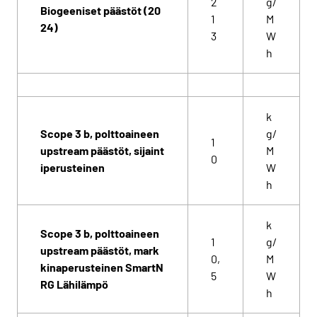
2
g/
Biogeeniset päästöt (20
1
M
24)
3
W
h
k
Scope 3 b, polttoaineen
g/
1
upstream päästöt, sijaint
M
0
iperusteinen
W
h
k
Scope 3 b, polttoaineen
1
g/
upstream päästöt, mark
0,
M
kinaperusteinen
SmartN
5
W
RG Lähilämpö
h