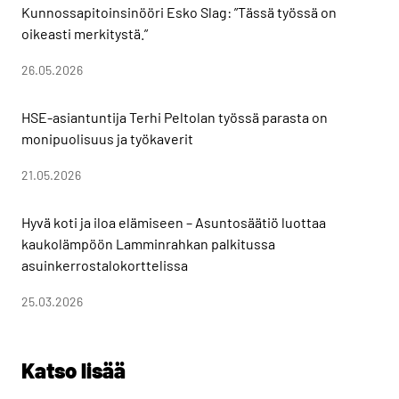
Kunnossapitoinsinööri Esko Slag: ”Tässä työssä on
oikeasti merkitystä.”
26.05.2026
HSE-asiantuntija Terhi Peltolan työssä parasta on
monipuolisuus ja työkaverit
21.05.2026
Hyvä koti ja iloa elämiseen – Asuntosäätiö luottaa
kaukolämpöön Lamminrahkan palkitussa
asuinkerrostalokorttelissa
25.03.2026
Katso lisää