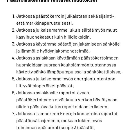
Jatkossa päästökerroin julkaistaan sekä sijainti-
että markkinaperusteisesti.
Jatkossa julkaisemamme luku sisältää myös muut
kasvihuonekaasut kuin hiilidioksidin.
Jatkossa käytämme päästöjen jakamiseen sähkölle
ja lämmölle hyödynjakomenetelmää.
Jatkossa asiakkaan käyttämään päästökertoimeen
huomioidaan suoraan kaukolämmön tuotannossa
käytetty sähkö lämpöpumpuissa ja sähkökattiloissa.
Jatkossa julkaisemme myös energiantuotantoon
liittyvät bioperäiset päästöt.
Jatkossa asiakkaalle raportoitavaan
päästökertoimeen eivät kuulu verkon häviöt, vaan
niiden päästövaikutus raportoidaan erikseen.
Jatkossa Tampereen Energia konsernina raportoi
päästönsä laajemmin, mukaan lukien myös
toiminnan epäsuorat (scope 3) päästöt.