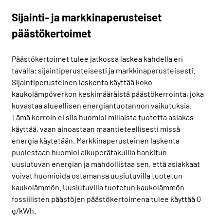
Sijainti- ja markkinaperusteiset
päästökertoimet
Päästökertoimet tulee jatkossa laskea kahdella eri
tavalla: sijaintiperusteisesti ja markkinaperusteisesti.
Sijaintiperusteinen laskenta käyttää koko
kaukolämpöverkon keskimääräistä päästökerrointa, joka
kuvastaa alueellisen energiantuotannon vaikutuksia.
Tämä kerroin ei siis huomioi millaista tuotetta asiakas
käyttää, vaan ainoastaan maantieteellisesti missä
energia käytetään. Markkinaperusteinen laskenta
puolestaan huomioi alkuperätakuilla hankitun
uusiutuvan energian ja mahdollistaa sen, että asiakkaat
voivat huomioida ostamansa uusiutuvilla tuotetun
kaukolämmön. Uusiutuvilla tuotetun kaukolämmön
fossiilisten päästöjen päästökertoimena tulee käyttää 0
g/kWh.