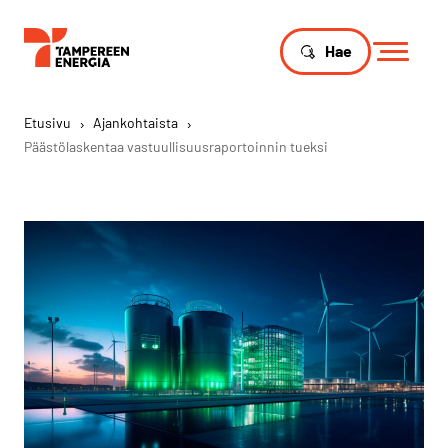
Hae
Etusivu
›
Ajankohtaista
›
Päästölaskentaa vastuullisuusraportoinnin tueksi