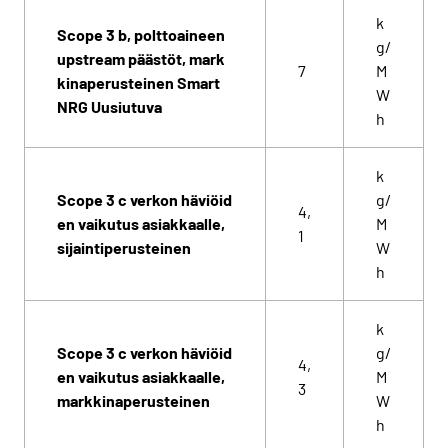
k
Scope 3 b, polttoaineen
g/
upstream päästöt, mark
7
M
kinaperusteinen Smart
W
NRG Uusiutuva
h
k
Scope 3 c verkon häviöid
g/
4,
en vaikutus asiakkaalle,
M
1
sijaintiperusteinen
W
h
k
Scope 3 c verkon häviöid
g/
4,
en vaikutus asiakkaalle,
M
3
markkinaperusteinen
W
h