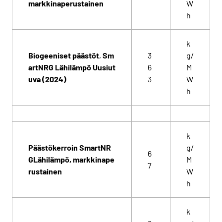
markkinaperustainen
W
h
k
Biogeeniset päästöt
,
Sm
3
g/
artNRG Lähilämpö Uusiut
6
M
uva (2024)
3
W
h
k
Päästökerroin SmartNR
g/
6
GLähilämpö, markkinape
M
7
rustainen
W
h
k