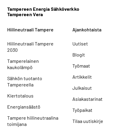
Tampereen Energia Sähköverkko
Tampereen Vera
Hiilineutraali Tampere
Ajankohtaista
Hiilineutraali Tampere
Uutiset
2030
Blogit
Tamperelainen
Työmaat
kaukolämpö
Artikkelit
Sähkön tuotanto
Tampereella
Julkaisut
Kiertotalous
Asiakastarinat
Energiansäästö
Työpaikat
Tampere hiilineutraalina
Tilaa uutiskirje
toimijana