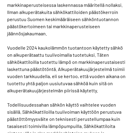
markkinaperusteisessa laskennassa määritellä nollaksi.
Ilman alkuperätakuita sähkökattiloiden päästökerroin
perustuu Suomen keskimääräiseen sähköntuotannon
päästökertoimeen tai markkinaperusteiseen
jäännösjakaumaan.
Vuodelle 2024 kaukolämmön tuotantoon käytetty sähkö
on alkuperätaattu tuulivoimalla tuotetuksi. Täten
sähkökattiloilla tuotettu lämpö on markkinaperustaisesti
laskettuna päästötöntä. Alkuperätakuujärjestelmä toimii
vuoden tarkkuudella, eli se kertoo, että vuoden aikana on
tuotettu yhtä paljon uusiutuvaa sähköä kuin sitä on
alkuperätakuujärjestelmän piirissä käytetty.
Todellisuudessahan sähkön käyttö vaihtelee vuoden
sisällä. Sähkökattiloilla tuulivoiman käyttöön perustuva
päästöttömyysväite on teknisesti perustellumpaa kuin
tasaisesti toimivilla lämpöpumpuilla. Sähkökattiloita