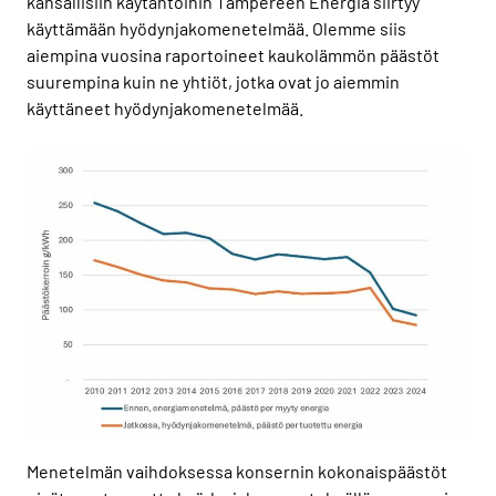
kansallisiin käytäntöihin Tampereen Energia siirtyy
käyttämään hyödynjakomenetelmää. Olemme siis
aiempina vuosina raportoineet kaukolämmön päästöt
suurempina kuin ne yhtiöt, jotka ovat jo aiemmin
käyttäneet hyödynjakomenetelmää.
Menetelmän vaihdoksessa konsernin kokonaispäästöt