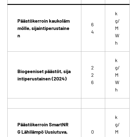
k
Päästökerroin kaukoläm
g/
6
mölle, sijaintiperustaine
M
4
n
W
h
k
2
g/
Biogeeniset päästöt, sija
2
M
intiperustainen (2024)
6
W
h
k
Päästökerroin
SmartNR
g/
G Lähilämpö Uusiutuva,
0
M