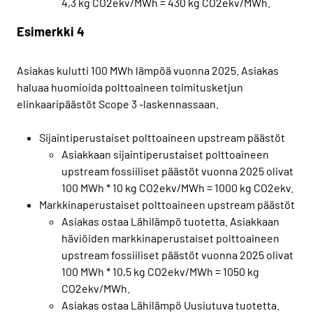
4,3 kg CO2ekv/MWh = 430 kg CO2ekv/MWh.
Esimerkki 4
Asiakas kulutti 100 MWh lämpöä vuonna 2025. Asiakas
haluaa huomioida polttoaineen toimitusketjun
elinkaaripäästöt Scope 3 -laskennassaan.
Sijaintiperustaiset polttoaineen upstream päästöt
Asiakkaan sijaintiperustaiset polttoaineen
upstream fossiiliset päästöt vuonna 2025 olivat
100 MWh * 10 kg CO2ekv/MWh = 1000 kg CO2ekv.
Markkinaperustaiset polttoaineen upstream päästöt
Asiakas ostaa Lähilämpö tuotetta. Asiakkaan
häviöiden markkinaperustaiset polttoaineen
upstream fossiiliset päästöt vuonna 2025 olivat
100 MWh * 10,5 kg CO2ekv/MWh = 1050 kg
CO2ekv/MWh.
Asiakas ostaa Lähilämpö Uusiutuva tuotetta.