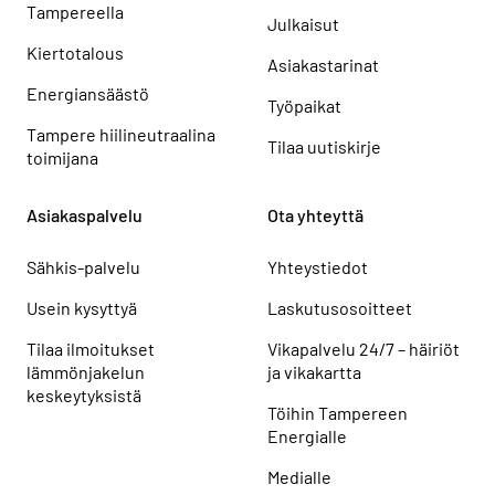
Tampereella
Julkaisut
Kiertotalous
Asiakastarinat
Energiansäästö
Työpaikat
Tampere hiilineutraalina
Tilaa uutiskirje
toimijana
Asiakaspalvelu
Ota yhteyttä
Sähkis-palvelu
Yhteystiedot
Usein kysyttyä
Laskutusosoitteet
Tilaa ilmoitukset
Vikapalvelu 24/7 – häiriöt
lämmönjakelun
ja vikakartta
keskeytyksistä
Töihin Tampereen
Energialle
Medialle