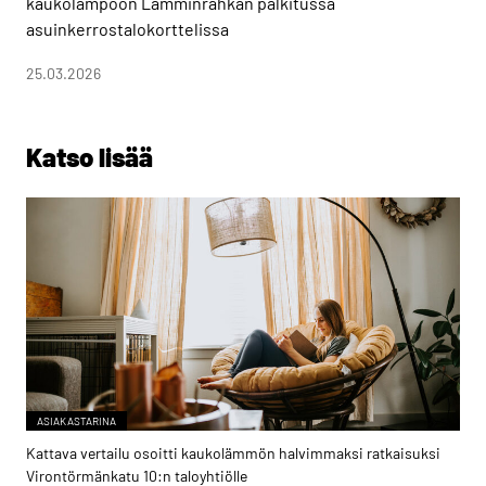
kaukolämpöön Lamminrahkan palkitussa
asuinkerrostalokorttelissa
25.03.2026
Katso lisää
ASIAKASTARINA
Kattava vertailu osoitti kaukolämmön halvimmaksi ratkaisuksi
Virontörmänkatu 10:n taloyhtiölle