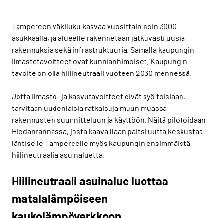
Tampereen väkiluku kasvaa vuosittain noin 3000
asukkaalla, ja alueelle rakennetaan jatkuvasti uusia
rakennuksia sekä infrastruktuuria. Samalla kaupungin
ilmastotavoitteet ovat kunnianhimoiset. Kaupungin
tavoite on olla hiilineutraali vuoteen 2030 mennessä.
Jotta ilmasto- ja kasvutavoitteet eivät syö toisiaan,
tarvitaan uudenlaisia ratkaisuja muun muassa
rakennusten suunnitteluun ja käyttöön. Näitä pilotoidaan
Hiedanrannassa, josta kaavaillaan paitsi uutta keskustaa
läntiselle Tampereelle myös kaupungin ensimmäistä
hiilineutraalia asuinaluetta.
Hiilineutraali asuinalue luottaa
matalalämpöiseen
kaukolämpöverkkoon