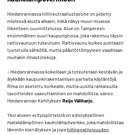
Hiedanrannassa hiilineutraaliustavoite on pidetty
mielessä alusta alkaen, mikä näkyy muun muassa
liikenteen suunnittelussa. Alue on Tampereen
ensimmäinen suuri kaupunginosa, joka rakentuu täysin
raitiovaunuun tukeutuen. Raitiovaunu kulkee puhtaasti
tuotetulla sähköllä, mutta päästöttömyyteen vaaditaan
muitakin ilmastotekoja.
– Hiedanrannassa kokeillaan ja toteutetaan kestävän ja
älykkään kaupunkirakentamisen parhaita käytäntöjä.
Rima on asetettu korkealle, mutta uusilla ratkaisuilla
tavoitteiden saavuttaminen on mahdollista, sanoo
Hiedanrannan Kehityksen
Reijo
Väliharju
.
Yksi alueen erityispiirteistä on edistyksellinen
matalalämpöinen kaukolämpöverkko, joka mahdollistaa
lämmön kierrätyksen ja jopa
hiilinegatiivisuuden
.