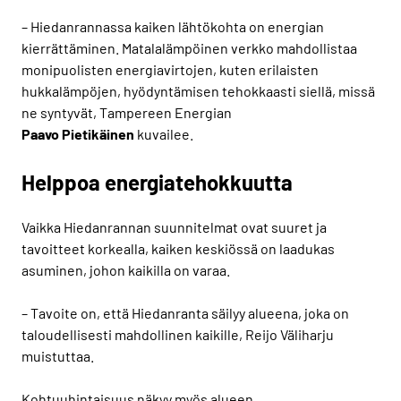
– Hiedanrannassa kaiken lähtökohta on energian
kierrättäminen. Matalalämpöinen verkko mahdollistaa
monipuolisten energiavirtojen, kuten erilaisten
hukkalämpöjen, hyödyntämisen tehokkaasti siellä, missä
ne syntyvät, Tampereen Energian
Paavo
Pietikäinen
kuvailee.
Helppoa energiatehokkuutta
Vaikka Hiedanrannan suunnitelmat ovat suuret ja
tavoitteet korkealla, kaiken keskiössä on laadukas
asuminen, johon kaikilla on varaa.
– Tavoite on, että Hiedanranta säilyy alueena, joka on
taloudellisesti mahdollinen kaikille, Reijo Väliharju
muistuttaa.
Kohtuuhintaisuus näkyy myös alueen