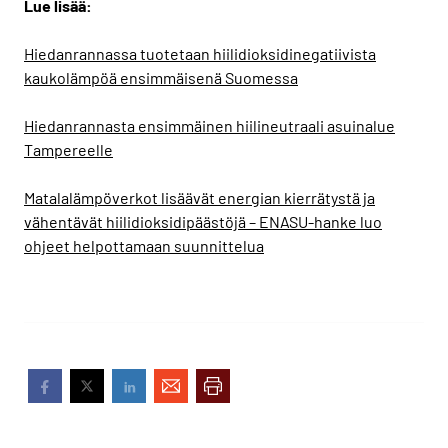
Lue lisää:
Hiedanrannassa tuotetaan hiilidioksidinegatiivista
kaukolämpöä ensimmäisenä Suomessa
Hiedanrannasta ensimmäinen hiilineutraali asuinalue
Tampereelle
Matalalämpöverkot lisäävät energian kierrätystä ja
vähentävät hiilidioksidipäästöjä – ENASU-hanke luo
ohjeet helpottamaan suunnittelua