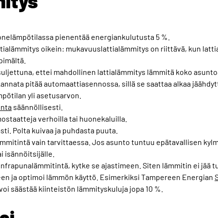
itys
nelämpötilassa pienentää energiankulutusta 5 %.
ialämmitys oikein: mukavuuslattialämmitys on riittävä, kun latti
mpimältä.
uljettuna, ettei mahdollinen lattialämmitys lämmitä koko asunto
nnata pitää automaattiasennossa, sillä se saattaa alkaa jäähdy
pötilan yli asetusarvon.
inta
säännöllisesti.
ostaatteja verhoilla tai huonekaluilla.
sti. Polta kuivaa ja puhdasta puuta.
mmitintä vain tarvittaessa. Jos asunto tuntuu epätavallisen kylmäl
i isännöitsijälle.
frapunalämmitintä, kytke se ajastimeen. Siten lämmitin ei jää turh
een ja optimoi lämmön käyttö. Esimerkiksi Tampereen Energian
voi säästää kiinteistön lämmityskuluja jopa 10 %.
si