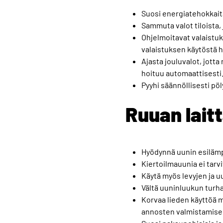
Suosi energiatehokkaita
Sammuta valot tiloista, 
Ohjelmoitavat valaistuk
valaistuksen käytöstä 
Ajasta jouluvalot, jotta
hoituu automaattisesti
Pyyhi säännöllisesti pö
Ruuan lait
Hyödynnä uunin esilämpö
Kiertoilmauunia ei tarvi
Käytä myös levyjen ja u
Vältä uuninluukun turh
Korvaa lieden käyttöä m
annosten valmistamise