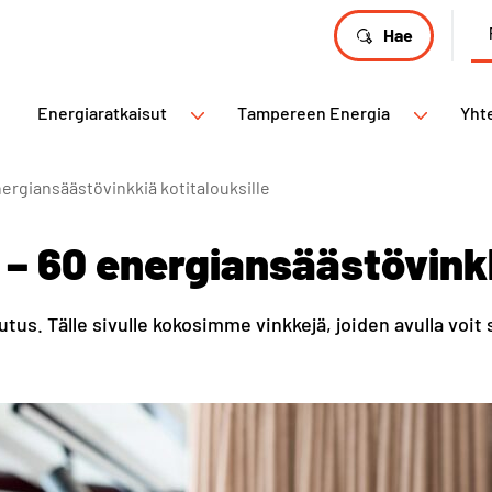
Hae
Energiaratkaisut
Tampereen Energia
Yht
nergiansäästövinkkiä kotitalouksille
 – 60 energiansäästövinkk
tus. Tälle sivulle kokosimme vinkkejä, joiden avulla voit