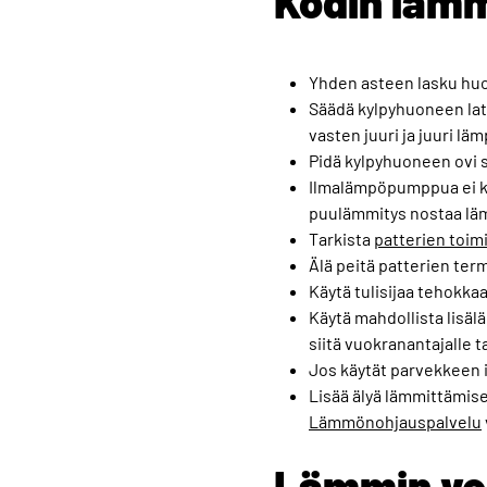
Kodin lämm
Yhden asteen lasku huo
Säädä kylpyhuoneen latt
vasten juuri ja juuri lä
Pidä kylpyhuoneen ovi s
Ilmalämpöpumppua ei ka
puulämmitys nostaa läm
Tarkista
patterien toim
Älä peitä patterien term
Käytä tulisijaa tehokkaa
Käytä mahdollista lisälä
siitä vuokranantajalle ta
Jos käytät parvekkeen in
Lisää älyä lämmittämis
Lämmönohjauspalvelu
Lämmin ve