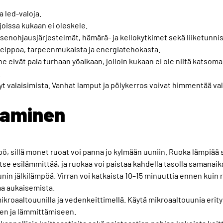
 led-valoja.
joissa kukaan ei oleskele.
senohjausjärjestelmät, hämärä- ja kellokytkimet sekä liiketunni
helppoa, tarpeenmukaista ja energiatehokasta.
 ne eivät pala turhaan yöaikaan, jolloin kukaan ei ole niitä kats
.
lyt valaisimista. Vanhat lamput ja pölykerros voivat himmentää va
taminen
, sillä monet ruoat voi panna jo kylmään uuniin. Ruoka lämpiää s
tse esilämmittää, ja ruokaa voi paistaa kahdella tasolla samanaik
unin jälkilämpöä. Virran voi katkaista 10–15 minuuttia ennen kuin 
aa aukaisemista.
ikroaaltouunilla ja vedenkeittimellä. Käytä mikroaaltouunia erity
en ja lämmittämiseen.