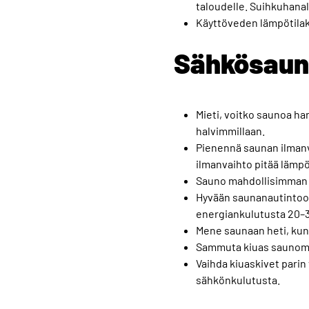
taloudelle. Suihkuhanall
Käyttöveden lämpötilaks
Sähkösau
Mieti, voitko saunoa har
halvimmillaan.
Pienennä saunan ilmanva
ilmanvaihto pitää lämpö
Sauno mahdollisimman v
Hyvään saunanautintoon
energiankulutusta 20–
Mene saunaan heti, kun
Sammuta kiuas saunomis
Vaihda kiuaskivet parin
sähkönkulutusta.