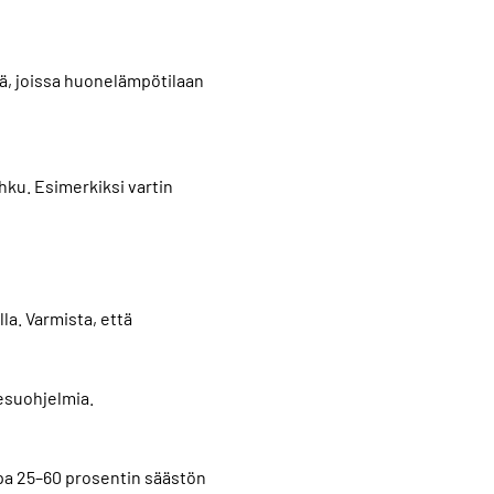
ä, joissa huonelämpötilaan
hku. Esimerkiksi vartin
la. Varmista, että
pesuohjelmia.
opa 25–60 prosentin säästön