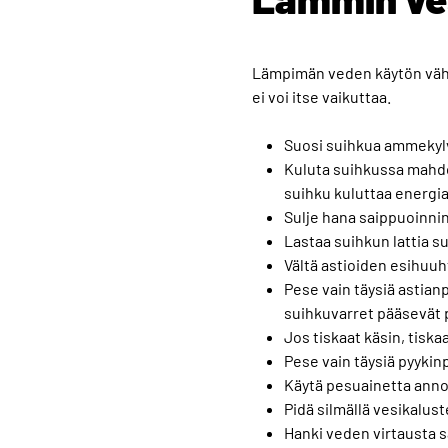
Lämpimän veden käytön vähe
ei voi itse vaikuttaa.
Suosi suihkua ammekylv
Kuluta suihkussa mahdol
suihku kuluttaa energi
Sulje hana saippuoinnin
Lastaa suihkun lattia s
Vältä astioiden esihuuh
Pese vain täysiä astianp
suihkuvarret pääsevät 
Jos tiskaat käsin, tiska
Pese vain täysiä pyykin
Käytä pesuainetta annos
Pidä silmällä vesikalust
Hanki veden virtausta s