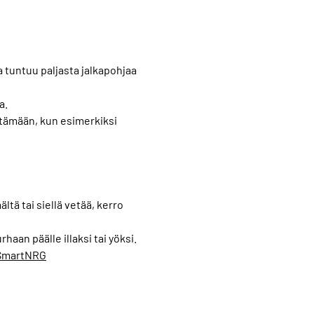
a tuntuu paljasta jalkapohjaa
a.
ttämään, kun esimerkiksi
tä tai siellä vetää, kerro
aan päälle illaksi tai yöksi.
SmartNRG