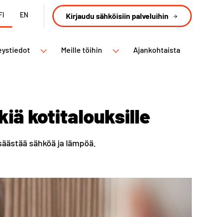
FI
EN
Kirjaudu sähköisiin palveluihin
eystiedot
Meille töihin
Ajankohtaista
iä kotitalouksille
 säästää sähköä ja lämpöä.