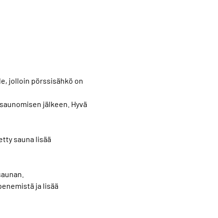
le, jolloin pörssisähkö on
a saunomisen jälkeen. Hyvä
tty sauna lisää
saunan.
penemistä ja lisää