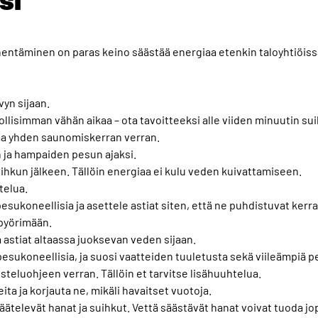
ntäminen on paras keino säästää energiaa etenkin taloyhtiöiss
yn sijaan.
lisimman vähän aikaa – ota tavoitteeksi alle viiden minuutin sui
aa yhden saunomiskerran verran.
 ja hampaiden pesun ajaksi.
uihkun jälkeen. Tällöin energiaa ei kulu veden kuivattamiseen.
telua.
esukoneellisia ja asettele astiat siten, että ne puhdistuvat kerral
pyörimään.
a astiat altaassa juoksevan veden sijaan.
pesukoneellisia, ja suosi vaatteiden tuuletusta sekä viileämpiä 
teluohjeen verran. Tällöin et tarvitse lisähuuhtelua.
eita ja korjauta ne, mikäli havaitset vuotoja.
äätelevät hanat ja suihkut. Vettä säästävät hanat voivat tuoda j