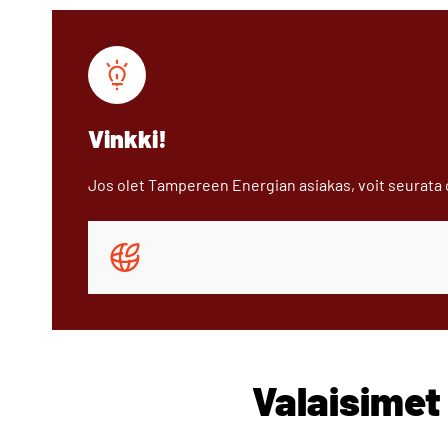
Vinkki!
Jos olet Tampereen Energian asiakas, voit seurata
Valaisimet