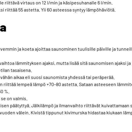
e riittävä virtaus on 12 l/min ja käsipesuhanalle 6 l/min.
i riittää 55 astetta. Yli 60 asteessa syntyy lämpöhäviötä.
na
vemmin ja koeta ajoittaa saunominen tuulisille päiville ja tunneil
ihtoa lämmityksen ajaksi, mutta lisää sitä saunomisen ajaksi j
tilan tasaisena.
ähän aikaa eli suosi saunomista yhdessä tai peräperää.
 riittää lempeä lämpö +70–80 astetta. Sataan asteeseen lämmite
30 %.
 se on valmis.
en päätyttyä. Jälkilämpö ja ilmanvaihto riittävät kuivattamaan 
 vuoden välein. Kivistä tippunut kivimurska hidastaa kiukaan läm