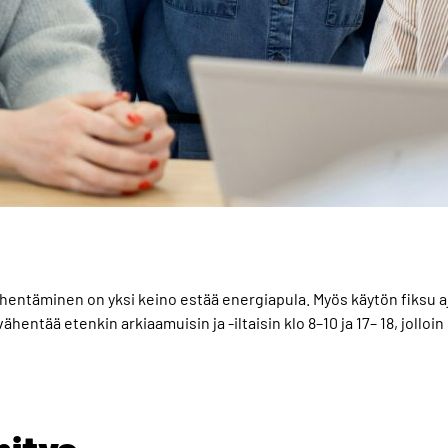
entäminen on yksi keino estää energiapula. Myös käytön fiksu a
hentää etenkin arkiaamuisin ja -iltaisin klo 8–10 ja 17– 18, jolloi