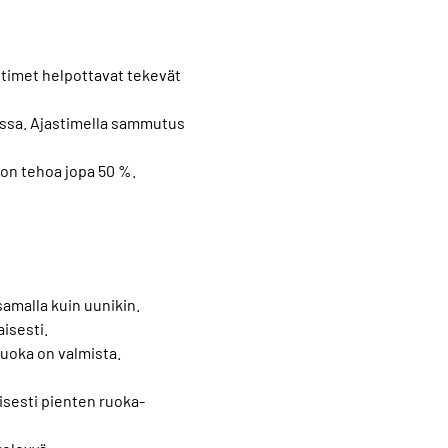
stimet helpottavat tekevät
omassa. Ajastimella sammutus
lon tehoa jopa 50 %.
amalla kuin uunikin.
aisesti.
ruoka on valmista.
isesti pienten ruoka-