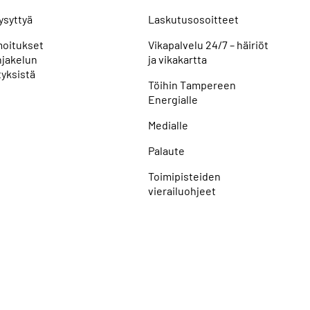
ysyttyä
Laskutusosoitteet
lmoitukset
Vikapalvelu 24/7 – häiriöt
jakelun
ja vikakartta
yksistä
Töihin Tampereen
Energialle
Medialle
Palaute
Toimipisteiden
vierailuohjeet
Seuraa meitä: