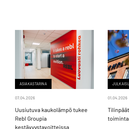
ASIAKASTARINA
JULKAIS
07.04.2026
01.04.2026
Uusiutuva kaukolämpö tukee
Tilinpäät
Rebl Groupia
toimint
kestävyystavoitteissa