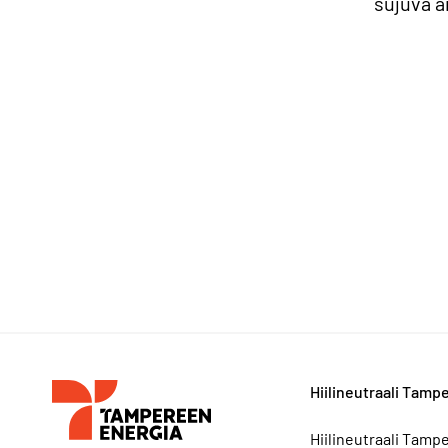
sujuva a
Hiilineutraali Tamp
Hiilineutraali Tamp