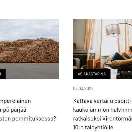
I
ASIAKASTARINA
05.03.2026
amperelainen
Kattava vertailu osoitti
mpö pärjää
kaukolämmön halvimm
isten pommituksessa?
ratkaisuksi Virontörm
10:n taloyhtiölle