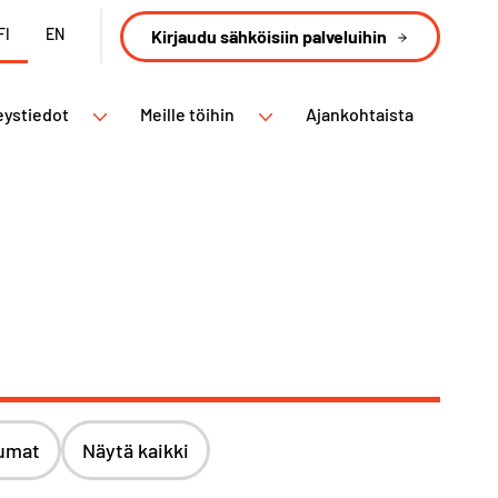
FI
EN
Kirjaudu sähköisiin palveluihin
eystiedot
Meille töihin
Ajankohtaista
umat
Näytä kaikki