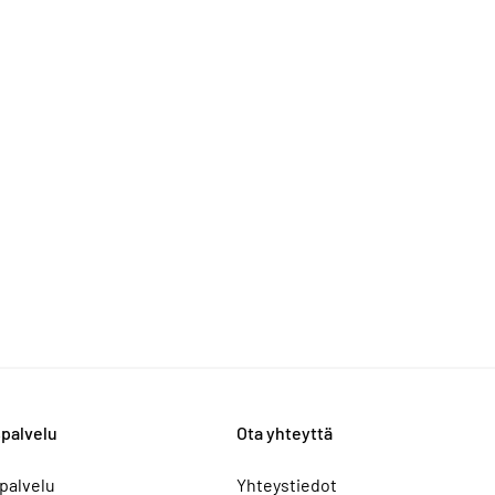
palvelu
Ota yhteyttä
palvelu
Yhteystiedot