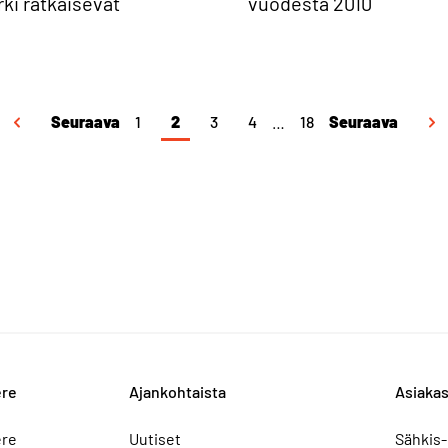
rki ratkaisevat
vuodesta 2010
Seuraava
1
2
3
4
…
18
Seuraava
ere
Ajankohtaista
Asiakas
ere
Uutiset
Sähkis-