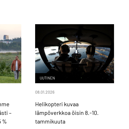
UUTINEN
08.01.2026
mme
Helikopteri kuvaa
sti –
lämpöverkkoa öisin 8.-10.
5 %
tammikuuta