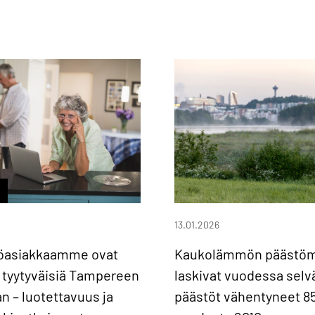
13.01.2026
iöasiakkaamme ovat
Kaukolämmön päästö
 tyytyväisiä Tampereen
laskivat vuodessa selvä
n – luotettavuus ja
päästöt vähentyneet 8