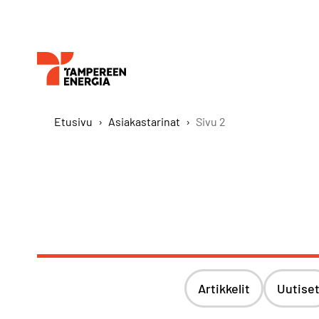
Etusivu
›
Asiakastarinat
›
Sivu 2
Artikkelit
Uutise