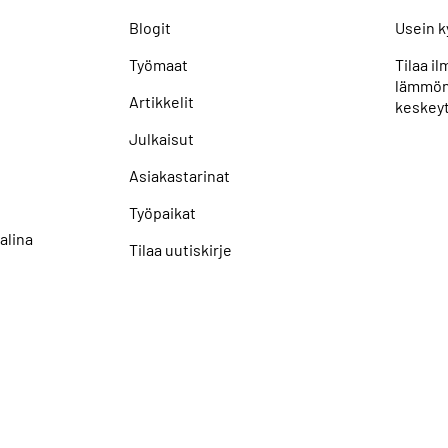
Blogit
Usein k
Työmaat
Tilaa i
lämmön
Artikkelit
keskeyt
Julkaisut
Asiakastarinat
Työpaikat
alina
Tilaa uutiskirje
uoja
Näytä evästeasetukseni