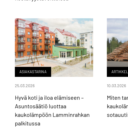
ASIAKASTARINA
ARTIKKEL
25.03.2026
10.03.2026
Hyvä koti ja iloa elämiseen –
Miten t
Asuntosäätiö luottaa
kaukolä
kaukolämpöön Lamminrahkan
sotauut
palkitussa