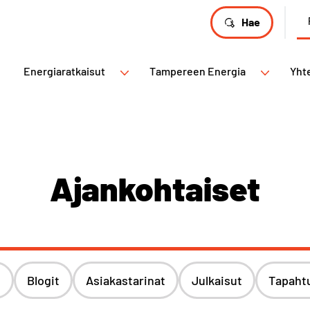
Hae
Energiaratkaisut
Tampereen Energia
Yht
Ajankohtaiset
t
Blogit
Asiakastarinat
Julkaisut
Tapaht