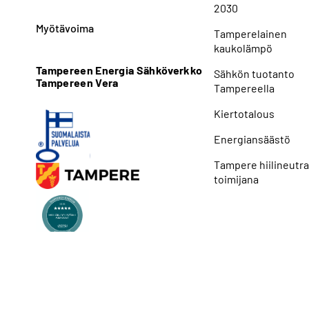
2030
Myötävoima
Tamperelainen
kaukolämpö
Tampereen Energia Sähköverkko
Sähkön tuotanto
Tampereen Vera
Tampereella
Kiertotalous
Energiansäästö
Tampere hiilineutra
toimijana
Saavutettavuusselosteet
Tietos
Tampereen Energia 2026