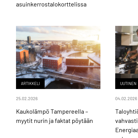
asuinkerrostalokorttelissa
ARTIKKELI
UUTINEN
25.02.2026
04.02.2026
Kaukolämpö Tampereella –
Taloyht
myytit nurin ja faktat pöytään
vahvasti
Energiaa