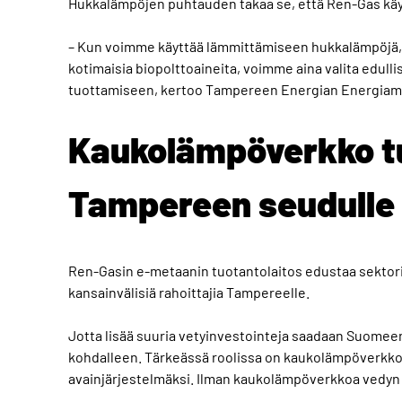
Hukkalämpöjen puhtauden takaa se, että Ren-Gas kä
– Kun voimme käyttää lämmittämiseen hukkalämpöjä, 
kotimaisia biopolttoaineita, voimme aina valita ed
tuottamiseen, kertoo Tampereen Energian Energiama
Kaukolämpöverkko tu
Tampereen seudulle
Ren-Gasin e-metaanin tuotantolaitos edustaa sektori-
kansainvälisiä rahoittajia Tampereelle.
Jotta lisää suuria vetyinvestointeja saadaan Suomee
kohdalleen. Tärkeässä roolissa on kaukolämpöverkko
avainjärjestelmäksi. Ilman kaukolämpöverkkoa vedyn 