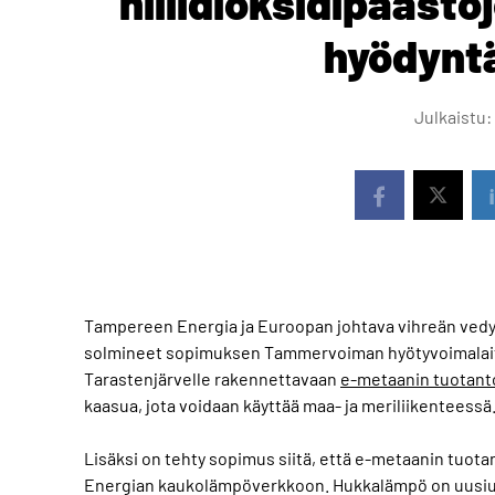
hiilidioksidipääst
hyödynt
Julkaistu:
Tampereen Energia ja Euroopan johtava vihreän vedy
solmineet sopimuksen Tammervoiman hyötyvoimalaito
Tarastenjärvelle rakennettavaan
e-metaanin tuotant
kaasua, jota voidaan käyttää maa- ja meriliikenteessä
Lisäksi on tehty sopimus siitä, että e-metaanin tuo
Energian kaukolämpöverkkoon. Hukkalämpö on uusiu