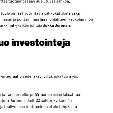
yttää tuotannossaan uusiutuvaa sähköä.
tuulivoimaa hyödyntäviä sähkökattiloita sekä
ullisimman ja puhtaimman lämmönlähteen kaukolämmön
rkkinat-yksikön johtaja
Jukka Joronen
.
o investointeja
integraation edelläkävijyyttä, joka tuo myös
n ja Tampereelle, pitää monen asian loksahtaa
, jota Joronen nimittää sektorikytkennän
ja tuulivoiman tuottaminen ei ole tehokasta.