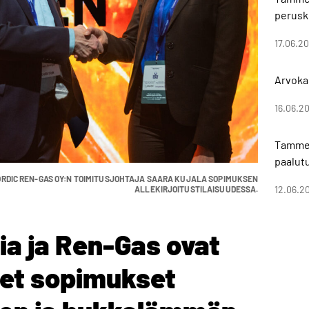
perusk
17.06.2
Arvoka
16.06.2
Tammer
paalut
ORDIC REN-GAS OY:N TOIMITUSJOHTAJA SAARA KUJALA SOPIMUKSEN
12.06.2
ALLEKIRJOITUSTILAISUUDESSA.
a ja Ren-Gas ovat
neet sopimukset