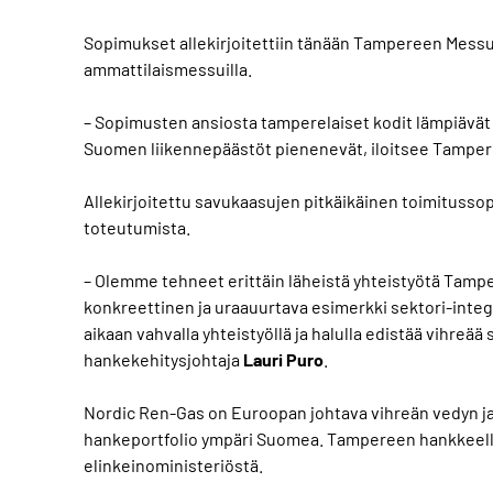
Sopimukset allekirjoitettiin tänään Tampereen Messu-
ammattilaismessuilla.
– Sopimusten ansiosta tamperelaiset kodit lämpiävä
Suomen liikennepäästöt pienenevät, iloitsee Tamper
Allekirjoitettu savukaasujen pitkäikäinen toimitus
toteutumista.
– Olemme tehneet erittäin läheistä yhteistyötä Tamp
konkreettinen ja uraauurtava esimerkki sektori-integr
aikaan vahvalla yhteistyöllä ja halulla edistää vihre
hankekehitysjohtaja
Lauri Puro
.
Nordic Ren-Gas on Euroopan johtava vihreän vedyn ja
hankeportfolio ympäri Suomea. Tampereen hankkeelle 
elinkeinoministeriöstä.