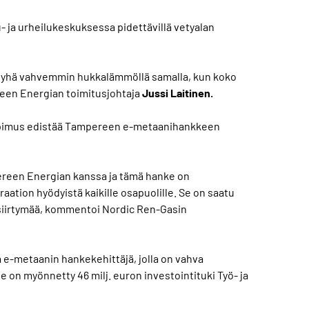
 ja urheilukeskuksessa pidettävillä vetyalan
t yhä vahvemmin hukkalämmöllä samalla, kun koko
een Energian toimitusjohtaja
Jussi Laitinen.
sopimus edistää Tampereen e-metaanihankkeen
ereen Energian kanssa ja tämä hanke on
aation hyödyistä kaikille osapuolille. Se on saatu
ää siirtymää, kommentoi Nordic Ren-Gasin
 e-metaanin hankekehittäjä, jolla on vahva
on myönnetty 46 milj. euron investointituki Työ- ja