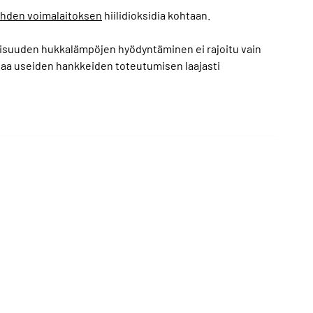
ahden voimalaitoksen
hiilidioksidia kohtaan.
lisuuden hukkalämpöjen hyödyntäminen ei rajoitu vain
taa useiden hankkeiden toteutumisen laajasti