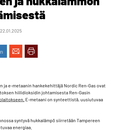
öjen ja hukkalämmön
ämisestä
 22.01.2025
n ja e-metaanin hankekehittäjä Nordic Ren-Gas ovat
ksen hiilidioksidin johtamisesta Ren-Gasin
olaitokseen.
E-metaani on synteettistä, uusiutuvaa
.
tannossa syntyvä hukkalämpö siirretään Tampereen
tuvaa energiaa.