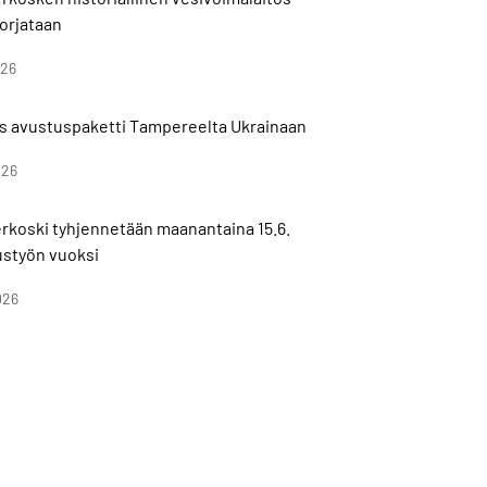
orjataan
026
s avustuspaketti Tampereelta Ukrainaan
026
koski tyhjennetään maanantaina 15.6.
ustyön vuoksi
026