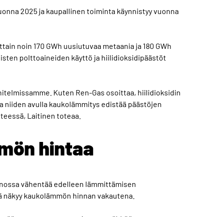
uonna 2025 ja kaupallinen toiminta käynnistyy vuonna
ttain noin 170 GWh uusiutuvaa metaania ja 180 GWh
isten polttoaineiden käyttö ja hiilidioksidipäästöt
unnitelmissamme. Kuten Ren-Gas osoittaa, hiilidioksidin
ja niiden avulla kaukolämmitys edistää päästöjen
nteessä, Laitinen toteaa.
mön hintaa
ossa vähentää edelleen lämmittämisen
mikä näkyy kaukolämmön hinnan vakautena.