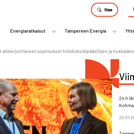
Hae
Energiaratkaisut
Tampereen Energia
Yht
 allekirjoittaneet sopimukset hiilidioksidipäästöjen ja hukkal
Vii
24 h l
Kohma
20.07.2
Tammer