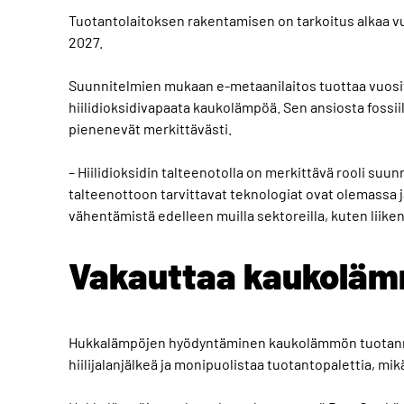
Tuotantolaitoksen rakentamisen on tarkoitus alkaa v
2027.
Suunnitelmien mukaan e-metaanilaitos tuottaa vuosi
hiilidioksidivapaata kaukolämpöä. Sen ansiosta fossiil
pienenevät merkittävästi.
– Hiilidioksidin talteenotolla on merkittävä rooli su
talteenottoon tarvittavat teknologiat ovat olemassa 
vähentämistä edelleen muilla sektoreilla, kuten liike
Vakauttaa kaukoläm
Hukkalämpöjen hyödyntäminen kaukolämmön tuotann
hiilijalanjälkeä ja monipuolistaa tuotantopalettia, 