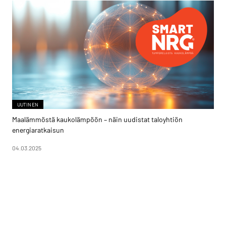
UUTINEN
Maalämmöstä kaukolämpöön – näin uudistat taloyhtiön
energiaratkaisun
04.03.2025