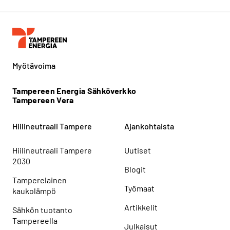
Myötävoima
Tampereen Energia Sähköverkko
Tampereen Vera
Hiilineutraali Tampere
Ajankohtaista
Hiilineutraali Tampere
Uutiset
2030
Blogit
Tamperelainen
Työmaat
kaukolämpö
Artikkelit
Sähkön tuotanto
Tampereella
Julkaisut