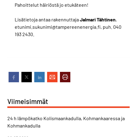
Pahoittelut häiriöstä jo etukäteen!
Lisätietoja antaa rakennuttaja
Jalmari Tähtinen
,
etunimi.sukunimi@tampereenenergia.fi, puh. 040
193 2430.
Viimeisimmät
24 h lämpökatko Kolismaankadulla, Kohmankaaressa ja
Kohmankadulla