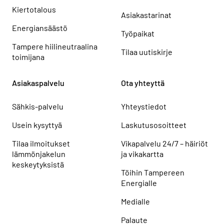
Kiertotalous
Asiakastarinat
Energiansäästö
Työpaikat
Tampere hiilineutraalina
Tilaa uutiskirje
toimijana
Asiakaspalvelu
Ota yhteyttä
Sähkis-palvelu
Yhteystiedot
Usein kysyttyä
Laskutusosoitteet
Tilaa ilmoitukset
Vikapalvelu 24/7 – häiriöt
lämmönjakelun
ja vikakartta
keskeytyksistä
Töihin Tampereen
Energialle
Medialle
Palaute