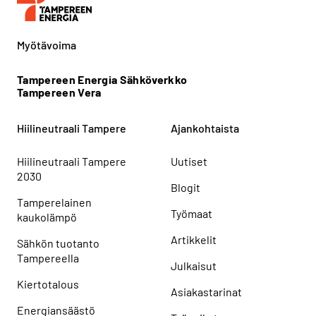
Myötävoima
Tampereen Energia Sähköverkko
Tampereen Vera
Hiilineutraali Tampere
Ajankohtaista
Hiilineutraali Tampere
Uutiset
2030
Blogit
Tamperelainen
Työmaat
kaukolämpö
Artikkelit
Sähkön tuotanto
Tampereella
Julkaisut
Kiertotalous
Asiakastarinat
Energiansäästö