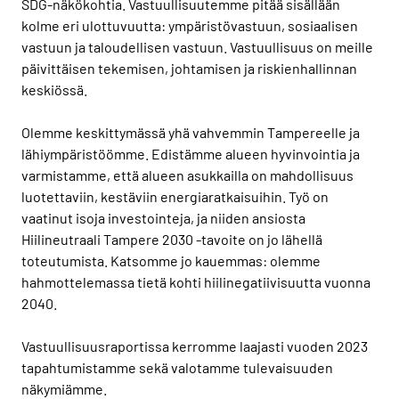
SDG-näkökohtia. Vastuullisuutemme pitää sisällään
kolme eri ulottuvuutta: ympäristövastuun, sosiaalisen
vastuun ja taloudellisen vastuun. Vastuullisuus on meille
päivittäisen tekemisen, johtamisen ja riskienhallinnan
keskiössä.
Olemme keskittymässä yhä vahvemmin Tampereelle ja
lähiympäristöömme. Edistämme alueen hyvinvointia ja
varmistamme, että alueen asukkailla on mahdollisuus
luotettaviin, kestäviin energiaratkaisuihin. Työ on
vaatinut isoja investointeja, ja niiden ansiosta
Hiilineutraali Tampere 2030 -tavoite on jo lähellä
toteutumista. Katsomme jo kauemmas: olemme
hahmottelemassa tietä kohti hiilinegatiivisuutta vuonna
2040.
Vastuullisuusraportissa kerromme laajasti vuoden 2023
tapahtumistamme sekä valotamme tulevaisuuden
näkymiämme.