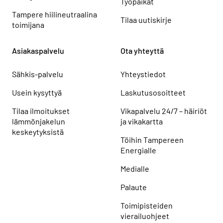
Työpaikat
Tampere hiilineutraalina
Tilaa uutiskirje
toimijana
Asiakaspalvelu
Ota yhteyttä
Sähkis-palvelu
Yhteystiedot
Usein kysyttyä
Laskutusosoitteet
Tilaa ilmoitukset
Vikapalvelu 24/7 – häiriöt
lämmönjakelun
ja vikakartta
keskeytyksistä
Töihin Tampereen
Energialle
Medialle
Palaute
Toimipisteiden
vierailuohjeet