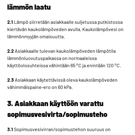
lämmön laatu
2.1
Lämpö siirretään asiakkaalle suljetussa putkistossa
kiertävän kaukolämpöveden avulla. Kaukolämpövesi on
lämmönmyyjän omaisuutta.
2.2
Asiakkaalle tulevan kaukolämpöveden lämpötila
lämmönluovutuspaikassa on normaaleissa
o
o
käyttöolosuhteissa vähintään 65
C ja enintään 120
C.
2.3
Asiakkaan käytettävissä oleva kaukolämpöveden
vähimmäispaine-ero on 60 kPa.
3. Asiakkaan käyttöön varattu
sopimusvesivirta/sopimusteho
3.1
Sopimusvesivirran/sopimustehon suuruus on