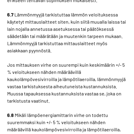
erikseen tehtävän sopimuksen mukaisesti.
6.7
Lämmönmyyjä tarkistuttaa lämmön veloituksessa
käytetyt mittauslaitteet siten, kuin siitä muualla laissa tai
lain nojalla annetussa asetuksessa tai päätöksessä
säädetään tai määrätään ja muutenkin tarpeen mukaan.
Lämmönmyyjä tarkistuttaa mittauslaitteet myös
asiakkaan pyynnöstä.
Jos mittauksen virhe on suurempi kuin keskimäärin +/- 5
% veloitukseen nähden määräävillä
kaukolämpövesivirroilla ja lämpötilaeroilla, lämmönmyyjä
vastaa tarkistuksesta aiheutuneista kustannuksista.
Muussa tapauksessa kustannuksista vastaa se, joka on
tarkistusta vaatinut.
6.8
Mikäli lämpöenergiamittarin virhe on todettu
suuremmaksi kuin +/- 5 % veloitukseen nähden
määräävillä kaukolämpövesivirroilla ja lämpötilaeroilla,