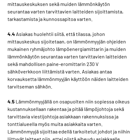
mittauskeskuksen sekä muiden lämmönkäytön
seurantaa varten tarvittavien laitteiden sijoittamista,
tarkastamista ja kunnossapitoa varten.
4.4
Asiakas huolehtii siitä, että tilassa, johon
mittauskeskus sijoitetaan, on lämmönmyyjän ohjeiden
mukainen ryhmäjohto lämpöenergiamittarin ja muiden
lämmönkäytön seurantaa varten tarvittavien laitteiden
sekä mahdollisen paine-eromittarin 230 V
sähköverkkoon liittämistä varten. Asiakas antaa
korvauksetta lämmönmyyjän käyttöön näiden laitteiden
tarvitseman sähkön.
4.5
Lämmönmyyjällä on osapuolten niin sopiessa oikeus
kustannuksellaan rakentaa ja pitää lämpöjohtoja sekä
tarvittavia viestijohtoja asiakkaan rakennuksissa ja
tonttialueella myös muita asiakkaita varten.
Lämmönmyyjä sijoittaa edellä tarkoitetut johdot ja niihin
liittyvät laitteet niin, ettei niistä aiheudu asiakkaalle