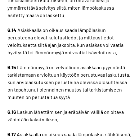
tosiasialliseen kulutukseen, on oltava selkeä ja
ymmärrettävä selvitys siitä, miten lämpölaskussa
esitetty määrä on laskettu.
6.14
Asiakkaalla on oikeus saada lämpölaskun
perusteena olevat kulutustiedot ja mittaustiedot
veloituksetta siltä ajan jaksolta, kun asiakas voi vaatia
hyvitystä tai lämmönmyyjä voi vaatia lisäveloitusta.
6.15
Lämmönmyyjä on velvollinen asiakkaan pyynnöstä
tarkistamaan arvioituun käyttöön perustuvaa laskutusta,
kun arviolaskutuksen perusteina olevissa olosuhteissa
on tapahtunut olennainen muutos tai tarkistamiseen
muuten on perusteltua syytä.
6.16
Laskun lähettämisen ja eräpäivän välillä on oltava
vähintään kaksi viikkoa.
6.17
Asiakkaalla on oikeus saada lämpölaskut sähköisenä.