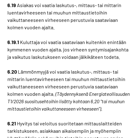
6.19
Asiakas voi vaatia laskutus-, mittaus- tai mittarin
luentavirheeseen tai muuhun mittaustietoihin
vaikuttaneeseen virheeseen perustuvia saataviaan
kolmen vuoden ajalta.
6.19.1
Kuluttaja voi vaatia saataviaan kuitenkin enintään
kymmenen vuoden ajalta, jos virheen syntymisajankohta
ja vaikutus laskutukseen voidaan jälkikäteen todeta.
6.20
Lämmönmyyjä voi vaatia laskutus-, mittaus- tai
mittarin luentavirheeseen tai muuhun mittaustietoihin
vaikuttaneeseen virheeseen perustuvia saataviaan
kolmen vuoden ajalta.
(Täydennyksenä Energiateollisuuden
T1/2026 suositusehtoihin lisätty kohtaan 6.20 ”tai muuhun
mittaustietoihin vaikuttaneeseen virheeseen”).
6.21
Hyvitys tai veloitus suoritetaan mittauslaitteiden
tarkistukseen, asiakkaan aikaisempiin ja myöhempiin