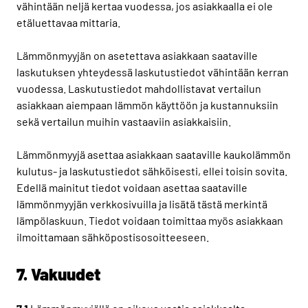
vähintään neljä kertaa vuodessa, jos asiakkaalla ei ole
etäluettavaa mittaria.
Lämmönmyyjän on asetettava asiakkaan saataville
laskutuksen yhteydessä laskutustiedot vähintään kerran
vuodessa. Laskutustiedot mahdollistavat vertailun
asiakkaan aiempaan lämmön käyttöön ja kustannuksiin
sekä vertailun muihin vastaaviin asiakkaisiin.
Lämmönmyyjä asettaa asiakkaan saataville kaukolämmön
kulutus- ja laskutustiedot sähköisesti, ellei toisin sovita.
Edellä mainitut tiedot voidaan asettaa saataville
lämmönmyyjän verkkosivuilla ja lisätä tästä merkintä
lämpölaskuun. Tiedot voidaan toimittaa myös asiakkaan
ilmoittamaan sähköpostisosoitteeseen.
7. Vakuudet