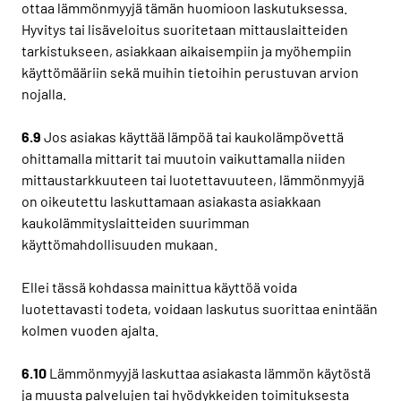
ottaa lämmönmyyjä tämän huomioon laskutuksessa.
Hyvitys tai lisäveloitus suoritetaan mittauslaitteiden
tarkistukseen, asiakkaan aikaisempiin ja myöhempiin
käyttömääriin sekä muihin tietoihin perustuvan arvion
nojalla.
6.9
Jos asiakas käyttää lämpöä tai kaukolämpövettä
ohittamalla mittarit tai muutoin vaikuttamalla niiden
mittaustarkkuuteen tai luotettavuuteen, lämmönmyyjä
on oikeutettu laskuttamaan asiakasta asiakkaan
kaukolämmityslaitteiden suurimman
käyttömahdollisuuden mukaan.
Ellei tässä kohdassa mainittua käyttöä voida
luotettavasti todeta, voidaan laskutus suorittaa enintään
kolmen vuoden ajalta.
6.10
Lämmönmyyjä laskuttaa asiakasta lämmön käytöstä
ja muusta palvelujen tai hyödykkeiden toimituksesta