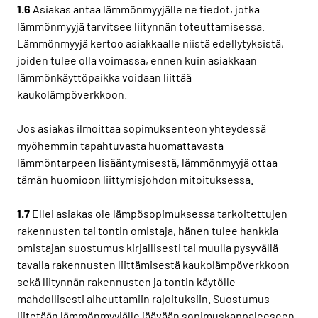
1.6
Asiakas antaa lämmönmyyjälle ne tiedot, jotka
lämmönmyyjä tarvitsee liitynnän toteuttamisessa.
Lämmönmyyjä kertoo asiakkaalle niistä edellytyksistä,
joiden tulee olla voimassa, ennen kuin asiakkaan
lämmönkäyttöpaikka voidaan liittää
kaukolämpöverkkoon.
Jos asiakas ilmoittaa sopimuksenteon yhteydessä
myöhemmin tapahtuvasta huomattavasta
lämmöntarpeen lisääntymisestä, lämmönmyyjä ottaa
tämän huomioon liittymisjohdon mitoituksessa.
1.7
Ellei asiakas ole lämpösopimuksessa tarkoitettujen
rakennusten tai tontin omistaja, hänen tulee hankkia
omistajan suostumus kirjallisesti tai muulla pysyvällä
tavalla rakennusten liittämisestä kaukolämpöverkkoon
sekä liitynnän rakennusten ja tontin käytölle
mahdollisesti aiheuttamiin rajoituksiin. Suostumus
liitetään lämmönmyyjälle jäävään sopimuskappaleeseen.