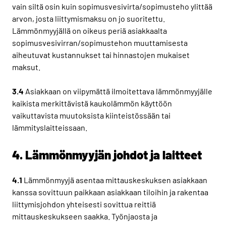
vain siltä osin kuin sopimusvesivirta/sopimusteho ylittää
arvon, josta liittymismaksu on jo suoritettu.
Lämmönmyyjällä on oikeus periä asiakkaalta
sopimusvesivirran/sopimustehon muuttamisesta
aiheutuvat kustannukset tai hinnastojen mukaiset
maksut.
3.4
Asiakkaan on viipymättä ilmoitettava lämmönmyyjälle
kaikista merkittävistä kaukolämmön käyttöön
vaikuttavista muutoksista kiinteistössään tai
lämmityslaitteissaan.
4. Lämmönmyyjän johdot ja laitteet
4.1
Lämmönmyyjä asentaa mittauskeskuksen asiakkaan
kanssa sovittuun paikkaan asiakkaan tiloihin ja rakentaa
liittymisjohdon yhteisesti sovittua reittiä
mittauskeskukseen saakka. Työnjaosta ja