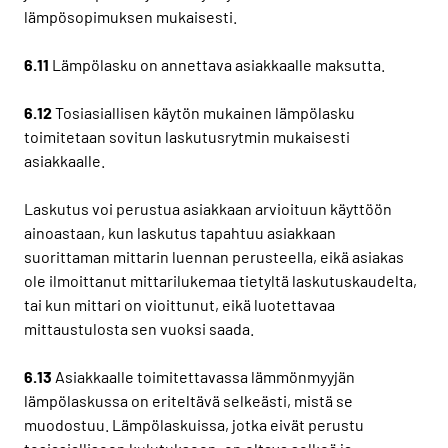
lämpösopimuksen mukaisesti.
6.11
Lämpölasku on annettava asiakkaalle maksutta.
6.12
Tosiasiallisen käytön mukainen lämpölasku
toimitetaan sovitun laskutusrytmin mukaisesti
asiakkaalle.
Laskutus voi perustua asiakkaan arvioituun käyttöön
ainoastaan, kun laskutus tapahtuu asiakkaan
suorittaman mittarin luennan perusteella, eikä asiakas
ole ilmoittanut mittarilukemaa tietyltä laskutuskaudelta,
tai kun mittari on vioittunut, eikä luotettavaa
mittaustulosta sen vuoksi saada.
6.13
Asiakkaalle toimitettavassa lämmönmyyjän
lämpölaskussa on eriteltävä selkeästi, mistä se
muodostuu. Lämpölaskuissa, jotka eivät perustu