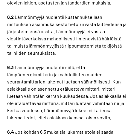
olevien lakien, asetusten ja standardien mukaisia.
6.2
Lämmönmyyjä huolehtii kustannuksellaan
mittauksen asianmukaisesta tietoturvasta laitteidensa ja
järjestelmiensä osalta. Lämmönmyyjä ei vastaa
viestintäverkoissa mahdollisesti ilmenevistä häiriöistä
tai muista lämmönmyyjästä riippumattomista tekijöistä
tai niiden seurauksista.
6.3
Lämmönmyyjä huolehtii siitä, että
lämpöenergiamittarin ja mahdollisten muiden
seurantamittarien lukemat luetaan säännöllisesti. Kun
asiakkaalle on asennettu etäluettava mittari, mittari
luetaan vähintään kerran kuukaudessa. Jos asiakkaalla ei
ole etäluettavaa mittaria, mittari luetaan vähintään neljä
kertaa vuodessa. Lämmönmyyjä lukee mittariensa
lukematiedot, ellei asiakkaan kanssa toisin sovita.
6.4
Jos kohdan 6.3 mukaisia lukematietoja ei saada