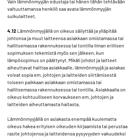
Vain lämmönmyyjän edustaja tai hänen tähän tehtävään
valtuuttamansa henkilö saa avata lämmönmyyjän
sulkulaitteet.
4.12
Lämmönmyyjällä on oikeus säilyttää ja ylläpitää
johtonsa ja muut laitteensa asiakkaan omistamassa tai
hallitsemassa rakennuksessa tai tontilla ilman erillisen
sopimuksen tekemistä myös sen jälkeen, kun
lämpösopimus on päättynyt. Mikäli johdot ja laitteet
aiheuttavat haittaa asiakkaalle, lämmönmyyjä ja asiakas
voivat sopia em. johtojen ja laitteiden siirtämisestä
toiseen paikkaan asiakkaan omistamassa tai
hallitsemassa rakennuksessa tai tontilla. Asiakkaalla on
oikeus kohtuulliseen korvaukseen em. johtojen ja
laitteiden aiheuttamasta haitasta.
Lämmönmyyjällä on asiakasta enempää kuulematta
oikeus hakea erityisen oikeuden kirjaamista tai perustaa
rasite johtojensa ja laitteidensa pysyvyyden vakuudeksi