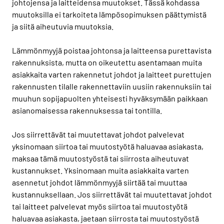
johtojensa ja laitteidensa muutokset. Tässä kohdassa
muutoksilla ei tarkoiteta lämpösopimuksen päättymistä
ja siitä aiheutuvia muutoksia.
Lämmönmyyjä poistaa johtonsa ja laitteensa purettavista
rakennuksista, mutta on oikeutettu asentamaan muita
asiakkaita varten rakennetut johdot ja laitteet purettujen
rakennusten tilalle rakennettaviin uusiin rakennuksiin tai
muuhun sopijapuolten yhteisesti hyväksymään paikkaan
asianomaisessa rakennuksessa tai tontilla.
Jos siirrettävät tai muutettavat johdot palvelevat
yksinomaan siirtoa tai muutostyötä haluavaa asiakasta,
maksaa tämä muutostyöstä tai siirrosta aiheutuvat
kustannukset. Yksinomaan muita asiakkaita varten
asennetut johdot lämmönmyyjä siirtää tai muuttaa
kustannuksellaan. Jos siirrettävät tai muutettavat johdot
tai laitteet palvelevat myös siirtoa tai muutostyötä
haluavaa asiakasta, jaetaan siirrosta tai muutostyöstä