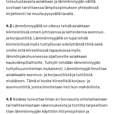
toteutustavasta asiakkaan ja lämmönmyyjän välillä
sovitaan tarvittaessa lämpösopimuksen yhteydessä
kirjallisesti tai muulla pysyvällä tavalla.
4.2
Lämmönmyyjällä on oikeus tehdä asiakkaan
kiinteistössä omien johtojensa ja laitteidensa asennus-
ja korjaustöitä. Lämmönmyyjällä on lupa tehdä
kiinteistössä myös tulityöluvan edellyttämiä töitä sekä
omille että kiireellisissä tapauksissa myös
lämmönjakohuoneessa sijaitseville asiakkaan
kaukolämpölaitteille. Tulityöt tehdään lämmönmyyjän
tulityösuunnitelman mukaisesti. Lämmönmyyjä ilmoittaa
asiakkaalle asennus- ja korjaustöistä ja tulitöistä
etukäteen. Tämä ei koske kiireellisiä korjaus- ja
asennustöitä, joista ilmoitetaan heti kun mahdollista.
4.3
Asiakas luovuttaa ilman eri korvausta omistamastaan
tai hallitsemastaan rakennuksesta ja tontilta tarpeellisen
tilan lämmönmyyjän käyttöön liittymisjohdon ja