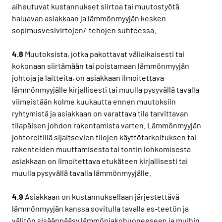
aiheutuvat kustannukset siirtoa tai muutostyötä
haluavan asiakkaan ja lämmönmyyjän kesken
sopimusvesivirtojen/-tehojen suhteessa.
4.8
Muutoksista, jotka pakottavat väliaikaisesti tai
kokonaan siirtämään tai poistamaan lämmönmyyjän
johtoja ja laitteita, on asiakkaan ilmoitettava
lämmönmyyjälle kirjallisesti tai muulla pysyvällä tavalla
viimeistään kolme kuukautta ennen muutoksiin
ryhtymistä ja asiakkaan on varattava tila tarvittavan
tilapäisen johdon rakentamista varten. Lämmönmyyjän
johtoreitillä sijaitsevien tilojen käyttötarkoituksen tai
rakenteiden muuttamisesta tai tontin lohkomisesta
asiakkaan on ilmoitettava etukäteen kirjallisesti tai
muulla pysyvällä tavalla lämmönmyyjälle.
4.9
Asiakkaan on kustannuksellaan järjestettävä
lämmönmyyjän kanssa sovitulla tavalla es-teetön ja
välitön sisäänpääsy lämmönjakohuoneeseen ja muihin