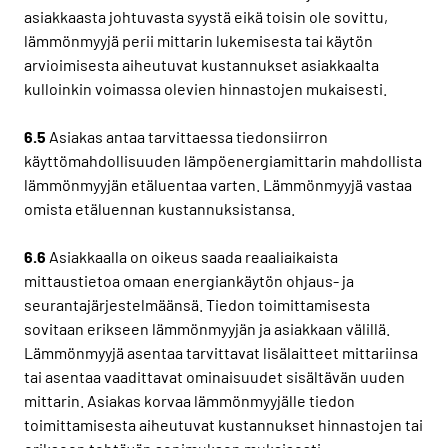
asiakkaasta johtuvasta syystä eikä toisin ole sovittu,
lämmönmyyjä perii mittarin lukemisesta tai käytön
arvioimisesta aiheutuvat kustannukset asiakkaalta
kulloinkin voimassa olevien hinnastojen mukaisesti.
6.5
Asiakas antaa tarvittaessa tiedonsiirron
käyttömahdollisuuden lämpöenergiamittarin mahdollista
lämmönmyyjän etäluentaa varten. Lämmönmyyjä vastaa
omista etäluennan kustannuksistansa.
6.6
Asiakkaalla on oikeus saada reaaliaikaista
mittaustietoa omaan energiankäytön ohjaus- ja
seurantajärjestelmäänsä. Tiedon toimittamisesta
sovitaan erikseen lämmönmyyjän ja asiakkaan välillä.
Lämmönmyyjä asentaa tarvittavat lisälaitteet mittariinsa
tai asentaa vaadittavat ominaisuudet sisältävän uuden
mittarin. Asiakas korvaa lämmönmyyjälle tiedon
toimittamisesta aiheutuvat kustannukset hinnastojen tai