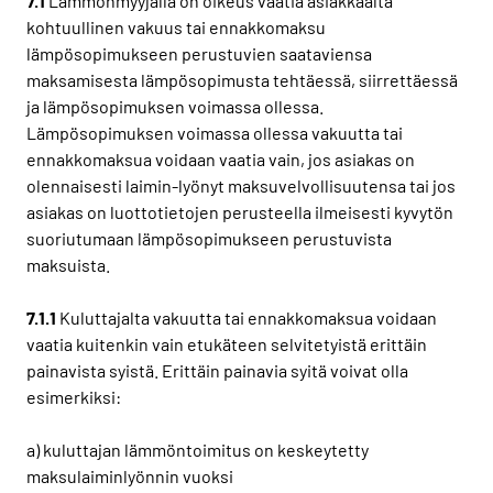
7.1
Lämmönmyyjällä on oikeus vaatia asiakkaalta
kohtuullinen vakuus tai ennakkomaksu
lämpösopimukseen perustuvien saataviensa
maksamisesta lämpösopimusta tehtäessä, siirrettäessä
ja lämpösopimuksen voimassa ollessa.
Lämpösopimuksen voimassa ollessa vakuutta tai
ennakkomaksua voidaan vaatia vain, jos asiakas on
olennaisesti laimin-lyönyt maksuvelvollisuutensa tai jos
asiakas on luottotietojen perusteella ilmeisesti kyvytön
suoriutumaan lämpösopimukseen perustuvista
maksuista.
7.1.1
Kuluttajalta vakuutta tai ennakkomaksua voidaan
vaatia kuitenkin vain etukäteen selvitetyistä erittäin
painavista syistä. Erittäin painavia syitä voivat olla
esimerkiksi:
a) kuluttajan lämmöntoimitus on keskeytetty
maksulaiminlyönnin vuoksi