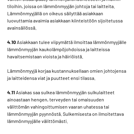
tiloihin, joissa on lämmönmyyjän johtoja tai laitteita.
Lämmönmyyjällä on oikeus säilyttää asiakkaan
luovuttamia avaimia asiakkaan kiinteistöön sijoitetussa
avainsäilössä.
4.10
Asiakkaan tulee viipymättä ilmoittaa lämmönmyyjälle
lämmönmyyjän kaukolämpöjohdoissa ja laitteissa
havaitsemistaan vioista ja häiriöistä.
Lämmönmyyjä korjaa kustannuksellaan omien johtojensa
ja laitteidensa viat ja puutteet ensi tilassa.
4.11
Asiakas saa sulkea lämmönmyyjän sulkulaitteet
ainoastaan hengen, terveyden tai omaisuuden
välittömän vahingoittumisen vaaran uhatessa tai
lämmönmyyjän pyynnöstä. Sulkemisesta on ilmoitettava
lämmönmyyjälle välittömästi.