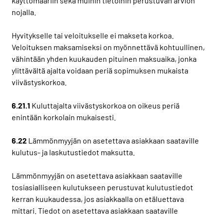
käyttömääriin sekä muihin tietoihin perustuvan arvion
nojalla.
Hyvitykselle tai veloitukselle ei makseta korkoa.
Veloituksen maksamiseksi on myönnettävä kohtuullinen,
vähintään yhden kuukauden pituinen maksuaika, jonka
ylittävältä ajalta voidaan periä sopimuksen mukaista
viivästyskorkoa.
6.21.1
Kuluttajalta viivästyskorkoa on oikeus periä
enintään korkolain mukaisesti.
6.22
Lämmönmyyjän on asetettava asiakkaan saataville
kulutus- ja laskutustiedot maksutta.
Lämmönmyyjän on asetettava asiakkaan saataville
tosiasialliseen kulutukseen perustuvat kulutustiedot
kerran kuukaudessa, jos asiakkaalla on etäluettava
mittari. Tiedot on asetettava asiakkaan saataville