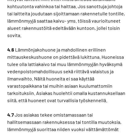
kohtuutonta vahinkoa tai haittaa. Jos sanottuja johtoja
tai laitteita joudutaan sijoittamaan rakennetulle tontille,
lämmönmyyjä saattaa kaivu- yms. töissä vaurioituneet
alueet rakennustöitä edeltävään kuntoon, jollei toisin
sovita.
4.6
Lämmönjakohuone ja mahdollinen erillinen
mittauskeskushuone on pidettävä lukittuna. Huoneissa
tulee olla lattiakaivo tai muu lämmönmyyjän hyväksymä
vedenpoistomahdollisuus sekä riittävä valaistus ja
ilmanvaihto. Näitä huoneita ei saa käyttää
varastopaikkana tai muihin asiaan kuulumattomiin
tarkoituksiin. Asiakas huolehtii omalla kustannuksellaan
siitä, että huoneet ovat turvallisia työskennellä.
4.7
Jos asiakas tekee omistamassaan tai
hallitsemassaan rakennuksessa tai tontilla muutoksia,
lämmönmyyjä suorittaa niiden vuoksi välttämättömät