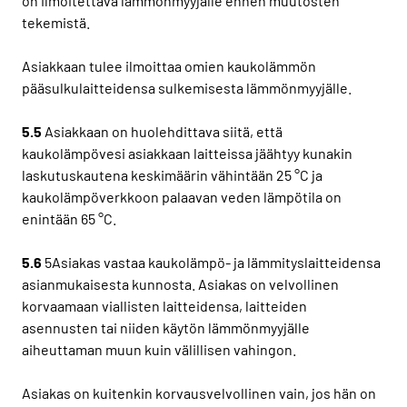
on ilmoitettava lämmönmyyjälle ennen muutosten
tekemistä.
Asiakkaan tulee ilmoittaa omien kaukolämmön
pääsulkulaitteidensa sulkemisesta lämmönmyyjälle.
5.5
Asiakkaan on huolehdittava siitä, että
kaukolämpövesi asiakkaan laitteissa jäähtyy kunakin
laskutuskautena keskimäärin vähintään 25 °C ja
kaukolämpöverkkoon palaavan veden lämpötila on
enintään 65 °C.
5.6
5Asiakas vastaa kaukolämpö- ja lämmityslaitteidensa
asianmukaisesta kunnosta. Asiakas on velvollinen
korvaamaan viallisten laitteidensa, laitteiden
asennusten tai niiden käytön lämmönmyyjälle
aiheuttaman muun kuin välillisen vahingon.
Asiakas on kuitenkin korvausvelvollinen vain, jos hän on