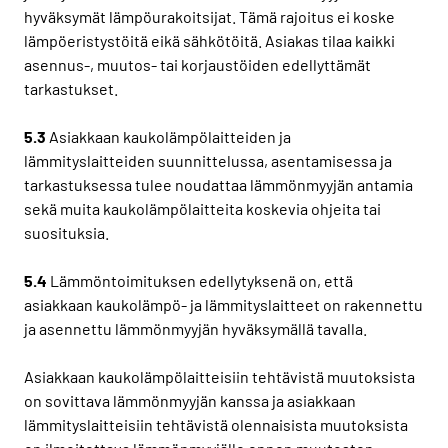
hyväksymät lämpöurakoitsijat. Tämä rajoitus ei koske
lämpöeristystöitä eikä sähkötöitä. Asiakas tilaa kaikki
asennus-, muutos- tai korjaustöiden edellyttämät
tarkastukset.
5.3
Asiakkaan kaukolämpölaitteiden ja
lämmityslaitteiden suunnittelussa, asentamisessa ja
tarkastuksessa tulee noudattaa lämmönmyyjän antamia
sekä muita kaukolämpölaitteita koskevia ohjeita tai
suosituksia.
5.4
Lämmöntoimituksen edellytyksenä on, että
asiakkaan kaukolämpö- ja lämmityslaitteet on rakennettu
ja asennettu lämmönmyyjän hyväksymällä tavalla.
Asiakkaan kaukolämpölaitteisiin tehtävistä muutoksista
on sovittava lämmönmyyjän kanssa ja asiakkaan
lämmityslaitteisiin tehtävistä olennaisista muutoksista