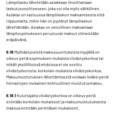
Lämpölasku lähetetään asiakkaan ilmoittamaan
laskutusosoitteeseen, joka voi olla myös sähköinen.
Asiakas on vastuussa lämpölaskun maksamisesta siitä
riippumatta, mihin hän on pyytänyt lämpölaskun
lähettämään. Asiakas on velvollinen maksamaan
lämpösopimukseen perustuvat maksut viimeistään
eräpäivänä.
6.18
Myöhästyneistä maksusuorituksista myyjällä on
oikeus periä sopimuksen mukaista viivästyskorkoa tai
mikäli yksilöllisissä ehdoissa ei ole sovittu
viivästyskorosta, korkolain mukaista viivästyskorkoa.
Maksumuistutuksen lähettämisestä voidaan lisäksi periä
hinnastojen mukainen kohtuullinen muistutusmaksu.
6.18.1
Kuluttajalta viivästyskorkoa on oikeus periä
enintään korkolain mukaisesti ja maksumuistutuksesta
maksua enintään perintälain mukaisesti.