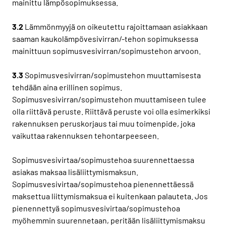
mainittu lämpösopimuksessa.
3.2
Lämmönmyyjä on oikeutettu rajoittamaan asiakkaan
saaman kaukolämpövesivirran/-tehon sopimuksessa
mainittuun sopimusvesivirran/sopimustehon arvoon.
3.3
Sopimusvesivirran/sopimustehon muuttamisesta
tehdään aina erillinen sopimus.
Sopimusvesivirran/sopimustehon muuttamiseen tulee
olla riittävä peruste. Riittävä peruste voi olla esimerkiksi
rakennuksen peruskorjaus tai muu toimenpide, joka
vaikuttaa rakennuksen tehontarpeeseen.
Sopimusvesivirtaa/sopimustehoa suurennettaessa
asiakas maksaa lisäliittymismaksun.
Sopimusvesivirtaa/sopimustehoa pienennettäessä
maksettua liittymismaksua ei kuitenkaan palauteta. Jos
pienennettyä sopimusvesivirtaa/sopimustehoa
myöhemmin suurennetaan, peritään lisäliittymismaksu