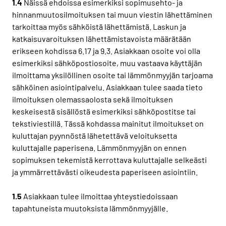
1.4
Näissä ehdoissa esimerkiksi sopimusehto- ja
hinnanmuutosilmoituksen tai muun viestin lähettäminen
tarkoittaa myös sähköistä lähettämistä. Laskun ja
katkaisuvaroituksen lähettämistavoista määrätään
erikseen kohdissa 6.17 ja 9.3. Asiakkaan osoite voi olla
esimerkiksi sähköpostiosoite, muu vastaava käyttäjän
ilmoittama yksilöllinen osoite tai lämmönmyyjän tarjoama
sähköinen asiointipalvelu. Asiakkaan tulee saada tieto
ilmoituksen olemassaolosta sekä ilmoituksen
keskeisestä sisällöstä esimerkiksi sähköpostitse tai
tekstiviestillä. Tässä kohdassa mainitut ilmoitukset on
kuluttajan pyynnöstä lähetettävä veloituksetta
kuluttajalle paperisena. Lämmönmyyjän on ennen
sopimuksen tekemistä kerrottava kuluttajalle selkeästi
ja ymmärrettävästi oikeudesta paperiseen asiointiin.
1.5
Asiakkaan tulee ilmoittaa yhteystiedoissaan
tapahtuneista muutoksista lämmönmyyjälle.