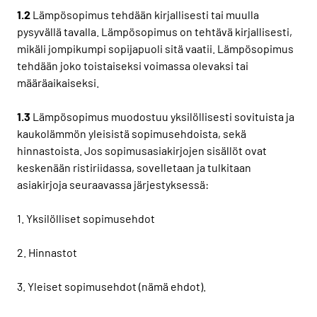
1.2
Lämpösopimus tehdään kirjallisesti tai muulla
pysyvällä tavalla. Lämpösopimus on tehtävä kirjallisesti,
mikäli jompikumpi sopijapuoli sitä vaatii. Lämpösopimus
tehdään joko toistaiseksi voimassa olevaksi tai
määräaikaiseksi.
1.3
Lämpösopimus muodostuu yksilöllisesti sovituista ja
kaukolämmön yleisistä sopimusehdoista, sekä
hinnastoista. Jos sopimusasiakirjojen sisällöt ovat
keskenään ristiriidassa, sovelletaan ja tulkitaan
asiakirjoja seuraavassa järjestyksessä:
1. Yksilölliset sopimusehdot
2. Hinnastot
3. Yleiset sopimusehdot (nämä ehdot).