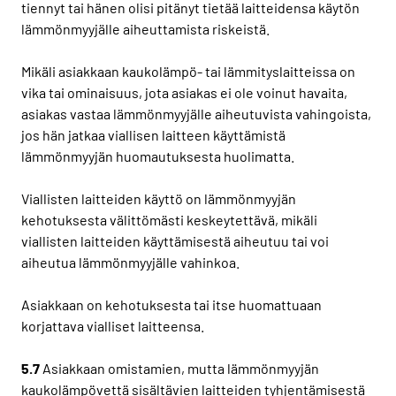
tiennyt tai hänen olisi pitänyt tietää laitteidensa käytön
lämmönmyyjälle aiheuttamista riskeistä.
Mikäli asiakkaan kaukolämpö- tai lämmityslaitteissa on
vika tai ominaisuus, jota asiakas ei ole voinut havaita,
asiakas vastaa lämmönmyyjälle aiheutuvista vahingoista,
jos hän jatkaa viallisen laitteen käyttämistä
lämmönmyyjän huomautuksesta huolimatta.
Viallisten laitteiden käyttö on lämmönmyyjän
kehotuksesta välittömästi keskeytettävä, mikäli
viallisten laitteiden käyttämisestä aiheutuu tai voi
aiheutua lämmönmyyjälle vahinkoa.
Asiakkaan on kehotuksesta tai itse huomattuaan
korjattava vialliset laitteensa.
5.7
Asiakkaan omistamien, mutta lämmönmyyjän
kaukolämpövettä sisältävien laitteiden tyhjentämisestä