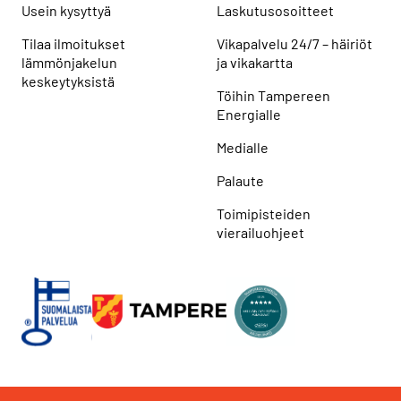
Usein kysyttyä
Laskutusosoitteet
Tilaa ilmoitukset
Vikapalvelu 24/7 – häiriöt
lämmönjakelun
ja vikakartta
keskeytyksistä
Töihin Tampereen
Energialle
Medialle
Palaute
Toimipisteiden
vierailuohjeet