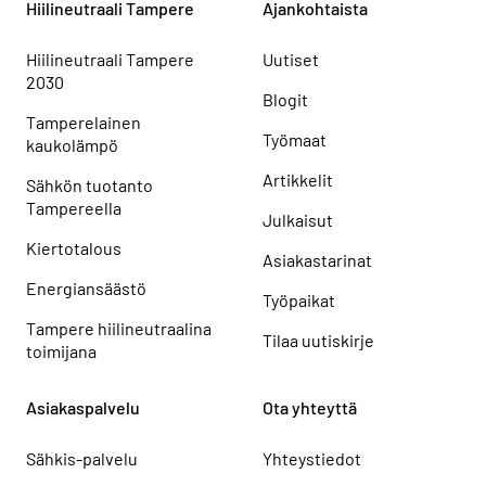
Hiilineutraali Tampere
Ajankohtaista
Hiilineutraali Tampere
Uutiset
2030
Blogit
Tamperelainen
Työmaat
kaukolämpö
Artikkelit
Sähkön tuotanto
Tampereella
Julkaisut
Kiertotalous
Asiakastarinat
Energiansäästö
Työpaikat
Tampere hiilineutraalina
Tilaa uutiskirje
toimijana
Asiakaspalvelu
Ota yhteyttä
Sähkis-palvelu
Yhteystiedot