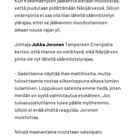
Kun Kokemäenjoen jääkantta aletaan muodostaa,
vettä joudutaan pidättämään Näsijärvessä. Silloin
vedenpinta ei saa olla liian lähellä säännöstelyn
ylärajaa, ettei se jääkannen muodostamisen
aikaan nouse rajan yli.
Johtaja
Jukka Joronen
Tampereen Energialta
kertoo, että tilanne on vielä hyvä, eikä Näsijärven
pinta ole nyt lähellä säännöstelyrajaa.
– Sadetilanne näyttää ihan maltilliselta, mutta
tulovirtaamia nostaa viikonloppuna alkava lumien
sulaminen. Loppukuun sateista emme tiedä, joten
meidän on syytä valmistautua etukäteen. Jos
tulvasuojelutilanne tulee päälle myöhemmin,
silloin ei enää ehditä reagoida, Joronen
muistuttaa.
Niinpä maanantaina nostetaan valssipato