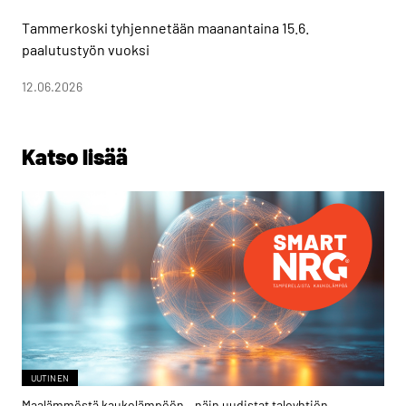
Tammerkoski tyhjennetään maanantaina 15.6.
paalutustyön vuoksi
12.06.2026
Katso lisää
UUTINEN
Maalämmöstä kaukolämpöön – näin uudistat taloyhtiön