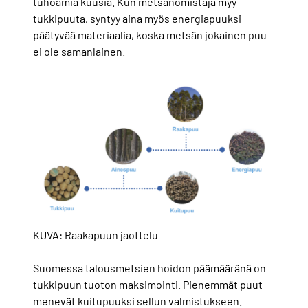
tuhoamia kuusia. Kun metsänomistaja myy
tukkipuuta, syntyy aina myös energiapuuksi
päätyvää materiaalia, koska metsän jokainen puu
ei ole samanlainen.
KUVA: Raakapuun jaottelu
Suomessa talousmetsien hoidon päämääränä on
tukkipuun tuoton maksimointi. Pienemmät puut
menevät kuitupuuksi sellun valmistukseen.