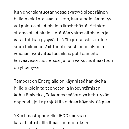
Kun energiantuotannossa syntyvä bioperäinen
hiilidioksidi otetaan talteen, kaupungin lämmitys
voi poistaa hiilidioksidia ilmakehästä. Metsien
sitoma hiilidioksidi kerätään voimalaitoksella ja
varastoidaan pysyvästi. Näin prosessista tulee
suuri hiilinielu. Vaihtoehtoisesti hiilidioksidia
voidaan hyödyntää fossiilisia polttoaineita
korvaavissa tuotteissa, jolloin vaikutus ilmastoon
on yhtä hyvä.
Tampereen Energialla on käynnissä hankkeita
hiilidioksidin talteenoton ja hyödyntämisen
kehittämiseksi. Toivomme sääntelyn kehittyvän
nopeasti, jotta projektit voidaan käynnistää pian.
YK:n ilmastopaneelin (IPCC) mukaan
katastrofaalisilta ilmastonmuutoksen