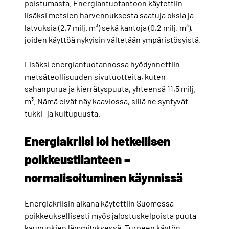
poistumasta. Energiantuotantoon käytettiin
lisäksi metsien harvennuksesta saatuja oksia ja
latvuksia (2,7 milj. m³) sekä kantoja (0,2 milj. m³),
joiden käyttöä nykyisin vältetään ympäristösyistä.
Lisäksi energiantuotannossa hyödynnettiin
metsäteollisuuden sivutuotteita, kuten
sahanpurua ja kierrätyspuuta, yhteensä 11,5 milj.
m³. Nämä eivät näy kaaviossa, sillä ne syntyvät
tukki- ja kuitupuusta.
Energiakriisi loi hetkellisen
poikkeustilanteen –
normalisoituminen käynnissä
Energiakriisin aikana käytettiin Suomessa
poikkeuksellisesti myös jalostuskelpoista puuta
kaupunkien lämmityksessä. Turpeen käytön