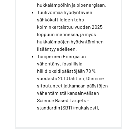
hukkalämpöihin ja bioenergiaan.
Tuulivoimaa hyödyntävien
sähkökattiloiden teho
kolminkertaistuu vuoden 2025
loppuun mennessä, ja myös
hukkalämpöjen hyödyntäminen
lisääntyy edelleen.
Tampereen Energia on
vähentänyt fossiilisia
hiilidioksidipäästöjään 78 %
vuodesta 2010 lähtien. Olemme
sitoutuneet jatkamaan päästöjen
vähentämistä kansainvälisen
Science Based Targets -
standardin (SBTi) mukaisesti.