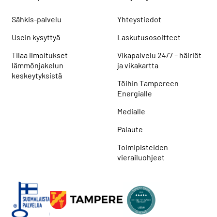
Sähkis-palvelu
Yhteystiedot
Usein kysyttyä
Laskutusosoitteet
Tilaa ilmoitukset
Vikapalvelu 24/7 – häiriöt
lämmönjakelun
ja vikakartta
keskeytyksistä
Töihin Tampereen
Energialle
Medialle
Palaute
Toimipisteiden
vierailuohjeet