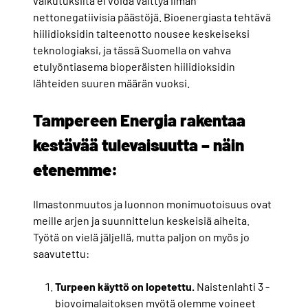
vaikutuksilta ei voida välttyä ilman
nettonegatiivisia päästöjä. Bioenergiasta tehtävä
hiilidioksidin talteenotto nousee keskeiseksi
teknologiaksi, ja tässä Suomella on vahva
etulyöntiasema bioperäisten hiilidioksidin
lähteiden suuren määrän vuoksi.
Tampereen Energia rakentaa
kestävää tulevaisuutta – näin
etenemme:
Ilmastonmuutos ja luonnon monimuotoisuus ovat
meille arjen ja suunnittelun keskeisiä aiheita.
Työtä on vielä jäljellä, mutta paljon on myös jo
saavutettu:
Turpeen käyttö on lopetettu.
Naistenlahti 3 -
biovoimalaitoksen myötä olemme voineet