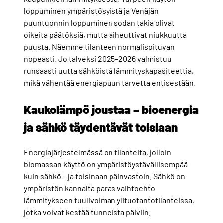
loppuminen ympäristösyistä ja Venäjän
puuntuonnin loppuminen sodan takia olivat
oikeita päätöksiä, mutta aiheuttivat niukkuutta
puusta. Näemme tilanteen normalisoituvan
nopeasti. Jo talveksi 2025–2026 valmistuu
runsaasti uutta sähköistä lämmityskapasiteettia,
mikä vähentää energiapuun tarvetta entisestään.
Kaukolämpö joustaa – bioenergia
ja sähkö täydentävät toisiaan
Energiajärjestelmässä on tilanteita, jolloin
biomassan käyttö on ympäristöystävällisempää
kuin sähkö – ja toisinaan päinvastoin. Sähkö on
ympäristön kannalta paras vaihtoehto
lämmitykseen tuulivoiman ylituotantotilanteissa,
jotka voivat kestää tunneista päiviin.