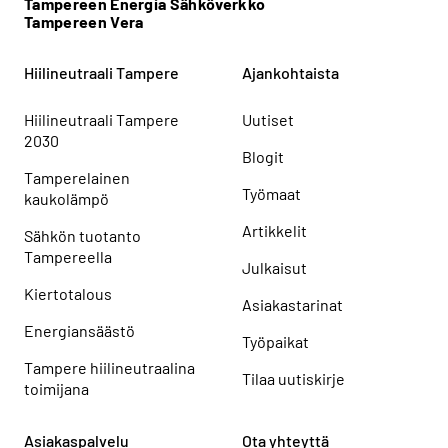
Tampereen Energia Sähköverkko
Tampereen Vera
Hiilineutraali Tampere
Ajankohtaista
Hiilineutraali Tampere
Uutiset
2030
Blogit
Tamperelainen
Työmaat
kaukolämpö
Artikkelit
Sähkön tuotanto
Tampereella
Julkaisut
Kiertotalous
Asiakastarinat
Energiansäästö
Työpaikat
Tampere hiilineutraalina
Tilaa uutiskirje
toimijana
Asiakaspalvelu
Ota yhteyttä