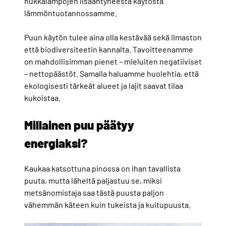
hukkalämpöjen lisääntyneestä käytöstä
lämmöntuotannossamme.
Puun käytön tulee aina olla kestävää sekä ilmaston
että biodiversiteetin kannalta. Tavoitteenamme
on mahdollisimman pienet – mieluiten negatiiviset
– nettopäästöt. Samalla haluamme huolehtia, että
ekologisesti tärkeät alueet ja lajit saavat tilaa
kukoistaa.
Millainen puu päätyy
energiaksi?
Kaukaa katsottuna pinossa on ihan tavallista
puuta, mutta läheltä paljastuu se, miksi
metsänomistaja saa tästä puusta paljon
vähemmän käteen kuin tukeista ja kuitupuusta.