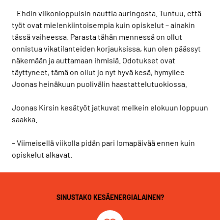
– Ehdin viikonloppuisin nauttia auringosta. Tuntuu, että
työt ovat mielenkiintoisempia kuin opiskelut – ainakin
tässä vaiheessa. Parasta tähän mennessä on ollut
onnistua vikatilanteiden korjauksissa, kun olen päässyt
näkemään ja auttamaan ihmisiä. Odotukset ovat
täyttyneet, tämä on ollut jo nyt hyvä kesä, hymyilee
Joonas heinäkuun puolivälin haastattelutuokiossa.
Joonas Kirsin kesätyöt jatkuvat melkein elokuun loppuun
saakka.
– Viimeisellä viikolla pidän pari lomapäivää ennen kuin
opiskelut alkavat.
SINUSTAKO KESÄENERGIALAINEN?