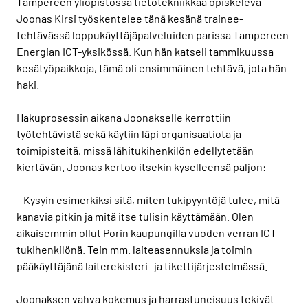
Tampereen yliopistossa tietotekniikkaa opiskeleva
Joonas Kirsi työskentelee tänä kesänä trainee-
tehtävässä loppukäyttäjäpalveluiden parissa Tampereen
Energian ICT-yksikössä. Kun hän katseli tammikuussa
kesätyöpaikkoja, tämä oli ensimmäinen tehtävä, jota hän
haki.
Hakuprosessin aikana Joonakselle kerrottiin
työtehtävistä sekä käytiin läpi organisaatiota ja
toimipisteitä, missä lähitukihenkilön edellytetään
kiertävän. Joonas kertoo itsekin kyselleensä paljon:
– Kysyin esimerkiksi sitä, miten tukipyyntöjä tulee, mitä
kanavia pitkin ja mitä itse tulisin käyttämään. Olen
aikaisemmin ollut Porin kaupungilla vuoden verran ICT-
tukihenkilönä. Tein mm. laiteasennuksia ja toimin
pääkäyttäjänä laiterekisteri- ja tikettijärjestelmässä.
Joonaksen vahva kokemus ja harrastuneisuus tekivät