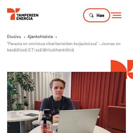
Hae
Etusivu
›
Ajankohtaista
›
”Parasta on onnistua vikatilanteiden korjauksissa” – Joonas on
kesätöissä ICT:ssä lähitukihenkilönä