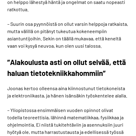
on helppo lähestyä häntä ja ongelmat on saatu nopeasti
ratkottua.
– Suurin osa pyynnöistä on ollut varsin helppoja ratkaista,
mutta välillä on pitänyt tukeutua kokeneempiin
asiantuntijoihin. Sekin on täällä mukavaa, että keneltä
vaan voi kysyä neuvoa, kun olen uusi talossa.
”Alakoulusta asti on ollut selvää, että
haluan tietotekniikkahommiin”
Joonas kertoo olleensa aina kiinnostunut tietokoneista
ja elektroniikasta, ja hänen isänsäkin työskentelee alalla.
– Yliopistossa ensimmäisen vuoden opinnot olivat
todella teoreettisia, lähinnä matematiikkaa, fysiikkaa ja
ohjelmointia. Ei niistä tukitehtäviin ja asennuksiin juuri
hyötyä ole, mutta harrastustausta ja edellisessä työssä