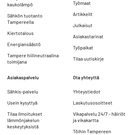
Työmaat
kaukolämpö
Artikkelit
Sähkön tuotanto
Tampereella
Julkaisut
Kiertotalous
Asiakastarinat
Energiansäästö
Työpaikat
Tampere hiilineutraalina
Tilaa uutiskirje
toimijana
Asiakaspalvelu
Ota yhteyttä
Sähkis-palvelu
Yhteystiedot
Usein kysyttyä
Laskutusosoitteet
Tilaa ilmoitukset
Vikapalvelu 24/7 – häiriöt
lämmönjakelun
ja vikakartta
keskeytyksistä
Töihin Tampereen