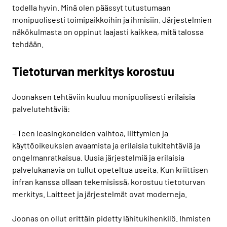
todella hyvin. Minä olen päässyt tutustumaan
monipuolisesti toimipaikkoihin ja ihmisiin. Järjestelmien
näkökulmasta on oppinut laajasti kaikkea, mitä talossa
tehdään.
Tietoturvan merkitys korostuu
Joonaksen tehtäviin kuuluu monipuolisesti erilaisia
palvelutehtäviä:
– Teen leasingkoneiden vaihtoa, liittymien ja
käyttöoikeuksien avaamista ja erilaisia tukitehtäviä ja
ongelmanratkaisua. Uusia järjestelmiä ja erilaisia
palvelukanavia on tullut opeteltua useita. Kun kriittisen
infran kanssa ollaan tekemisissä, korostuu tietoturvan
merkitys. Laitteet ja järjestelmät ovat moderneja.
Joonas on ollut erittäin pidetty lähitukihenkilö. Ihmisten