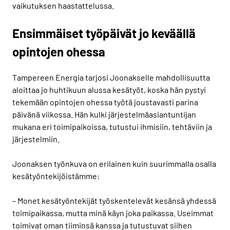
vaikutuksen haastattelussa.
Ensimmäiset työpäivät jo keväällä
opintojen ohessa
Tampereen Energia tarjosi Joonakselle mahdollisuutta
aloittaa jo huhtikuun alussa kesätyöt, koska hän pystyi
tekemään opintojen ohessa työtä joustavasti parina
päivänä viikossa. Hän kulki järjestelmäasiantuntijan
mukana eri toimipaikoissa, tutustui ihmisiin, tehtäviin ja
järjestelmiin.
Joonaksen työnkuva on erilainen kuin suurimmalla osalla
kesätyöntekijöistämme:
– Monet kesätyöntekijät työskentelevät kesänsä yhdessä
toimipaikassa, mutta minä käyn joka paikassa. Useimmat
toimivat oman tiiminsä kanssa ja tutustuvat siihen