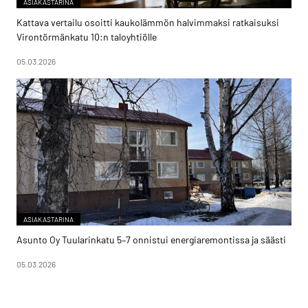
ASIAKASTARINA
Kattava vertailu osoitti kaukolämmön halvimmaksi ratkaisuksi
Virontörmänkatu 10:n taloyhtiölle
05.03.2026
ASIAKASTARINA
Asunto Oy Tuularinkatu 5–7 onnistui energiaremontissa ja säästi
05.03.2026