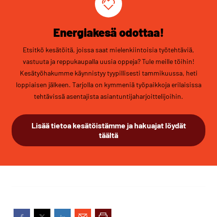
Energiakesä odottaa!
Etsitkö kesätöitä, joissa saat mielenkiintoisia työtehtäviä,
vastuuta ja reppukaupalla uusia oppeja? Tule meille töihin!
Kesätyöhakumme käynnistyy tyypillisesti tammikuussa, heti
loppiaisen jälkeen. Tarjolla on kymmeniä työpaikkoja erilaisissa
tehtävissä asentajista asiantuntijaharjoittelijoihin.
Lisää tietoa kesätöistämme ja hakuajat löydät
täältä