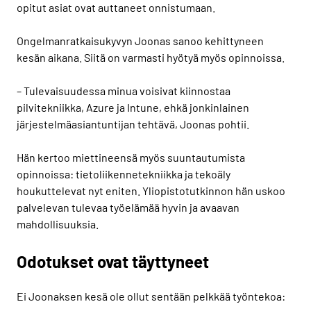
opitut asiat ovat auttaneet onnistumaan.
Ongelmanratkaisukyvyn Joonas sanoo kehittyneen
kesän aikana. Siitä on varmasti hyötyä myös opinnoissa.
– Tulevaisuudessa minua voisivat kiinnostaa
pilvitekniikka, Azure ja Intune, ehkä jonkinlainen
järjestelmäasiantuntijan tehtävä, Joonas pohtii.
Hän kertoo miettineensä myös suuntautumista
opinnoissa: tietoliikennetekniikka ja tekoäly
houkuttelevat nyt eniten. Yliopistotutkinnon hän uskoo
palvelevan tulevaa työelämää hyvin ja avaavan
mahdollisuuksia.
Odotukset ovat täyttyneet
Ei Joonaksen kesä ole ollut sentään pelkkää työntekoa: