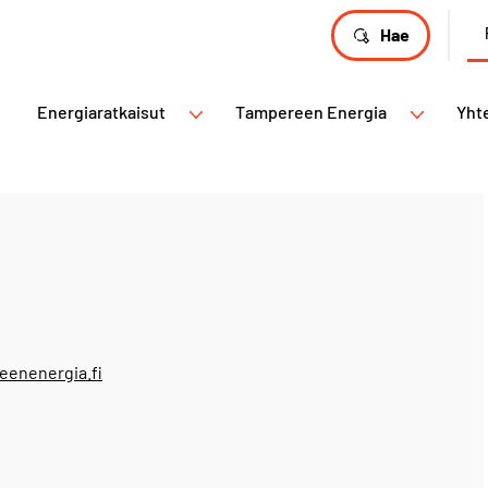
Hae
Energiaratkaisut
Tampereen Energia
Yht
eenenergia.fi