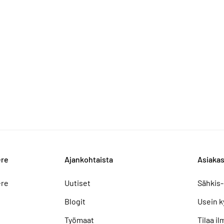
ere
Ajankohtaista
Asiakas
ere
Uutiset
Sähkis-
Blogit
Usein k
Työmaat
Tilaa i