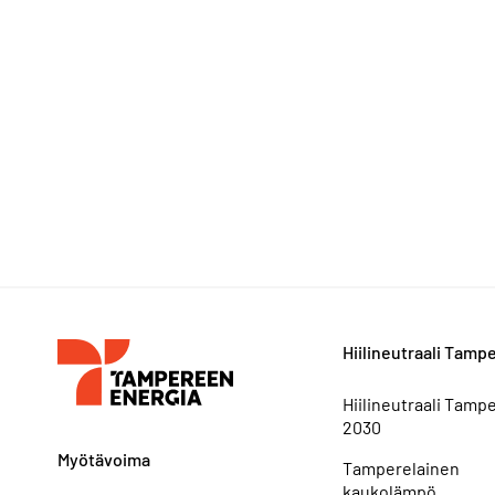
Hiilineutraali Tamp
Hiilineutraali Tamp
2030
Myötävoima
Tamperelainen
kaukolämpö