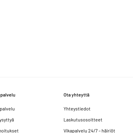
palvelu
Ota yhteyttä
palvelu
Yhteystiedot
ysyttyä
Laskutusosoitteet
lmoitukset
Vikapalvelu 24/7 – häiriöt