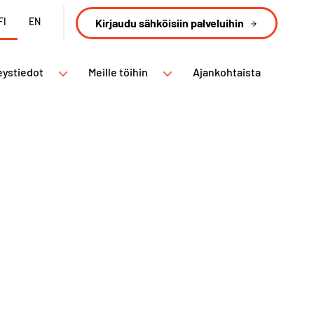
FI
EN
Kirjaudu sähköisiin palveluihin
eystiedot
Meille töihin
Ajankohtaista