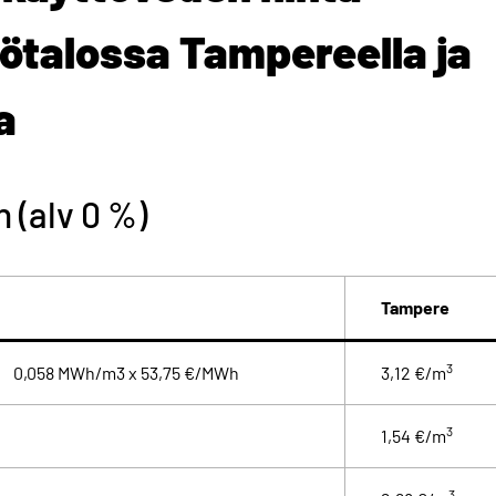
talossa Tampereella ja
a
n (alv 0 %)
Tampere
3
0,058 MWh/m3 x 53,75 €/MWh
3,12 €/m
3
1,54 €/m
3