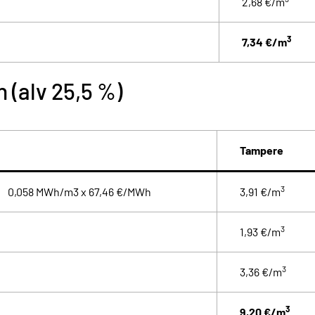
2,68 €/m
3
7,34 €/m
n (alv 25,5 %)
Tampere
3
0,058 MWh/m3 x 67,46 €/MWh
3,91 €/m
3
1,93 €/m
3
3,36 €/m
3
9,20 €/m