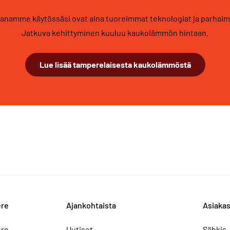
namme käytössäsi ovat aina tuoreimmat teknologiat ja parhaim
Jatkuva kehittyminen kuuluu kaukolämmön hintaan.
Lue lisää tamperelaisesta kaukolämmöstä
ere
Ajankohtaista
Asiakas
ere
Uutiset
Sähkis-