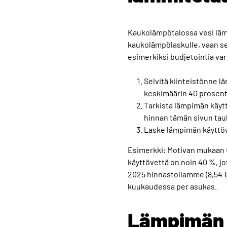
Kaukolämpötalossa vesi läm
kaukolämpölaskulle, vaan s
esimerkiksi budjetointia var
Selvitä kiinteistönne l
keskimäärin 40 prosent
Tarkista lämpimän käytt
hinnan tämän sivun tau
Laske lämpimän käyttöv
Esimerkki: Motivan mukaan t
käyttövettä on noin 40 %, j
2025 hinnastollamme (8,54
kuukaudessa per asukas.
Lämpimän 