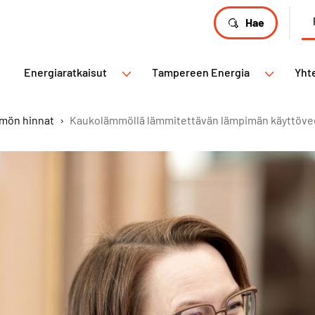
Hae
Energiaratkaisut
Tampereen Energia
Yht
mön hinnat
›
Kaukolämmöllä lämmitettävän lämpimän käyttöv