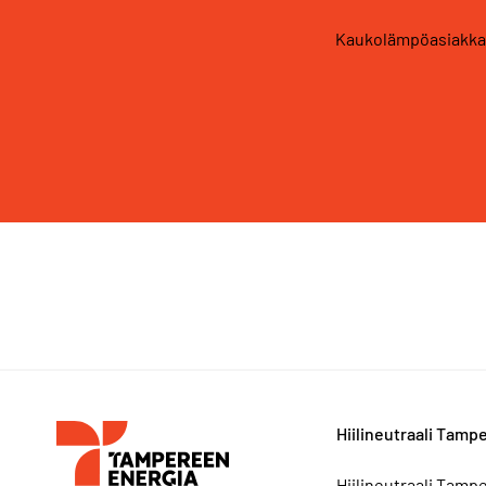
Kaukolämpöasiakkaa
Hiilineutraali Tamp
Hiilineutraali Tamp