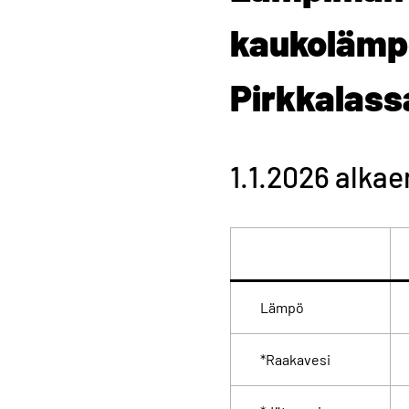
kaukolämpö
Pirkkalass
1.1.2026 alkae
Lämpö
*Raakavesi