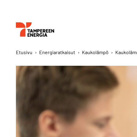
Etusivu
›
Energiaratkaisut
›
Kaukolämpö
›
Kaukoläm