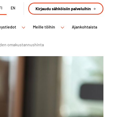
FI
EN
Kirjaudu sähköisiin palveluihin
eystiedot
Meille töihin
Ajankohtaista
eden omakustannushinta