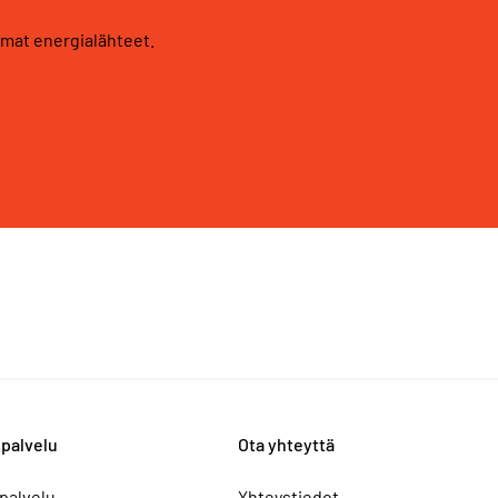
mat energialähteet.
palvelu
Ota yhteyttä
palvelu
Yhteystiedot