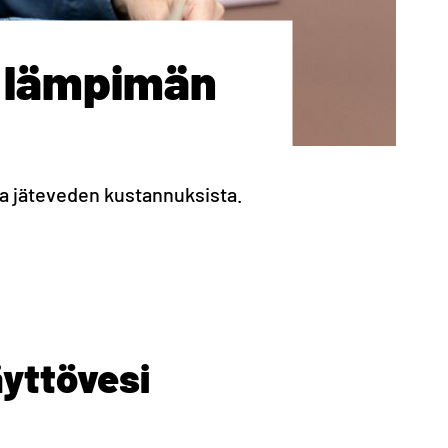
 lämpimän
 jäteveden kustannuksista.
yttövesi