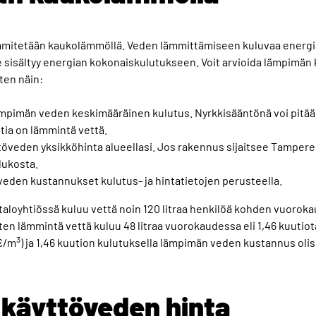
mitetään kaukolämmöllä. Veden lämmittämiseen kuluvaa energiaa
e sisältyy energian kokonaiskulutukseen. Voit arvioida lämpimä
ten näin:
ämpimän veden keskimääräinen kulutus. Nyrkkisääntönä voi pitää
tia on lämmintä vettä.
öveden yksikköhinta alueellasi. Jos rakennus sijaitsee Tampereel
lukosta.
eden kustannukset kulutus- ja hintatietojen perusteella.
aloyhtiössä kuluu vettä noin 120 litraa henkilöä kohden vuorok
oten lämmintä vettä kuluu 48 litraa vuorokaudessa eli 1,46 kuut
3
 €/m
) ja 1,46 kuution kulutuksella lämpimän veden kustannus olis
käyttöveden hinta