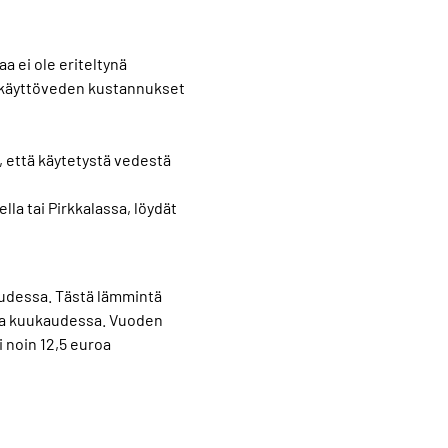
 ei ole eriteltynä
n käyttöveden kustannukset
, että käytetystä vedestä
la tai Pirkkalassa, löydät
audessa. Tästä lämmintä
iota kuukaudessa. Vuoden
i noin 12,5 euroa