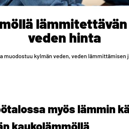
möllä lämmitettävän
veden hinta
a muodostuu kylmän veden, veden lämmittämisen ja
ötalossa myös lämmin kä
än kaukolämmöllä