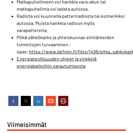
Matkapuhelimeen voi hankkia vara-akun tai
matkapuhelinta voi ladata autossa.
Radiota voi kuunnella patteriradiosta tai esimerkiksi
autossa. Muista hankkia radioon myös
varapattereita.
Pitkä sähkökatko ja yhteiskunnan elintärkeiden
toimintojen turvaaminen -
opas:
https://www.defmin.fi/files/1436/pitka_sahkokat
Energiateollisuuden ohjeet ja vinkkejä
energiakatkoihin varautumisesta
Viimeisimmät