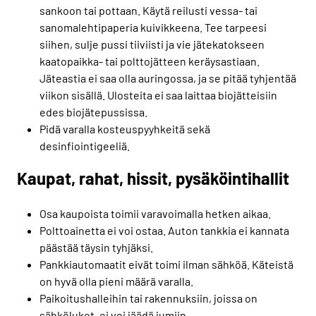
sankoon tai pottaan. Käytä reilusti vessa- tai
sanomalehtipaperia kuivikkeena. Tee tarpeesi
siihen, sulje pussi tiiviisti ja vie jätekatokseen
kaatopaikka- tai polttojätteen keräysastiaan.
Jäteastia ei saa olla auringossa, ja se pitää tyhjentää
viikon sisällä. Ulosteita ei saa laittaa biojätteisiin
edes biojätepussissa.
Pidä varalla kosteuspyyhkeitä sekä
desinfiointigeeliä.
Kaupat, rahat, hissit, pysäköintihallit
Osa kaupoista toimii varavoimalla hetken aikaa.
Polttoainetta ei voi ostaa. Auton tankkia ei kannata
päästää täysin tyhjäksi.
Pankkiautomaatit eivät toimi ilman sähköä. Käteistä
on hyvä olla pieni määrä varalla.
Paikoitushalleihin tai rakennuksiin, joissa on
sähkölukot, ei voi jäädä jumiin.