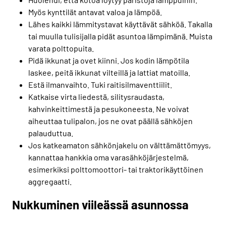
Myös kynttilät antavat valoa ja lämpöä.
Lähes kaikki lämmitystavat käyttävät sähköä. Takalla
tai muulla tulisijalla pidät asuntoa lämpimänä. Muista
varata polttopuita.
Pidä ikkunat ja ovet kiinni. Jos kodin lämpötila
laskee, peitä ikkunat vilteillä ja lattiat matoilla.
Estä ilmanvaihto. Tuki raitisilmaventtiilit.
Katkaise virta liedestä, silitysraudasta,
kahvinkeittimestä ja pesukoneesta. Ne voivat
aiheuttaa tulipalon, jos ne ovat päällä sähköjen
palauduttua.
Jos katkeamaton sähkönjakelu on välttämättömyys,
kannattaa hankkia oma varasähköjärjestelmä,
esimerkiksi polttomoottori- tai traktorikäyttöinen
aggregaatti.
Nukkuminen viileässä asunnossa