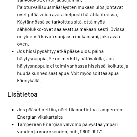
Paloturvallisuusmääräysten mukaan ulos johtavat
ovet pitää voida avata helposti hätätilanteessa.
Käytännössä se tarkoittaa sitä, että myös
sähkölukko-ovet saa avattua mekaanisesti. Ovissa
on yleensä kuvun suojassa mekanismi, joka avaa
oven.
Jos hissi pysähtyy etkä pääse ulos, paina
hälytysnappia. Se on merkitty hätävalolla. Jos
hälytysnappula ei toimi vanhassa hississä, kolkuta ja
huuda kunnes saat apua. Voit myös soittaa apua
kännykällä.
Lisätietoa
Jos pääset nettiin, näet tilannetietoa Tampereen
Energian
vikakartalta
Tampereen Energian valvomo päivystää ympäri
vuoden ja vuorokauden, puh. 0800 90171