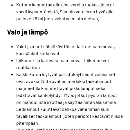
Kotona kannattaa olla aina varalla ruokaa, joka ei
vaadi kypsentämistä. Samoin varalla on hyvä olla
pullovettä tai juotavaksi valmista mehua.
Valo ja lämpö
Valot ja muut sähkökäyttöiset laitteet sammuvat,
kun sähköt katkeavat.
Liikenne- ja katuvalot sammuvat. Liikenne voi
ruuhkautua.
Kaikki kotoa löytyvät paristokäyttöiset valaisimet
ovat avuksi. Niitä ovat esimerkiksi taskulamput,
magneetilla kiinnitettävät pikkulamput sekä
ladattavat sähkölyhdyt. Myös jotkut pyörän lamput
on mahdollista irrottaa ja käyttää niitä valaisimina.
Ledilamput kuluttavat sähköä vähemmän kuin
tavalliset taskulamput, joten paristot kestävät niissä
pitempään.
Huolehdi, että kotoa löytyy paristoja lamppuihin.