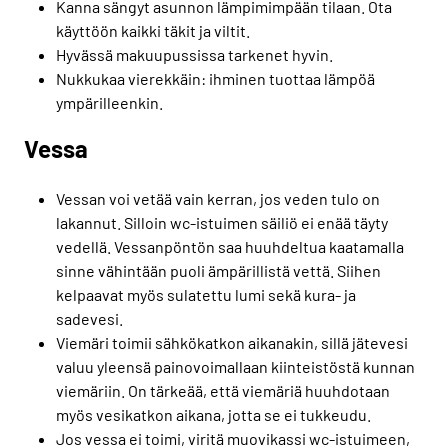
Kanna sängyt asunnon lämpimimpään tilaan. Ota
käyttöön kaikki täkit ja viltit.
Hyvässä makuupussissa tarkenet hyvin.
Nukkukaa vierekkäin: ihminen tuottaa lämpöä
ympärilleenkin.
Vessa
Vessan voi vetää vain kerran, jos veden tulo on
lakannut. Silloin wc-istuimen säiliö ei enää täyty
vedellä. Vessanpöntön saa huuhdeltua kaatamalla
sinne vähintään puoli ämpärillistä vettä. Siihen
kelpaavat myös sulatettu lumi sekä kura- ja
sadevesi.
Viemäri toimii sähkökatkon aikanakin, sillä jätevesi
valuu yleensä painovoimallaan kiinteistöstä kunnan
viemäriin. On tärkeää, että viemäriä huuhdotaan
myös vesikatkon aikana, jotta se ei tukkeudu.
Jos vessa ei toimi, viritä muovikassi wc-istuimeen,