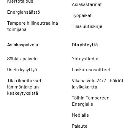
Kiertotalous
Asiakastarinat
Energiansäästö
Työpaikat
Tampere hiilineutraalina
Tilaa uutiskirje
toimijana
Asiakaspalvelu
Ota yhteyttä
Sähkis-palvelu
Yhteystiedot
Usein kysyttyä
Laskutusosoitteet
Tilaa ilmoitukset
Vikapalvelu 24/7 – häiriöt
lämmönjakelun
ja vikakartta
keskeytyksistä
Töihin Tampereen
Energialle
Medialle
Palaute