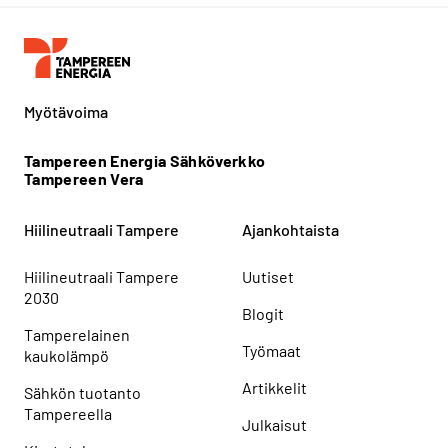
Myötävoima
Tampereen Energia Sähköverkko
Tampereen Vera
Hiilineutraali Tampere
Ajankohtaista
Hiilineutraali Tampere
Uutiset
2030
Blogit
Tamperelainen
Työmaat
kaukolämpö
Artikkelit
Sähkön tuotanto
Tampereella
Julkaisut