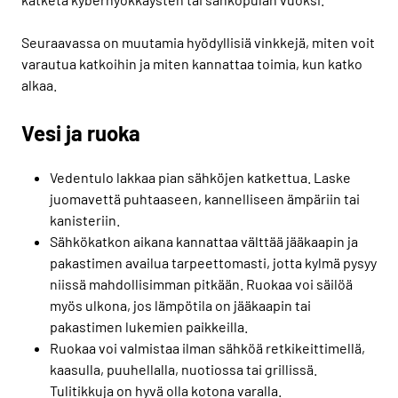
Seuraavassa on muutamia hyödyllisiä vinkkejä, miten voit
varautua katkoihin ja miten kannattaa toimia, kun katko
alkaa.
Vesi ja ruoka
Vedentulo lakkaa pian sähköjen katkettua. Laske
juomavettä puhtaaseen, kannelliseen ämpäriin tai
kanisteriin.
Sähkökatkon aikana kannattaa välttää jääkaapin ja
pakastimen availua tarpeettomasti, jotta kylmä pysyy
niissä mahdollisimman pitkään. Ruokaa voi säilöä
myös ulkona, jos lämpötila on jääkaapin tai
pakastimen lukemien paikkeilla.
Ruokaa voi valmistaa ilman sähköä retkikeittimellä,
kaasulla, puuhellalla, nuotiossa tai grillissä.
Tulitikkuja on hyvä olla kotona varalla.