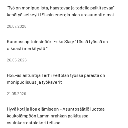
”Työ on monipuolista, haastavaa ja todella palkitsevaa”-
kesätyö selkeytti Sissin energia-alan urasuunnitelmat
28.07.2026
Kunnossapitoinsinööri Esko Slag: ”Tässä työssä on
oikeasti merkitystä.”
26.05.2026
HSE-asiantuntija Terhi Peltolan työssä parasta on
monipuolisuus ja työkaverit
21.05.2026
Hyvä koti ja iloa elämiseen – Asuntosäätiö luottaa
kaukolämpöön Lamminrahkan palkitussa
asuinkerrostalokorttelissa