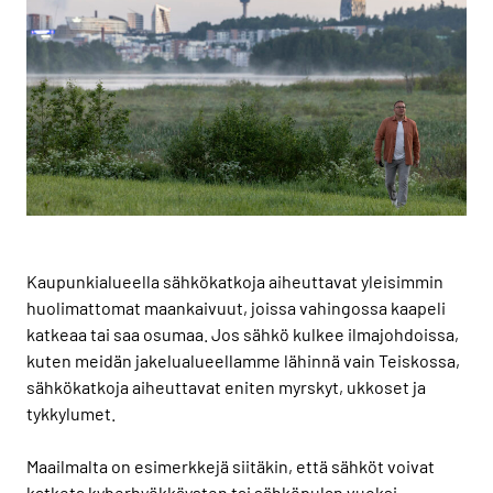
Kaupunkialueella sähkökatkoja aiheuttavat yleisimmin
huolimattomat maankaivuut, joissa vahingossa kaapeli
katkeaa tai saa osumaa. Jos sähkö kulkee ilmajohdoissa,
kuten meidän jakelualueellamme lähinnä vain Teiskossa,
sähkökatkoja aiheuttavat eniten myrskyt, ukkoset ja
tykkylumet.
Maailmalta on esimerkkejä siitäkin, että sähköt voivat
katketa kyberhyökkäysten tai sähköpulan vuoksi.