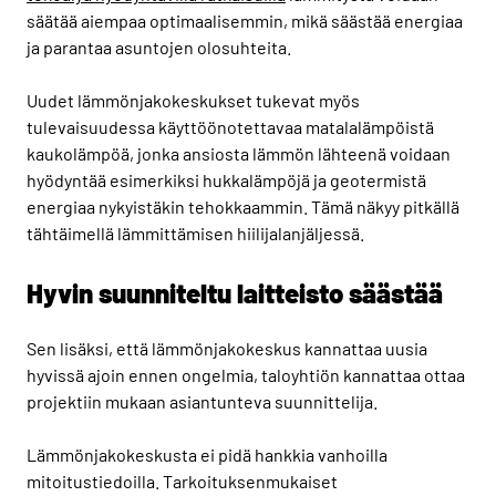
säätää aiempaa optimaalisemmin, mikä säästää energiaa
ja parantaa asuntojen olosuhteita.
Uudet lämmönjakokeskukset tukevat myös
tulevaisuudessa käyttöönotettavaa matalalämpöistä
kaukolämpöä, jonka ansiosta lämmön lähteenä voidaan
hyödyntää esimerkiksi hukkalämpöjä ja geotermistä
energiaa nykyistäkin tehokkaammin. Tämä näkyy pitkällä
tähtäimellä lämmittämisen hiilijalanjäljessä.
Hyvin suunniteltu laitteisto säästää
Sen lisäksi, että lämmönjakokeskus kannattaa uusia
hyvissä ajoin ennen ongelmia, taloyhtiön kannattaa ottaa
projektiin mukaan asiantunteva suunnittelija.
Lämmönjakokeskusta ei pidä hankkia vanhoilla
mitoitustiedoilla. Tarkoituksenmukaiset