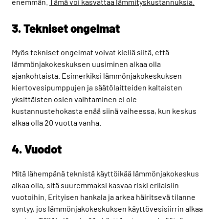
enemmän.
Tämä voi kasvattaa lämmityskustannuksia.
3. Tekniset ongelmat
Myös tekniset ongelmat voivat kieliä siitä, että
lämmönjakokeskuksen uusiminen alkaa olla
ajankohtaista. Esimerkiksi lämmönjakokeskuksen
kiertovesipumppujen ja säätölaitteiden kaltaisten
yksittäisten osien vaihtaminen ei ole
kustannustehokasta enää siinä vaiheessa, kun keskus
alkaa olla 20 vuotta vanha.
4. Vuodot
Mitä lähempänä teknistä käyttöikää lämmönjakokeskus
alkaa olla, sitä suuremmaksi kasvaa riski erilaisiin
vuotoihin. Erityisen hankala ja arkea häiritsevä tilanne
syntyy, jos lämmönjakokeskuksen käyttövesisiirrin alkaa