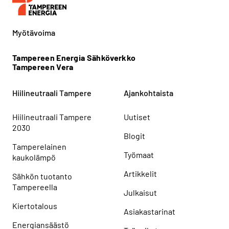
Myötävoima
Tampereen Energia Sähköverkko
Tampereen Vera
Hiilineutraali Tampere
Ajankohtaista
Hiilineutraali Tampere
Uutiset
2030
Blogit
Tamperelainen
Työmaat
kaukolämpö
Artikkelit
Sähkön tuotanto
Tampereella
Julkaisut
Kiertotalous
Asiakastarinat
Energiansäästö