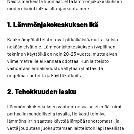
Näistä merkeistä huomaat, että lämmönjakokeskuksen
modernisointi alkaa olla ajankohtainen:
1. Lämmönjakokeskuksen ikä
Kaukolämpölaitteistot ovat pitkäikäisiä, mutta ikuisia
nekään eivät ole. Lämmönjakokeskuksen tyypillinen
tekninen käyttöikä on noin 20–25 vuotta, mutta aivan
viime metreille ei kannata odottaa. Kun laitteisto
vaihdetaan ennakoidusti, vältytään yllättäviltä
ongelmatilanteilta ja käyttökatkoilta.
2. Tehokkuuden lasku
Lämmönjakokeskuksen vanhentuessa se ei enää toimi
parhaalla mahdollisella tavalla. Heikosti toimiva
lämmönsiirrin saattaa käyttää lämpöä tehottomasti, ja
vettä joudutaan juoksuttamaan laitteiston läpi tavallista