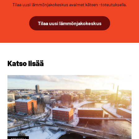
Tilaa uusi lämmönjakokeskus avaimet käteen -toteutuksella.
Tilaa uusi lämmönjakokeskus
Katso lisää
ARTIKKELI