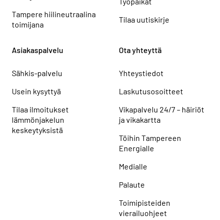
Työpaikat
Tampere hiilineutraalina
Tilaa uutiskirje
toimijana
Asiakaspalvelu
Ota yhteyttä
Sähkis-palvelu
Yhteystiedot
Usein kysyttyä
Laskutusosoitteet
Tilaa ilmoitukset
Vikapalvelu 24/7 – häiriöt
lämmönjakelun
ja vikakartta
keskeytyksistä
Töihin Tampereen
Energialle
Medialle
Palaute
Toimipisteiden
vierailuohjeet