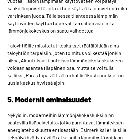
vuotaa. Tällöin lämpimään käyttöveteen voi päätyä
kaukolämpövettä, jota ei tule käyttää talousvetenä eikä
varsinkaan juoda. Tällaisessa tilanteessa lämpimän
käyttöveden käyttöä tulee välttää siihen asti, että
lämmönjakokeskus on saatu vaihdettua.
Taloyhtiöille mitoitetut keskukset räätälöidään aina
taloyhtiön tarpeisiin, joten toimitus voi kestää jonkin
aikaa. Akuuteissa tilanteissa lämmönjakokeskukseen
voidaan asentaa tilapäinen osa, mutta se voi tulla
kalliiksi. Paras tapa välttää turhat lisäkustannukset on
uusia keskus hyvissä ajoin.
5. Modernit ominaisuudet
Nykyisiin, moderneihin lämmönjakokeskuksiin on
saatavilla lisäpalveluita, jotka parantavat lämmityksen
energiatehokkuutta entisestään. Esimerkiksi erilaisilla
tekoälyä hyödyntävillä ratkaisuilla
lämmitystä voidaan