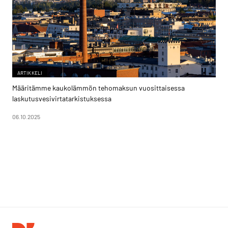
ARTIKKELI
Määritämme kaukolämmön tehomaksun vuosittaisessa
laskutusvesivirtatarkistuksessa
06.10.2025