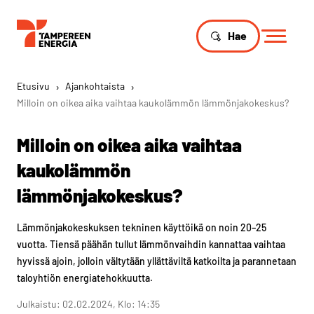
Hae
Etusivu
›
Ajankohtaista
›
Milloin on oikea aika vaihtaa kaukolämmön lämmönjakokeskus?
Milloin on oikea aika vaihtaa
kaukolämmön
lämmönjakokeskus?
Lämmönjakokeskuksen tekninen käyttöikä on noin 20–25
vuotta. Tiensä päähän tullut lämmönvaihdin kannattaa vaihtaa
hyvissä ajoin, jolloin vältytään yllättäviltä katkoilta ja parannetaan
taloyhtiön energiatehokkuutta.
Julkaistu: 02.02.2024, Klo: 14:35