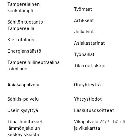
Tamperelainen
Työmaat
kaukolämpö
Artikkelit
Sähkön tuotanto
Tampereella
Julkaisut
Kiertotalous
Asiakastarinat
Energiansäästö
Työpaikat
Tampere hiilineutraalina
Tilaa uutiskirje
toimijana
Asiakaspalvelu
Ota yhteyttä
Sähkis-palvelu
Yhteystiedot
Usein kysyttyä
Laskutusosoitteet
Tilaa ilmoitukset
Vikapalvelu 24/7 – häiriöt
lämmönjakelun
ja vikakartta
keskeytyksistä