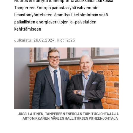
Muutos ei edellytä toimenpiteitä asiakkailta. Jatkossa
Tampereen Energia panostaa yhä vahvemmin
ilmastomyönteiseen lämmitysliiketoimintaan sekä
paikallisten energiaverkkojen ja -palveluiden
kehittämiseen.
Julkaistu: 26.02.2024, Klo: 12:23
JUSSI LAITINEN, TAMPEREEN ENERGIAN TOIMITUSJOHTAJA JA
ARTO NIKKANEN, VÄREEN HALLITUKSEN PUHEENJOHTAJA.