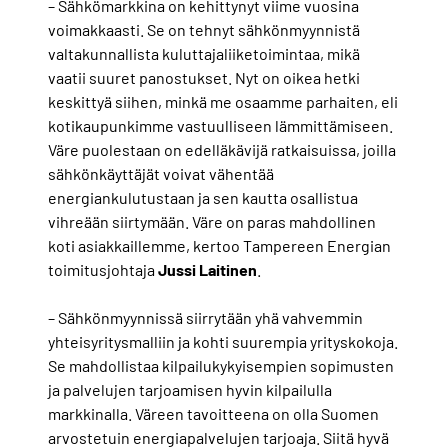
– Sähkömarkkina on kehittynyt viime vuosina
voimakkaasti. Se on tehnyt sähkönmyynnistä
valtakunnallista kuluttajaliiketoimintaa, mikä
vaatii suuret panostukset. Nyt on oikea hetki
keskittyä siihen, minkä me osaamme parhaiten, eli
kotikaupunkimme vastuulliseen lämmittämiseen.
Väre puolestaan on edelläkävijä ratkaisuissa, joilla
sähkönkäyttäjät voivat vähentää
energiankulutustaan ja sen kautta osallistua
vihreään siirtymään. Väre on paras mahdollinen
koti asiakkaillemme, kertoo Tampereen Energian
toimitusjohtaja
Jussi
Laitinen
.
– Sähkönmyynnissä siirrytään yhä vahvemmin
yhteisyritysmalliin ja kohti suurempia yrityskokoja.
Se mahdollistaa kilpailukykyisempien sopimusten
ja palvelujen tarjoamisen hyvin kilpailulla
markkinalla. Väreen tavoitteena on olla Suomen
arvostetuin energiapalvelujen tarjoaja. Siitä hyvä