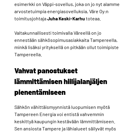
esimerkki on Väppi-sovellus, joka on jo nyt alamme
arvostetuimpia energiasovelluksia, Väre Oy:n
toimitusjohtaja
Juha
Keski-Karhu
toteaa.
Valtakunnallisesti toimivalla Väreellä on jo
ennestään sähkösopimusasiakkaita Tampereella,
minkä lisäksi yrityksellä on pitkään ollut toimipiste
Tampereella.
Vahvat panostukset
lämmittämisen hiilijalanjäljen
pienentämiseen
Sähkön vähittäismyynnistä luopumisen myötä
Tampereen Energia voi entistä vahvemmin
keskittyä kaupungin kestävään lämmittämiseen.
Sen ansiosta Tampere ja lähialueet säilyvät myös