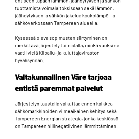
entiseen tapaan lämmön, jäähdytyksen ja sähkön
tuottamista voimalaitoksissaan sekä lämmön,
jäähdytyksen ja sähkön jakelua kaukolämpö- ja
sähköverkossaan Tampereen alueella.
Kyseessä oleva sopimusten siirtyminen on
merkittävä järjestely toimialalla, minkä vuoksi se
vaatii vielä Kilpailu- ja kuluttajaviraston
hyväksynnän.
Valtakunnallinen Väre tarjoaa
entistä paremmat palvelut
Järjestelyn taustalla vaikuttaa ennen kaikkea
sähkömarkkinoiden viimeaikainen kehitys sekä
Tampereen Energian strategia, jonka keskiössä
on Tampereen hiilinegatiivinen lämmittäminen.