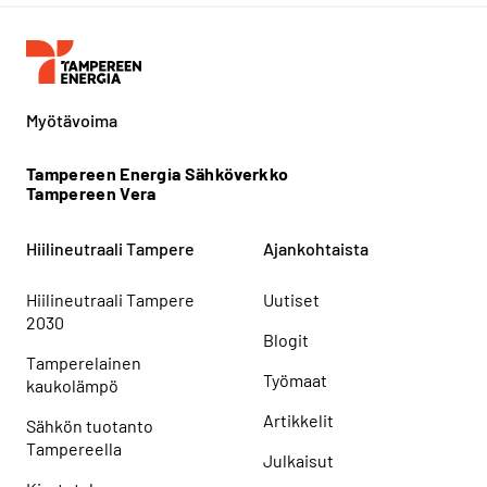
Myötävoima
Tampereen Energia Sähköverkko
Tampereen Vera
Hiilineutraali Tampere
Ajankohtaista
Hiilineutraali Tampere
Uutiset
2030
Blogit
Tamperelainen
Työmaat
kaukolämpö
Artikkelit
Sähkön tuotanto
Tampereella
Julkaisut