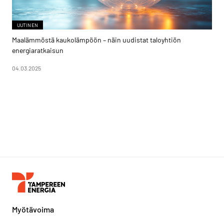
UUTINEN
Maalämmöstä kaukolämpöön – näin uudistat taloyhtiön
energiaratkaisun
04.03.2025
Myötävoima