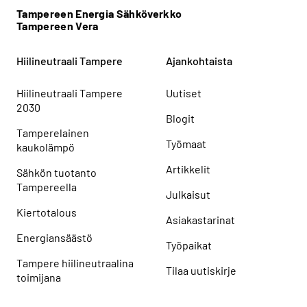
Tampereen Energia Sähköverkko
Tampereen Vera
Hiilineutraali Tampere
Ajankohtaista
Hiilineutraali Tampere
Uutiset
2030
Blogit
Tamperelainen
Työmaat
kaukolämpö
Artikkelit
Sähkön tuotanto
Tampereella
Julkaisut
Kiertotalous
Asiakastarinat
Energiansäästö
Työpaikat
Tampere hiilineutraalina
Tilaa uutiskirje
toimijana