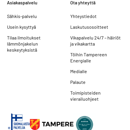
Asiakaspalvelu
Ota yhteyttä
Sähkis-palvelu
Yhteystiedot
Usein kysyttyä
Laskutusosoitteet
Tilaa ilmoitukset
Vikapalvelu 24/7 – häiriöt
lämmönjakelun
ja vikakartta
keskeytyksistä
Töihin Tampereen
Energialle
Medialle
Palaute
Toimipisteiden
vierailuohjeet