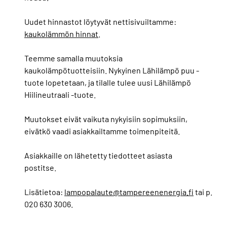
Uudet hinnastot löytyvät nettisivuiltamme:
kaukolämmön hinnat
.
Teemme samalla muutoksia
kaukolämpötuotteisiin. Nykyinen Lähilämpö puu -
tuote lopetetaan, ja tilalle tulee uusi Lähilämpö
Hiilineutraali -tuote.
Muutokset eivät vaikuta nykyisiin sopimuksiin,
eivätkö vaadi asiakkailtamme toimenpiteitä.
Asiakkaille on lähetetty tiedotteet asiasta
postitse.
Lisätietoa:
lampopalaute@tampereenenergia.fi
tai p.
020 630 3006.