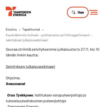
Hae
Etusivu
›
Tapahtumat
›
Kaukolämmön kohtalo – polttamatta vai hiilinegatiivisesti –
selvityksen julkaisuwebinaari
Seuraa striimiä selvityksemme julkaisusta to 27.11. klo 10
tämän linkin kautta:
Selvityksen julkaisuwebinaari
Ohjelma:
Avaussanat
Oras Tynkkynen
, hallituksen varapuheenjohtaja ja
tulevaisuusvaliokunnan puheenjohtaja
Tampereen Energia