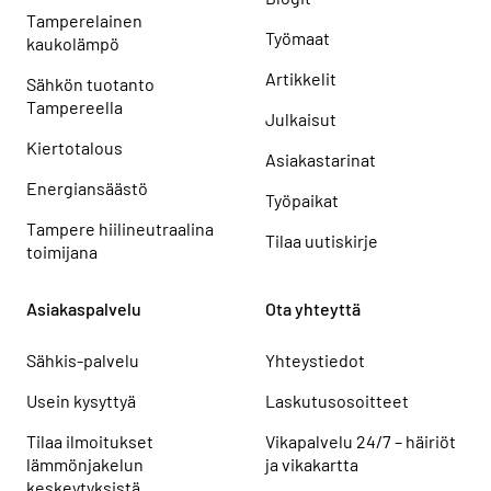
Tamperelainen
Työmaat
kaukolämpö
Artikkelit
Sähkön tuotanto
Tampereella
Julkaisut
Kiertotalous
Asiakastarinat
Energiansäästö
Työpaikat
Tampere hiilineutraalina
Tilaa uutiskirje
toimijana
Asiakaspalvelu
Ota yhteyttä
Sähkis-palvelu
Yhteystiedot
Usein kysyttyä
Laskutusosoitteet
Tilaa ilmoitukset
Vikapalvelu 24/7 – häiriöt
lämmönjakelun
ja vikakartta
keskeytyksistä