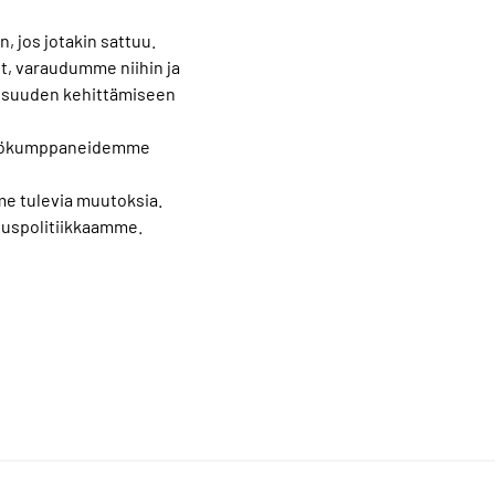
 jos jotakin sattuu.
it, varaudumme niihin ja
isuuden kehittämiseen
styökumppaneidemme
e tulevia muutoksia.
uuspolitiikkaamme.