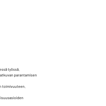
essä työssä.
 jatkuvan parantamisen
n toimivuuteen.
lisuusasioiden