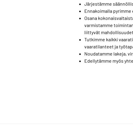
Järjestämme säännöllis
Ennakoimalla pyrimme e
Osana kokonaisvaltaista
varmistamme toimintam
liittyvät mahdollisuudet
Tutkimme kaikki vaara
vaaratilanteet ja työta
Noudatamme lakeja, vi
Edellytämme myös yhtei