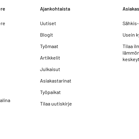
ere
Ajankohtaista
Asiakas
ere
Uutiset
Sähkis-
Blogit
Usein k
Työmaat
Tilaa i
lämmön
Artikkelit
keskeyt
Julkaisut
Asiakastarinat
Työpaikat
alina
Tilaa uutiskirje