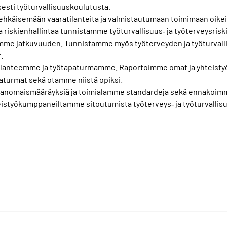
esti työturvallisuuskoulutusta.
hkäisemään vaaratilanteita ja valmistautumaan toimimaan oikein,
 riskienhallintaa tunnistamme työturvallisuus‐ ja työterveysrisk
me jatkuvuuden. Tunnistamme myös työterveyden ja työturvall
.
tilanteemme ja työtapaturmamme. Raportoimme omat ja yhtei
paturmat sekä otamme niistä opiksi.
ranomaismääräyksiä ja toimialamme standardeja sekä ennakoimm
styökumppaneiltamme sitoutumista työterveys‐ ja työturvallis