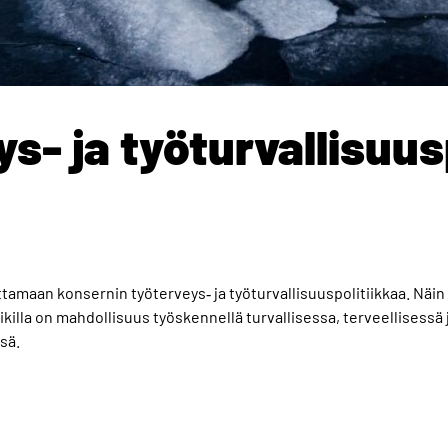
s- ja työturvallisuus
maan konsernin työterveys‐ ja työturvallisuuspolitiikkaa. Näin
killa on mahdollisuus työskennellä turvallisessa, terveellisessä 
sä.