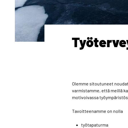
Työtervey
Olemme sitoutuneet noudatta
varmistamme, että meillä kai
motivoivassa työympäristös
Tavoitteenamme on nolla
työtapaturma