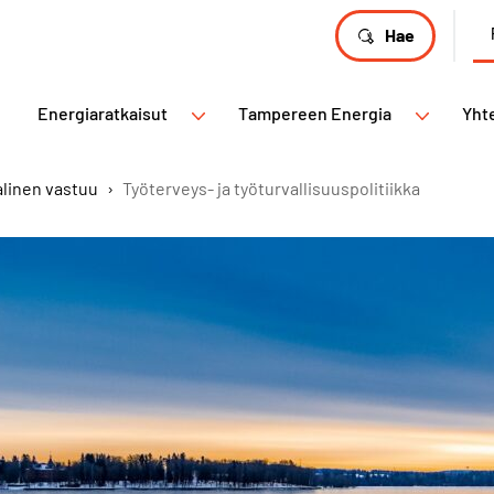
Hae
Energiaratkaisut
Tampereen Energia
Yht
alinen vastuu
›
Työterveys- ja työturvallisuuspolitiikka