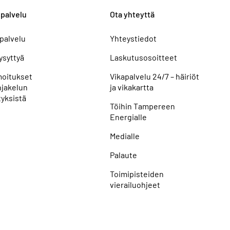
palvelu
Ota yhteyttä
palvelu
Yhteystiedot
ysyttyä
Laskutusosoitteet
lmoitukset
Vikapalvelu 24/7 – häiriöt
jakelun
ja vikakartta
yksistä
Töihin Tampereen
Energialle
Medialle
Palaute
Toimipisteiden
vierailuohjeet