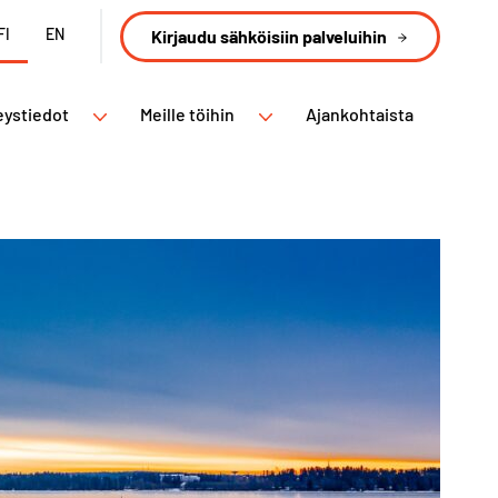
FI
EN
Kirjaudu sähköisiin palveluihin
eystiedot
Meille töihin
Ajankohtaista