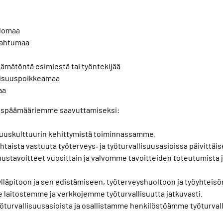
slomaa
apahtumaa
tämätöntä esimiestä tai työntekijää
llisuuspoikkeamaa
aa
suuspäämääriemme saavuttamiseksi:
uuskulttuurin kehittymistä toiminnassamme.
aista vastuuta työterveys‐ ja työturvallisuusasioissa päivittäis
ustavoitteet vuosittain ja valvomme tavoitteiden toteutumista
läpitoon ja sen edistämiseen, työterveyshuoltoon ja työyhteisö
laitostemme ja verkkojemme työturvallisuutta jatkuvasti.
öturvallisuusasioista ja osallistamme henkilöstöämme työturval