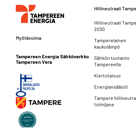
Hiilineutraali Tamp
Hiilineutraali Tamp
2030
Myötävoima
Tamperelainen
kaukolämpö
Tampereen Energia Sähköverkko
Sähkön tuotanto
Tampereen Vera
Tampereella
Kiertotalous
Energiansäästö
Tampere hiilineutra
toimijana