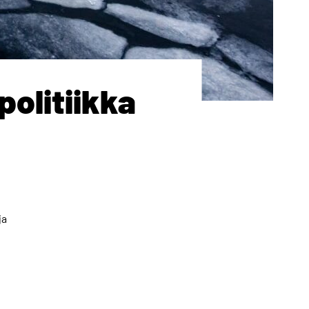
politiikka
ja