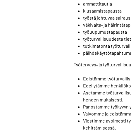
ammattitautia
kiusaamistapausta
työstä johtuvaa sairau
väkivalta‐ ja häirintät
työuupumustapausta
työturvallisuudesta tie
tutkimatonta työturva
päihdekäyttötapahtum
Työterveys‐ ja työturvalli
Edistämme työturvallis
Edellytämme henkilökoht
Asetamme työturvallisu
hengen mukaisesti.
Panostamme työkyvyn yl
Valvomme ja edistämme 
Viestimme avoimesti ty
kehittämisessä.