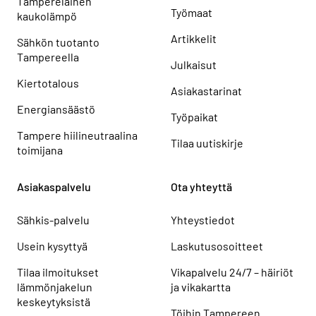
Tamperelainen
Työmaat
kaukolämpö
Artikkelit
Sähkön tuotanto
Tampereella
Julkaisut
Kiertotalous
Asiakastarinat
Energiansäästö
Työpaikat
Tampere hiilineutraalina
Tilaa uutiskirje
toimijana
Asiakaspalvelu
Ota yhteyttä
Sähkis-palvelu
Yhteystiedot
Usein kysyttyä
Laskutusosoitteet
Tilaa ilmoitukset
Vikapalvelu 24/7 – häiriöt
lämmönjakelun
ja vikakartta
keskeytyksistä
Töihin Tampereen