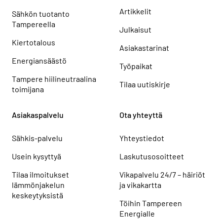
Artikkelit
Sähkön tuotanto
Tampereella
Julkaisut
Kiertotalous
Asiakastarinat
Energiansäästö
Työpaikat
Tampere hiilineutraalina
Tilaa uutiskirje
toimijana
Asiakaspalvelu
Ota yhteyttä
Sähkis-palvelu
Yhteystiedot
Usein kysyttyä
Laskutusosoitteet
Tilaa ilmoitukset
Vikapalvelu 24/7 – häiriöt
lämmönjakelun
ja vikakartta
keskeytyksistä
Töihin Tampereen
Energialle