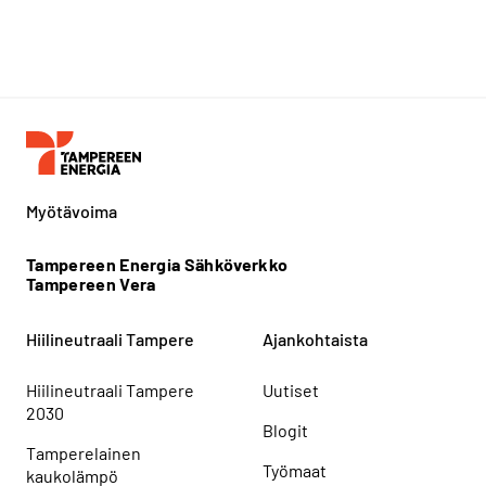
Myötävoima
Tampereen Energia Sähköverkko
Tampereen Vera
Hiilineutraali Tampere
Ajankohtaista
Hiilineutraali Tampere
Uutiset
2030
Blogit
Tamperelainen
Työmaat
kaukolämpö