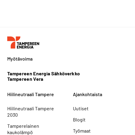
Myötävoima
Tampereen Energia Sähköverkko
Tampereen Vera
Hiilineutraali Tampere
Ajankohtaista
Hiilineutraali Tampere
Uutiset
2030
Blogit
Tamperelainen
Työmaat
kaukolämpö