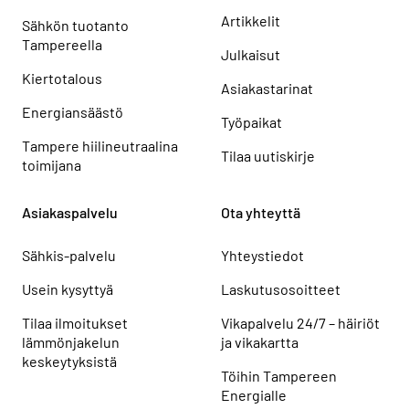
Artikkelit
Sähkön tuotanto
Tampereella
Julkaisut
Kiertotalous
Asiakastarinat
Energiansäästö
Työpaikat
Tampere hiilineutraalina
Tilaa uutiskirje
toimijana
Asiakaspalvelu
Ota yhteyttä
Sähkis-palvelu
Yhteystiedot
Usein kysyttyä
Laskutusosoitteet
Tilaa ilmoitukset
Vikapalvelu 24/7 – häiriöt
lämmönjakelun
ja vikakartta
keskeytyksistä
Töihin Tampereen
Energialle