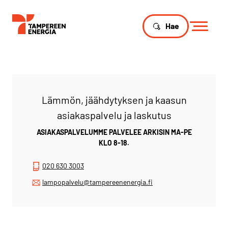
Hae
Lämmön, jäähdytyksen ja kaasun
asiakaspalvelu ja laskutus
ASIAKASPALVELUMME PALVELEE ARKISIN MA-PE
KLO 8-18.
020 630 3003
lampopalvelu@tampereenenergia.fi