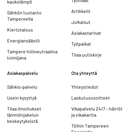
Työmaat
kaukolämpö
Artikkelit
Sähkön tuotanto
Tampereella
Julkaisut
Kiertotalous
Asiakastarinat
Energiansäästö
Työpaikat
Tampere hiilineutraalina
Tilaa uutiskirje
toimijana
Asiakaspalvelu
Ota yhteyttä
Sähkis-palvelu
Yhteystiedot
Usein kysyttyä
Laskutusosoitteet
Tilaa ilmoitukset
Vikapalvelu 24/7 – häiriöt
lämmönjakelun
ja vikakartta
keskeytyksistä
Töihin Tampereen
Energialle