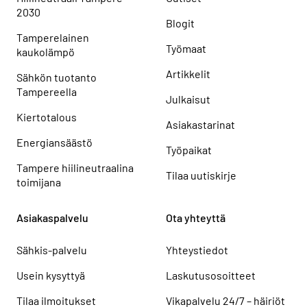
2030
Blogit
Tamperelainen
Työmaat
kaukolämpö
Artikkelit
Sähkön tuotanto
Tampereella
Julkaisut
Kiertotalous
Asiakastarinat
Energiansäästö
Työpaikat
Tampere hiilineutraalina
Tilaa uutiskirje
toimijana
Asiakaspalvelu
Ota yhteyttä
Sähkis-palvelu
Yhteystiedot
Usein kysyttyä
Laskutusosoitteet
Tilaa ilmoitukset
Vikapalvelu 24/7 – häiriöt