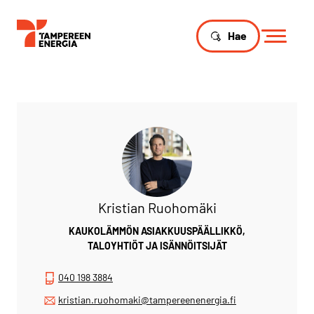
Hae
Kristian Ruohomäki
KAUKOLÄMMÖN ASIAKKUUSPÄÄLLIKKÖ,
TALOYHTIÖT JA ISÄNNÖITSIJÄT
040 198 3884
kristian.ruohomaki@tampereenenergia.fi