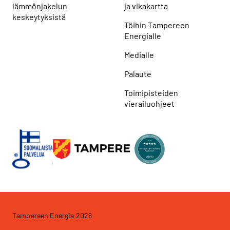
lämmönjakelun
ja vikakartta
keskeytyksistä
Töihin Tampereen
Energialle
Medialle
Palaute
Toimipisteiden
vierailuohjeet
Tampereen Energia 2026